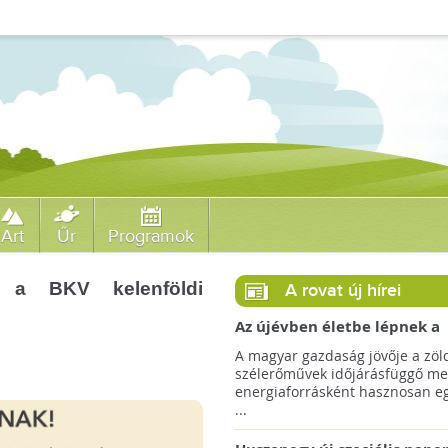
Art
Űr
Programok
t a BKV kelenföldi
A rovat új hírei
Az újévben életbe lépnek a
szélerőművek telepítését
A magyar gazdaság jövője a zöl
megkönnyítő rendelkezések
szélerőművek időjárásfüggő me
energiaforrásként hasznosan egé
...