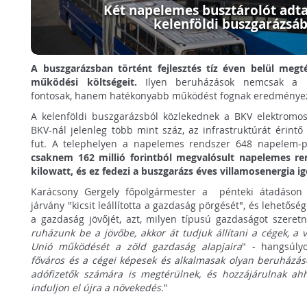
Két napelemes busztárolót adta
kelenföldi buszgarázsá
A buszgarázsban történt fejlesztés tíz éven belül megt
működési költségeit.
Ilyen beruházások nemcsak a k
fontosak, hanem hatékonyabb működést fognak eredményez
A kelenföldi buszgarázsból közlekednek a BKV elektromo
BKV-nál jelenleg több mint száz, az infrastruktúrát érint
fut. A telephelyen a napelemes rendszer 648 napelem-p
csaknem 162 millió forintból megvalósult napelemes re
kilowatt, és ez fedezi a buszgarázs éves villamosenergia i
Karácsony Gergely főpolgármester a pénteki átadáson a
járvány "kicsit leállította a gazdaság pörgését", és lehetősé
a gazdaság jövőjét, azt, milyen típusú gazdaságot szeret
ruházunk be a jövőbe, akkor át tudjuk állítani a cégek, a 
Unió működését a zöld gazdaság alapjaira
" - hangsúlyo
főváros és a cégei képesek és alkalmasak olyan beruházás
adófizetők számára is megtérülnek, és hozzájárulnak ah
induljon el újra a növekedés
."