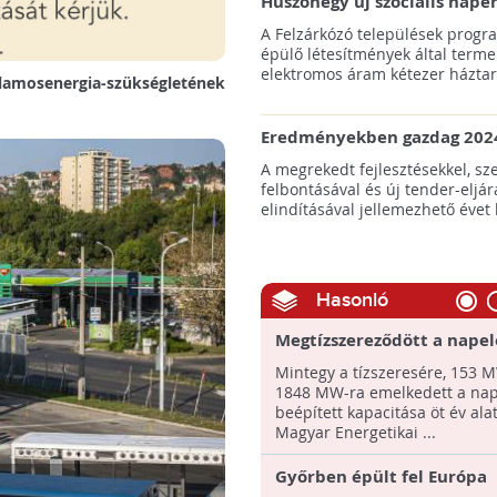
Huszonegy új szociális nap
hátrányos helyzetű kistele
A Felzárkózó települések progr
külterületén!
épülő létesítmények által terme
elektromos áram kétezer háztart
lamosenergia-szükségletének
Eredményekben gazdag 2024
az amerikai tengeri szélene
A megrekedt fejlesztésekkel, sz
felbontásával és új tender-eljár
elindításával jellemezhető évet 
Hasonló
Megtízszereződött a nape
kapacitása hazánkban az e
Mintegy a tízszeresére, 153 
évben!
1848 MW-ra emelkedett a na
beépített kapacitása öt év alat
Magyar Energetikai ...
Győrben épült fel Európa