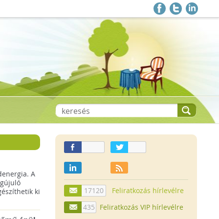
denergia. A
gújuló
17120
Feliratkozás hírlevélre
szíthetik ki
435
Feliratkozás VIP hírlevélre