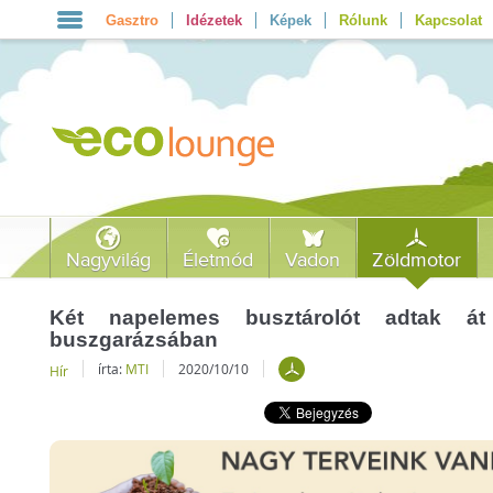
Gasztro
Idézetek
Képek
Rólunk
Kapcsolat
Nagyvilág
Életmód
Vadon
Zöldmotor
Két napelemes busztárolót adtak á
buszgarázsában
írta:
MTI
2020/10/10
Hír