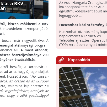
legnagyobb tetőn kialakít
Az Audi Hungaria Zrt. logiszti
k át a BKV
napelemfarmja!
központjának tetején az Audi 
ban
együttműködéseként épült m
legnagyobb ...
érül, hiszen csökkenti a BKV
Huszonhat közintézmény 
límavédelem szempontjából
napelemeket Kiskunféleg
Huszonhat közintézmény kapo
ni.
napelemeket a Terület- és
Településfejlesztési Operatív
s buszai már negyedik éve. A
(TOP) keretében elnyert minteg
ő energiahatékonysági program
anelből áll.
A most átadott,
ndszer összteljesítménye 200
gényének 9 százalékát.
Kapcsolódó
rról beszélt, a koronavírus-
get ad arra, hogy újragondoljuk
nénk hosszútávon. "
Ha okosan
város, az ország és az Európai
zta, valamint kijelentette: "
a
ok végrehajtására, amelyek az
hoz, hogy a zöld gazdasággal