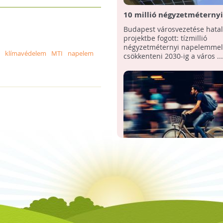
10 millió négyzetméternyi
napelemmel csökkentené
Budapest városvezetése hata
budapesti károsanyagkibo
projektbe fogott: tízmillió
négyzetméternyi napelemmel
klímavédelem
MTI
napelem
csökkenteni 2030-ig a város ...
"Zöld péntek" néven
környezettudatos közleke
A közlekedés során kibocsátot
ösztönző kampányt indíta
dioxid-mennyiség több mint 
Romániában
százaléka a közúti közlekedés
származik, ezért ...