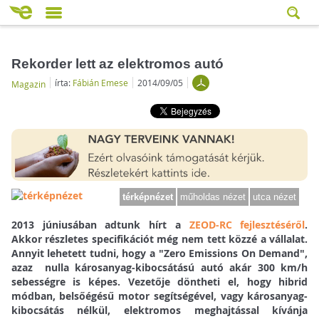
Rekorder lett az elektromos autó
írta:
Fábián Emese
2014/09/05
Magazin
térképnézet
műholdas nézet
utca nézet
2013 júniusában adtunk hírt a
ZEOD-RC fejlesztéséről
.
Akkor részletes specifikációt még nem tett közzé a vállalat.
Annyit lehetett tudni, hogy a "Zero Emissions On Demand",
azaz nulla károsanyag-kibocsátású autó akár 300 km/h
sebességre is képes. Vezetője döntheti el, hogy hibrid
módban, belsőégésű motor segítségével, vagy károsanyag-
kibocsátás nélkül, elektromos meghajtással kívánja