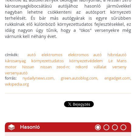
károsanyagkibocsátású autójához hasonló járművekkel
nagyban lehetne csökkenteni az autósport környezeti
terhelését. És bár más autógyárak is egyre sűrübben
rukkolnak elő különböző környezettudatos fejlesztésekkel, ez
idáig nagyon úgy tűnik, hogy a "ökos" versenyekre még
várnunk kell néhány évet.
címkék:
autó
elektromos
elektromos autó
hibridautó
károsanyag
környezettudatos
környezetvédelem
Le Mans
motor
Nissan
nissan zeod-rc
rekord
vállalat
verseny
versenyautó
forrás:
nydailynews.com, green.autoblog.com, engadget.com,
wikipedia.org
Hasonló