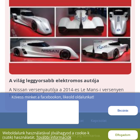
A világ leggyorsabb elektromos autója
A Nissan versenyautója a 2014-es Le Mans-i versenyen
fog debütálni.
Kövess minket a facebookon, likeold oldalunkat!
Bezárás
Weboldalunk használatával jóváhagyod a cookie-k
Elfogadom
(sütik) használatát.
További információk