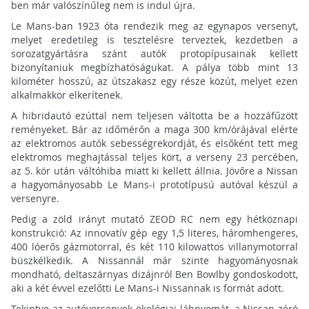
ben már valószínűleg nem is indul újra.
Le Mans-ban 1923 óta rendezik meg az egynapos versenyt,
melyet eredetileg is tesztelésre terveztek, kezdetben a
sorozatgyártásra szánt autók protopípusainak kellett
bizonyítaniuk megbízhatóságukat. A pálya több mint 13
kilométer hosszú, az útszakasz egy része közút, melyet ezen
alkalmakkor elkerítenek.
A hibridautó ezúttal nem teljesen váltotta be a hozzáfűzött
reményeket. Bár az időmérőn a maga 300 km/órájával elérte
az elektromos autók sebességrekordját, és elsőként tett meg
elektromos meghajtással teljes kört, a verseny 23 percében,
az 5. kör után váltóhiba miatt ki kellett állnia. Jövőre a Nissan
a hagyományosabb Le Mans-i prototípusú autóval készül a
versenyre.
Pedig a zöld irányt mutató ZEOD RC nem egy hétköznapi
konstrukció: Az innovatív gép egy 1,5 literes, háromhengeres,
400 lóerős gázmotorral, és két 110 kilowattos villanymotorral
büszkélkedik. A Nissannál már szinte hagyományosnak
mondható, deltaszárnyas dizájnról Ben Bowlby gondoskodott,
aki a két évvel ezelőtti Le Mans-i Nissannak is formát adott.
Tekintve az autóversenyek ökológiai lábnyomát, a Nissan zéró