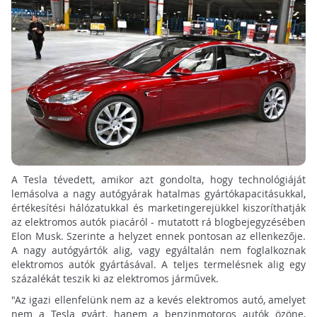
A Tesla tévedett, amikor azt gondolta, hogy technológiáját
lemásolva a nagy autógyárak hatalmas gyártókapacitásukkal,
értékesítési hálózatukkal és marketingerejükkel kiszoríthatják
az elektromos autók piacáról - mutatott rá blogbejegyzésében
Elon Musk. Szerinte a helyzet ennek pontosan az ellenkezője.
A nagy autógyártók alig, vagy egyáltalán nem foglalkoznak
elektromos autók gyártásával. A teljes termelésnek alig egy
százalékát teszik ki az elektromos járművek.
"Az igazi ellenfelünk nem az a kevés elektromos autó, amelyet
nem a Tesla gyárt, hanem a benzinmotoros autók özöne,