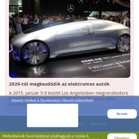
2020-tól megkezdődik az elektromos autók
tömeggyártása
A 2015. január 5-9 között Los Angelesben megrendezésre
került CES-en (Consumer Elektronics Show) az előző
Kövess minket a facebookon, likeold oldalunkat!
évekhez képest sokkal ...
Bezárás
Weboldalunk használatával jóváhagyod a cookie-k
Elfogadom