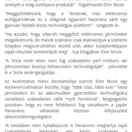
amelyet a világ autóipara produkál" - fogalmazott Elon Musk.
"Meggyőződésünk, hogy a Teslának, más elektromos
autógyártóknak és a világnak egyaránt hasznára válik egy
gyorsan fejlődő közös technológiai platform" - szögezte le.
"Ha azután, hogy sikerült meggyőző elektromos járműveket
megalkotnunk, de mások számára csak elaknásítjuk a szellemi
tulajdon megszerzéséhez vezető utat, akkor tulajdonképpen
saját célunkat semmisítjük meg" - írja blogjában Elon Musk.
"A Tesla senki ellen nem fog szabadalmi pert indítani, aki
jóhiszeműen kívánja felhasználni technológiáját" - jelentette
ki a Tesla vezérigazgatója.
Az Automotive News beszámolója szerint Elon Musk egy
konferenciahíváson közölte, hogy "több száz, több ezer" Tesla
járművekre és az akkumulátor gyorstöltési technológiára
vonatkozó szabadalom válik "nyílt forrásúvá". Megjegyezte
azonban, hogy ez nem feltétlenül fog vonatkozni a japán
Panasonic vállalattal közösen kifejlesztett
akkumulátoregységekre.
"A nevükben nem nyilatkozunk. A Panasonic megtartja saját
szabadalmait. Bármihez, ami közös, szükséges a