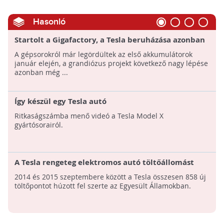
Hasonló
Startolt a Gigafactory, a Tesla beruházása azonban
még nem ért a végéhez: Ez a gyár fog rendelkezni a
A gépsorokról már legördültek az első akkumulátorok
világ legnagyobb, tetőre szerelt
január elején, a grandiózus projekt következő nagy lépése
napelemrendszerével!
azonban még ...
Így készül egy Tesla autó
Ritkaságszámba menő videó a Tesla Model X
gyártósorairól.
A Tesla rengeteg elektromos autó töltőállomást
épített
2014 és 2015 szeptembere között a Tesla összesen 858 új
töltőpontot húzott fel szerte az Egyesült Államokban.