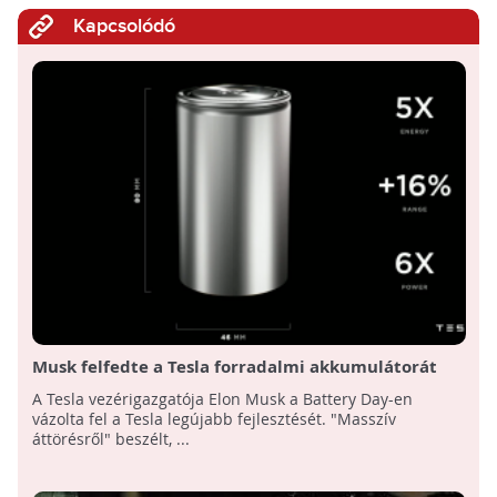
Kapcsolódó
Musk felfedte a Tesla forradalmi akkumulátorát
A Tesla vezérigazgatója Elon Musk a Battery Day-en
vázolta fel a Tesla legújabb fejlesztését. "Masszív
áttörésről" beszélt, ...