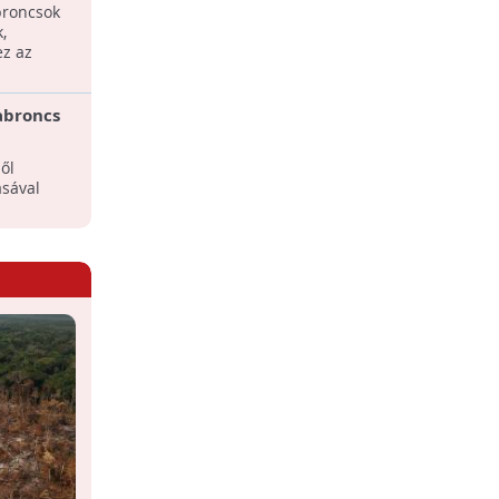
kát
GT3 abroncs
broncsok
Az autógumik szeméttelepre szállítása
,
illetve elégetése nem megoldás.
ez az
abroncs
ől
ásával