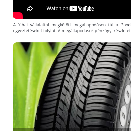
A Yihai vállalattal megkötött megállapodáson túl a Goody
egyeztetéseket folytat. A megállapodások pénzügyi részlete