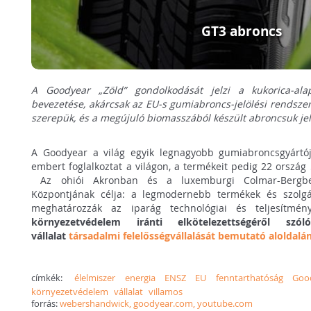
GT3 abroncs
A Goodyear „Zöld” gondolkodását jelzi a kukorica-al
bevezetése, akárcsak az EU-s gumiabroncs-jelölési rendszer 
szerepük, és a megújuló biomasszából készült abroncsuk jele
A Goodyear a világ egyik legnagyobb gumiabroncsgyártó
embert foglalkoztat a világon, a termékeit pedig 22 ország 
Az ohiói Akronban és a luxemburgi Colmar-Bergben
Központjának célja: a legmodernebb termékek és szolgált
meghatározzák az iparág technológiai és teljesítmén
környezetvédelem iránti
elkötelezettségéről sz
vállalat
társadalmi felelősségvállalását bemutató aloldalán
címkék:
élelmiszer
energia
ENSZ
EU
fenntarthatóság
Goo
környezetvédelem
vállalat
villamos
forrás:
webershandwick, goodyear.com, youtube.com