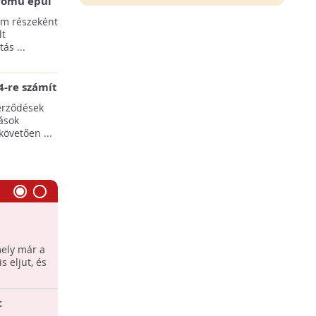
erőmű épül
pülések
am részeként
lt
ás ...
-re számít
rgia-ágazat
erződések
ások
követően ...
4 zseniális zöld innovátor
egőbe a
Feltalálók és izgalmas találmányaik,
ely már a
amelyekkel jobb lehet a világ.
s eljut, és
t
Autógumik újrahasznosítása