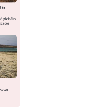
tás
ő globális
k
szetes
okkal
ekből