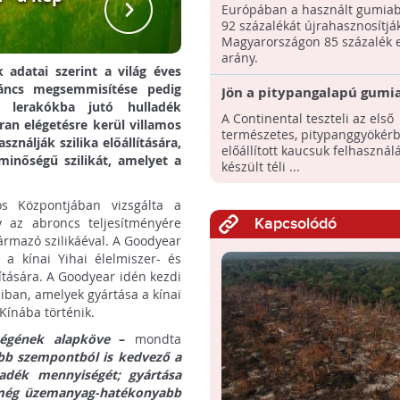
gumiabroncsok 85 százalé
Európában a használt gumia
újrahasznosítják
92 százalékát újrahasznosítják
Magyarországon 85 százalék 
arány.
adatai szerint a világ éves
háncs megsemmisítése pedig
Jön a pitypangalapú gumi
 a lerakókba jutó hulladék
A Continental teszteli az első
an elégetésre kerül villamos
természetes, pitypanggyökérb
ználják szilika előállítására,
előállított kaucsuk felhasznál
inőségű szilikát, amelyet a
készült téli ...
s Központjában vizsgálta a
y az abroncs teljesítményére
Kapcsolódó
rmazó szilikáéval. A Goodyear
a kínai Yihai élelmiszer- és
llítására. A Goodyear idén kezdi
iban, amelyek gyártása a kínai
Kínába történik.
ségének alapköve
–
mondta
több szempontból is kedvező a
ladék mennyiségét; gyártása
l még üzemanyag-hatékonyabb