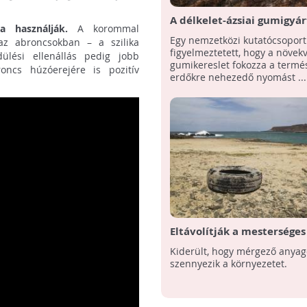
A délkelet-ázsiai gumigyár
ára használják.
A korommal
okozta erdőpusztítás akár
Egy nemzetközi kutatócsoport
az abroncsokban – a szilika
háromszor nagyobb, mint
figyelmeztetett, hogy a növekv
dülési ellenállás pedig jobb
korábban azt feltételezté
gumikereslet fokozza a termé
oncs húzóerejére is pozitív
erdőkre nehezedő nyomást ...
Eltávolítják a mesterséges
zátonynak szánt mérgező
Kiderült, hogy mérgező anyag
autógumikat a francia viz
szennyezik a környezetet.