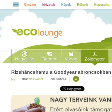
Gasztro
Idézetek
Képek
Rólunk
Kapcsolat
Nagyvilág
Életmód
Vadon
Zöldmotor
Rizsháncshamu a Goodyear abroncsokban
írta:
Kiss Gábor
2015/06/14
Hír