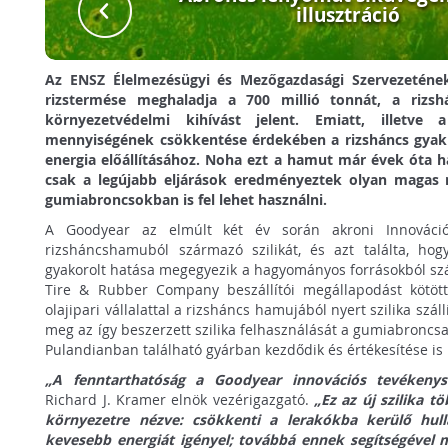
illusztráció
Az ENSZ Élelmezésügyi és Mezőgazdasági Szervezetének 
rizstermése meghaladja a 700 millió tonnát, a rizs
környezetvédelmi kihívást jelent. Emiatt, illetve
mennyiségének csökkentése érdekében a rizsháncs gyakr
energia előállításához. Noha ezt a hamut már évek óta has
csak a legújabb eljárások eredményeztek olyan magas m
gumiabroncsokban is fel lehet használni.
A Goodyear az elmúlt két év során akroni Innováció
rizsháncshamuból származó szilikát, és azt találta, hog
gyakorolt hatása megegyezik a hagyományos forrásokból szá
Tire & Rubber Company beszállítói megállapodást kötött 
olajipari vállalattal a rizsháncs hamujából nyert szilika szá
meg az így beszerzett szilika felhasználását a gumiabroncsa
Pulandianban található gyárban kezdődik és értékesítése is 
„A fenntarthatóság a Goodyear innovációs tevékeny
Richard J. Kramer elnök vezérigazgató.
„Ez az új szilika 
környezetre nézve: csökkenti a lerakókba kerülő hul
kevesebb energiát igényel; továbbá ennek segítségéve