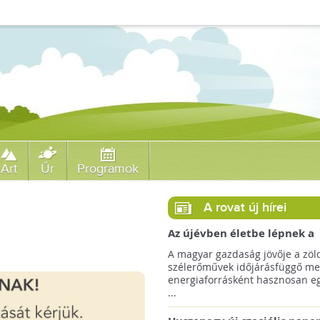
Art
Űr
Programok
A rovat új hírei
Az újévben életbe lépnek a
szélerőművek telepítését
A magyar gazdaság jövője a zöl
megkönnyítő rendelkezések
szélerőművek időjárásfüggő me
energiaforrásként hasznosan egé
...