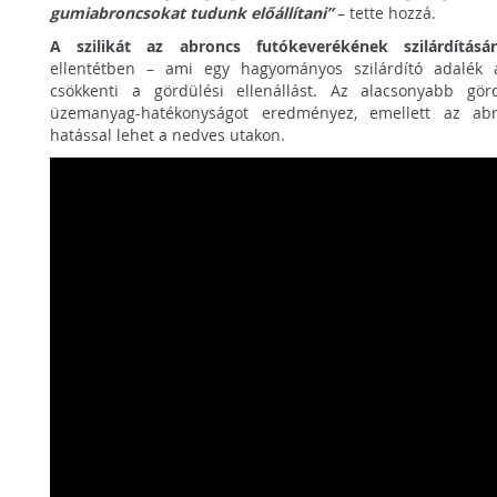
gumiabroncsokat tudunk előállítani”
– tette hozzá.
A szilikát az abroncs futókeverékének szilárdítás
ellentétben – ami egy hagyományos szilárdító adalék 
csökkenti a gördülési ellenállást. Az alacsonyabb gör
üzemanyag-hatékonyságot eredményez, emellett az abr
hatással lehet a nedves utakon.