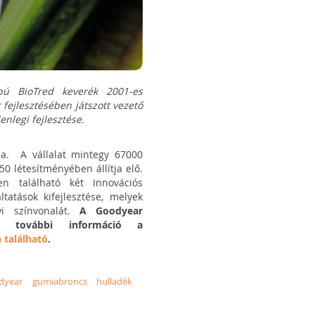
apú BioTred keverék 2001-es
fejlesztésében játszott vezető
nlegi fejlesztése.
ja. A vállalat mintegy 67000
50 létesítményében állítja elő.
 található két Innovációs
atások kifejlesztése, melyek
yi színvonalát.
A Goodyear
óló további információ a
 található
.
dyear
gumiabroncs
hulladék