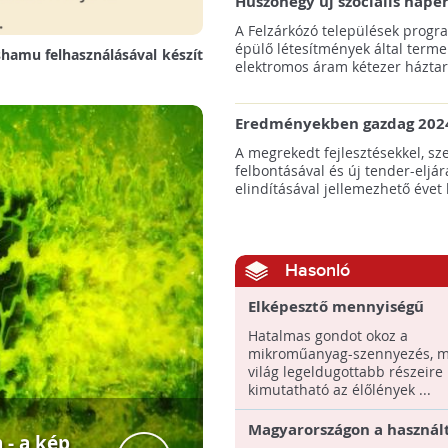
Huszonegy új szociális nap
hátrányos helyzetű kistele
A Felzárkózó települések progr
külterületén!
épülő létesítmények által terme
shamu felhasználásával készít
elektromos áram kétezer háztart
Eredményekben gazdag 2024
az amerikai tengeri szélene
A megrekedt fejlesztésekkel, sz
felbontásával és új tender-eljár
elindításával jellemezhető évet 
Hasonló
Elképesztő mennyiségű
mikroműanyag kerül a lev
Hatalmas gondot okoz a
gumiabroncsokról
mikroműanyag-szennyezés, m
világ legeldugottabb részeire i
kimutatható az élőlények ...
Magyarországon a használ
- a kép