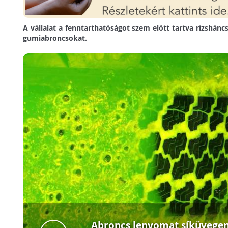
A vállalat a fenntarthatóságot szem előtt tartva rizshánc
gumiabroncsokat.
Abroncs lenyomat síküvegen 