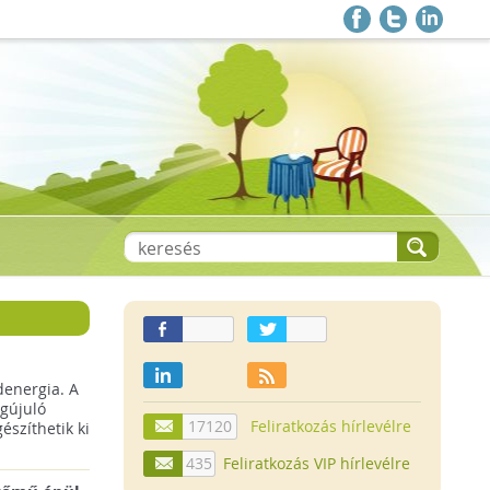
denergia. A
gújuló
17120
Feliratkozás hírlevélre
szíthetik ki
435
Feliratkozás VIP hírlevélre