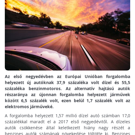
Az első negyedévben az Európai Unióban forgalomba
helyezett új autóknak 37,9 százaléka volt dízel és 55,5
százaléka benzinmotoros. Az alternatív hajtású autók
részaránya az újonnan forgalomba helyezett járművek
között 6,5 százalék volt, ezen belül 1,7 százalék volt az
elektromos járműveké.
A forgalomba helyezett 1,57 millió dízel autó számban 17,0
százalékkal maradt el a 2017 első negyedévitől. A dízeles
autók csökkenése által keletkezett hiány nagy részét a
benzines autók számának növekedése töltötte ki. Benzines