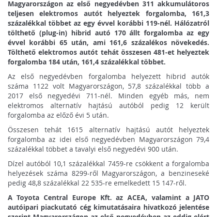
Magyarországon az első negyedévben 311 akkumulátoros
teljesen elektromos autót helyeztek forgalomba, 161,3
százalékkal többet az egy évvel korábbi 119-nél. Hálózatról
tölthető (plug-in) hibrid autó 170 állt forgalomba az egy
évvel korábbi 65 után, ami 161,6 százalékos növekedés.
Tölthető elektromos autót tehát összesen 481-et helyeztek
forgalomba 184 után, 161,4 százalékkal többet.
Az első negyedévben forgalomba helyezett hibrid autók
száma 1122 volt Magyarországon, 57,8 százalékkal több a
2017 első negyedévi 711-nél. Minden egyéb más, nem
elektromos alternatív hajtású autóból pedig 12 került
forgalomba az előző évi 5 után.
Összesen tehát 1615 alternatív hajtású autót helyeztek
forgalomba az idei első negyedévben Magyarországon 79,4
százalékkal többet a tavalyi első negyedévi 900 után.
Dízel autóból 10,1 százalékkal 7459-re csökkent a forgalomba
helyezések száma 8299-ről Magyarországon, a benzineseké
pedig 48,8 százalékkal 22 535-re emelkedett 15 147-ről.
A Toyota Central Europe Kft. az ACEA, valamint a JATO
autóipari piackutató cég kimutatásaira hivatkozó jelentése
szerint Magyarországon az első negyedévben az eddig elért