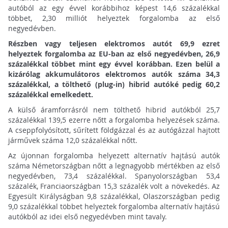
autóból az egy évvel korábbihoz képest 14,6 százalékkal
többet, 2,30 milliót helyeztek forgalomba az első
negyedévben.
Részben vagy teljesen elektromos autót 69,9 ezret
helyeztek forgalomba az EU-ban az első negyedévben, 26,9
százalékkal többet mint egy évvel korábban. Ezen belül a
kizárólag akkumulátoros elektromos autók száma 34,3
százalékkal, a tölthető (plug-in) hibrid autóké pedig 60,2
százalékkal emelkedett.
A külső áramforrásról nem tölthető hibrid autókból 25,7
százalékkal 139,5 ezerre nőtt a forgalomba helyezések száma.
A cseppfolyósított, sűrített földgázzal és az autógázzal hajtott
járművek száma 12,0 százalékkal nőtt.
Az újonnan forgalomba helyezett alternatív hajtású autók
száma Németországban nőtt a legnagyobb mértékben az első
negyedévben, 73,4 százalékkal. Spanyolországban 53,4
százalék, Franciaországban 15,3 százalék volt a növekedés. Az
Egyesült Királyságban 9,8 százalékkal, Olaszországban pedig
9,0 százalékkal többet helyeztek forgalomba alternatív hajtású
autókból az idei első negyedévben mint tavaly.