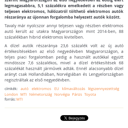
legmagasabbra, 5,1 százalékra emelkedett a részben vagy
teljesen elektromos, hálózatról tölthető elektromos autók
részaránya az újonnan forgalomba helyezett autók között.
Tavaly már nyolcszor annyi teljesen vagy részben elektromos
autó került az utakra Magyarországon mint 2014-ben, 88
százalékban hibrid elektromos kivitelben.
A dízel autók részaránya 23,6 százalék volt az új autó
értékesítésekben az első negyedévben Magyarországon, a
teljes piaci forgalomban pedig a használt autókkal együtt
mindössze 7,6 százalékos, mivel a dízel értékesítések 68
százalékát használt járművek adták. Ennél alacsonyabb dízel
arányt csak Hollandiában, Norvégiában és Lengyelországban
regisztráltak az első negyedévben.
címkék:
autó
elektromos
EU
klímaváltozás
légszennyezettség
London
MTI
Németország
Norvégia
Párizs
Toyota
forrás:
MTI