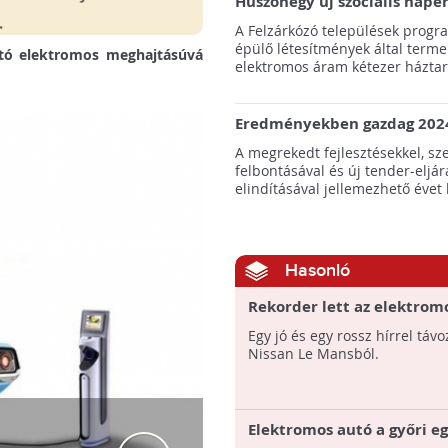
Huszonegy új szociális nap
hátrányos helyzetű kistele
A Felzárkózó települések progr
külterületén!
épülő létesítmények által terme
utó elektromos meghajtásúvá
elektromos áram kétezer háztart
Eredményekben gazdag 2024
az amerikai tengeri szélene
A megrekedt fejlesztésekkel, sz
felbontásával és új tender-eljár
elindításával jellemezhető évet 
Hasonló
Rekorder lett az elektrom
Egy jó és egy rossz hírrel távo
Nissan Le Mansból.
Elektromos autó a győri 