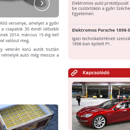
Volti
Elektromos autó prototípusát
be csütörtökön a győri Széche
Egyetemen.
kító versenye, amelyet a győri
n a csapatok 30 évnél idősebb
Elektromos Porsche 1898-
knek 2014. március 15-éig kell
Igazi technikatörténeti szenzá
val valósul meg.
1898-ban épített P1.
y veterán korú autót tisztán
re némelyik autó még messze a
Kapcsolódó