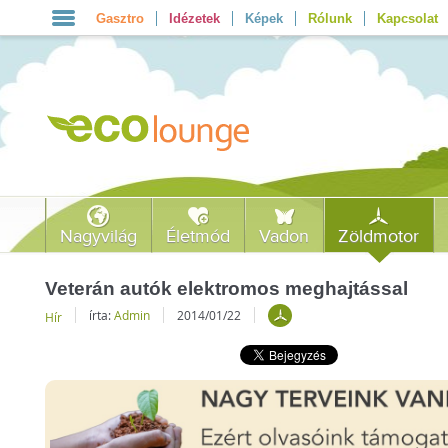
Gasztro
Idézetek
Képek
Rólunk
Kapcsolat
Nagyvilág
Életmód
Vadon
Zöldmotor
Veterán autók elektromos meghajtással
írta:
Admin
2014/01/22
Hír