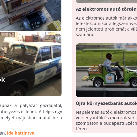
Az elektromos autó történ
Az elektromos autók már akkor
léteztek, amikor a légszenny
nem jelentett problémát a vil
számára.
ók
Újra környezetbarát autó
apnak a pályázat gazdájától,
versenye
elyezés is lehet. A teljes egy
Napelemes autók, elektromos
l, melyet májusban mutat be a
versenyautók és motorok ver
szombaton a budapesti Széch
téren.
lán,
ide kattintva
.