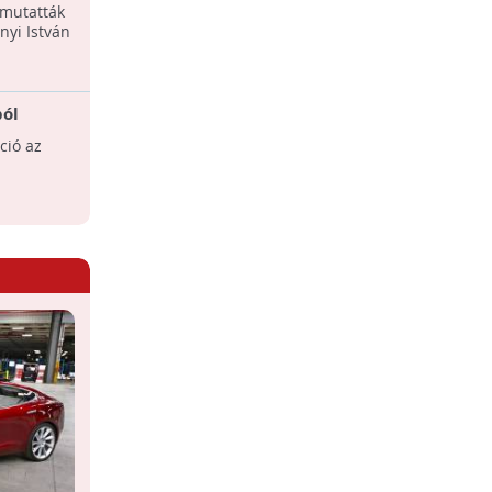
mer - veterán autók
 mutatták
Bemutatták hétfőn a BMW első
nyi István
elektromos meghajtású modelljét, az i3
városi kisautót.
ból
A világ leggyorsabb elektromos
autója
ció az
A Nissan versenyautója a 2014-es Le
Mans-i versenyen fog debütálni.