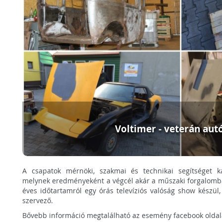
Voltimer - veterán aut
A csapatok mérnöki, szakmai és technikai segítséget k
melynek eredményeként a végcél akár a műszaki forgalombah
éves időtartamról egy órás televíziós valóság show készü
szervező.
Bővebb információ megtalálható az esemény facebook olda