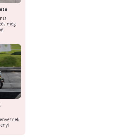
ete
 is
ezés még
ág
k
senyeznek
enyi