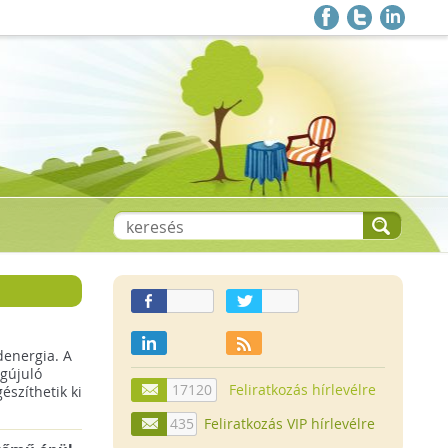
denergia. A
gújuló
17120
Feliratkozás hírlevélre
szíthetik ki
435
Feliratkozás VIP hírlevélre