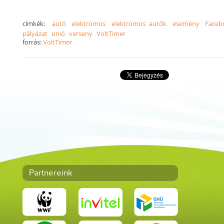
címkék:
autó
elektromos
elektromos autók
esemény
Faceb
pályázat
unió
verseny
VoltTimer
forrás:
VoltTimer
Partnereink