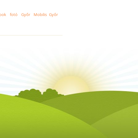
ook
fotó
Győr
Mobilis Győr