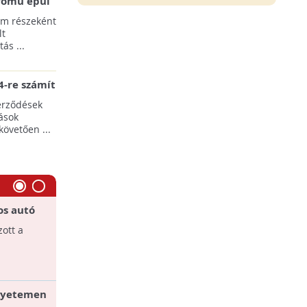
erőmű épül
pülések
am részeként
lt
ás ...
-re számít
rgia-ágazat
erződések
ások
követően ...
os autó
Villanyautó gyártás: magyar
beszállító!
zott a
Magyar cég gyártja a BMW első
villanyautójának váltóházait.
egyetemen
BMW is zöldül