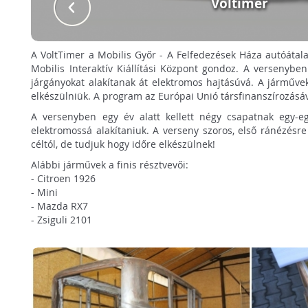
Voltimer
A VoltTimer a Mobilis Győr - A Felfedezések Háza autóátala
Mobilis Interaktív Kiállítási Központ gondoz. A versenybe
járgányokat alakítanak át elektromos hajtásúvá. A járműve
elkészülniük. A program az Európai Unió társfinanszírozásá
A versenyben egy év alatt kellett négy csapatnak egy-eg
elektromossá alakítaniuk. A verseny szoros, első ránézés
céltól, de tudjuk hogy időre elkészülnek!
Alábbi járművek a finis résztvevői:
- Citroen 1926
- Mini
- Mazda RX7
- Zsiguli 2101