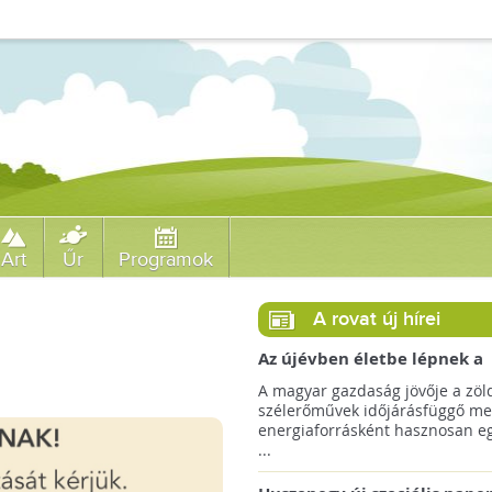
Art
Űr
Programok
A rovat új hírei
Az újévben életbe lépnek a
szélerőművek telepítését
A magyar gazdaság jövője a zöl
megkönnyítő rendelkezések
szélerőművek időjárásfüggő me
energiaforrásként hasznosan egé
...