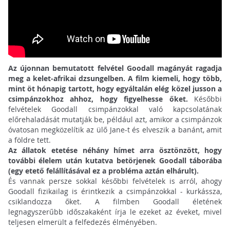
Az újonnan bemutatott felvétel Goodall magányát ragadja
meg a kelet-afrikai dzsungelben. A film kiemeli, hogy több,
mint öt hónapig tartott, hogy egyáltalán elég közel jusson a
csimpánzokhoz ahhoz, hogy figyelhesse őket.
Későbbi
felvételek Goodall csimpánzokkal való kapcsolatának
előrehaladását mutatják be, például azt, amikor a csimpánzok
óvatosan megközelítik az ülő Jane-t és elveszik a banánt, amit
a földre tett.
Az állatok etetése néhány hímet arra ösztönzött, hogy
további élelem után kutatva betörjenek Goodall táborába
(egy etető felállításával ez a probléma aztán elhárult).
És vannak persze sokkal későbbi felvételek is arról, ahogy
Goodall fizikailag is érintkezik a csimpánzokkal - kurkássza,
csiklandozza őket. A filmben Goodall életének
legnagyszerűbb időszakaként írja le ezeket az éveket, mivel
teljesen elmerült a felfedezés élményében.