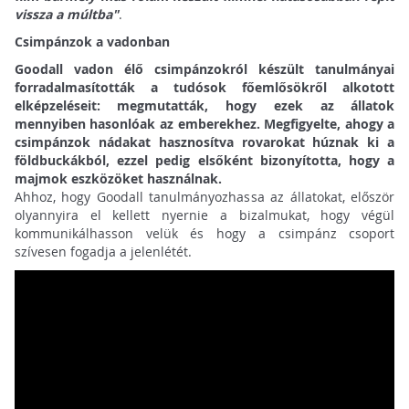
vissza a múltba"
.
Csimpánzok a vadonban
Goodall vadon élő csimpánzokról készült tanulmányai
forradalmasították a tudósok főemlősökről alkotott
elképzeléseit: megmutatták, hogy ezek az állatok
mennyiben hasonlóak az emberekhez. Megfigyelte, ahogy a
csimpánzok nádakat hasznosítva rovarokat húznak ki a
földbuckákból, ezzel pedig elsőként bizonyította, hogy a
majmok eszközöket használnak.
Ahhoz, hogy Goodall tanulmányozhassa az állatokat, először
olyannyira el kellett nyernie a bizalmukat, hogy végül
kommunikálhasson velük és hogy a csimpánz csoport
szívesen fogadja a jelenlétét.