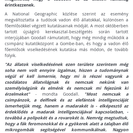
érintkezzenek.
A National Geographic közlése szerint az esemény
megváltoztatta a tudósok vadon élő állatokkal, különösen a
főemlősökkel végzett kutatásainak módját. A most októberben
tartott újságíró kerekasztal-beszélgetés során tartott
interjújában Goodall rámutatott, hogy még mindig működik a
csimpánz kutatóközpont a Gombe-ban, és hogy a vadon élő
főemlősök viselkedésének kutatása más módon, de tovább
folyik.
"Az állatok viselkedésének ezen területe szerintem még
soha nem volt ennyire izgalmas, hiszen a tudománynak
végül el kell ismernie, hogy mi is részei vagyunk a
csodálatos állatvilágnak és nemcsak nekünk van
személyiségünk és elménk és nemcsak mi fejezünk ki
érzelmeket"
- mondta Goodall.
"Most nemcsak a
csimpánzok, a delfinek és az elefántok intelligenciáját
ismerhetjük meg, hanem a madarakét is - elképesztő az
érdeklődés a madarak intelligenciájával kapcsolatban, -
továbbá a polipokét és a rovarokét is. Nemrég megtudtuk,
hogy a fák feromonokkal és a gyökerek alatt a talajban élő
mikrogombák segítségével kommunikálnak. Nagyon