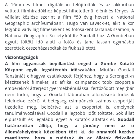
A 16mm-es filmet digitálisan felújították és az akkoriban
vetített filmhíradókhoz képest hihetetlenül élénk és fényes. A
vállalat közlése szerint a film "50 évig hevert a National
Geographic archívumában". Hugo van Lawick-et, akit a kor
legjobb vadvilág filmeseként és fotósaként tartanak számon, a
National Geographic Society küldte Goodall-hoz. A Gombeban
együtt töltött idő alatt a fotós és Jane lassan egymásba
szerettek, összeházasodtak és fiuk született.
Viszontagságok
A film ugyancsak bepillantást enged a Gombe Kutató
Központ egyik legsötétebb időszakába.
Miután Goodall
Tanzániát elhagyva csatlakozott férjéhez, hogy a Serengeti-n
készítsenek filmeket, az afrikai csimpánzok több csoportja
emberekről átterjedt gyermekbénulással fertőződött meg (bár
nem tudni, hogy a Goodall táborában állomásozó tudósok
felelnek-e ezért). A betegség csimpánzok számos csoportját
tizedelte meg, beleértve azt a csoportot is, amelynek
tanulmányozásával Goodall a legtöbb időt töltötte. Sok állat
elpusztult és legalább egyet a kutatók altattak el.
Goodall
határozottan állítja, hogy a járvány nem az ő
állomáshelyének közelében tört ki, de onnantól kezdve
megtiltotta, hogy a tudósok és az állatok fizikailag