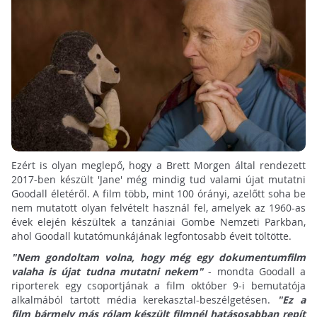
Ezért is olyan meglepő, hogy a Brett Morgen által rendezett
2017-ben készült 'Jane' még mindig tud valami újat mutatni
Goodall életéről. A film több, mint 100 órányi, azelőtt soha be
nem mutatott olyan felvételt használ fel, amelyek az 1960-as
évek elején készültek a tanzániai Gombe Nemzeti Parkban,
ahol Goodall kutatómunkájának legfontosabb éveit töltötte.
"Nem gondoltam volna, hogy még egy dokumentumfilm
valaha is újat tudna mutatni nekem"
- mondta Goodall a
riporterek egy csoportjának a film október 9-i bemutatója
alkalmából tartott média kerekasztal-beszélgetésen.
"Ez a
film bármely más rólam készült filmnél hatásosabban repít