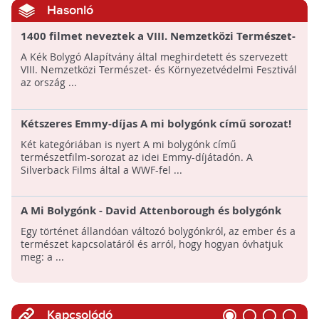
Hasonló
1400 filmet neveztek a VIII. Nemzetközi Természet-
és Környezetvédelmi Fesztiválra!
A Kék Bolygó Alapítvány által meghirdetett és szervezett
VIII. Nemzetközi Természet- és Környezetvédelmi Fesztivál
az ország ...
Kétszeres Emmy-díjas A mi bolygónk című sorozat!
Két kategóriában is nyert A mi bolygónk című
természetfilm-sorozat az idei Emmy-díjátadón. A
Silverback Films által a WWF-fel ...
A Mi Bolygónk - David Attenborough és bolygónk
csodái a Netflixen
Egy történet állandóan változó bolygónkról, az ember és a
természet kapcsolatáról és arról, hogy hogyan óvhatjuk
meg: a ...
Kapcsolódó