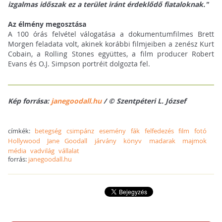
izgalmas időszak ez a terület iránt érdeklődő fiataloknak."
Az élmény megosztása
A 100 órás felvétel válogatása a dokumentumfilmes Brett
Morgen feladata volt, akinek korábbi filmjeiben a zenész Kurt
Cobain, a Rolling Stones együttes, a film producer Robert
Evans és O.J. Simpson portréit dolgozta fel.
Kép forrása:
janegoodall.hu
/ © Szentpéteri L. József
címkék:
betegség
csimpánz
esemény
fák
felfedezés
film
fotó
Hollywood
Jane Goodall
járvány
könyv
madarak
majmok
média
vadvilág
vállalat
forrás:
janegoodall.hu