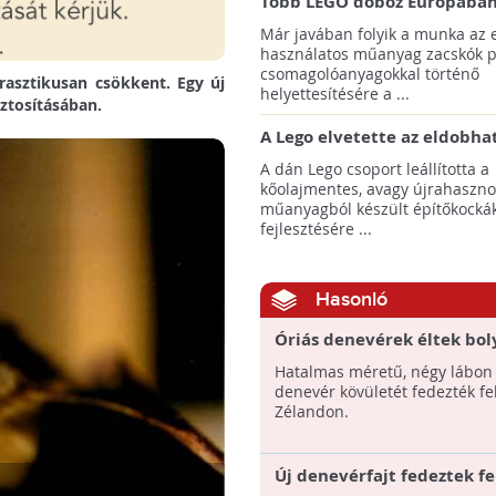
Több LEGO doboz Európában
Ázsiában már papír alapú z
Már javában folyik a munka az 
fog tartalmazni
használatos műanyag zacskók p
csomagolóanyagokkal történő
asztikusan csökkent. Egy új
helyettesítésére a ...
ztosításában.
A Lego elvetette az eldobhat
palack alapú építőkockák
A dán Lego csoport leállította a
koncepcióját
kőolajmentes, avagy újrahasznos
műanyagból készült építőkocká
fejlesztésére ...
Hasonló
Óriás denevérek éltek bo
Hatalmas méretű, négy lábon 
denevér kövületét fedezték fel
Zélandon.
Új denevérfajt fedeztek fe