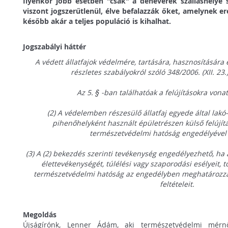
Ilyenkor jobb esetben "csak" a denevérek szálláshelye
viszont jogszerűtlenül, élve befalazzák őket, amelynek 
később akár a teljes populáció is kihalhat.
Jogszabályi háttér
A védett állatfajok védelmére, tartására, hasznosításár
részletes szabályokról szóló 348/2006. (XII. 23
Az 5. § -ban találhatóak a felújításokra vona
(2) A védelemben részesülő állatfaj egyede által lakó-,
pihenőhelyként használt épületrészen külső felújít
természetvédelmi hatóság engedélyével
(3) A (2) bekezdés szerinti tevékenység engedélyezhető, ha
élettevékenységét, túlélési vagy szaporodási esélyeit,
természetvédelmi hatóság az engedélyben meghatározza
feltételeit.
Megoldás
Újságírónk, Lenner Ádám, aki természetvédelmi mérn