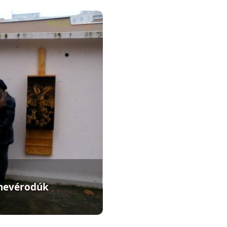
enevérodúk