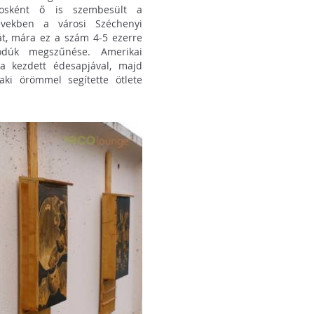
akosként ő is szembesült a
években a városi Széchenyi
t, mára ez a szám 4-5 ezerre
odúk megszűnése. Amerikai
a kezdett édesapjával, majd
aki örömmel segítette ötlete