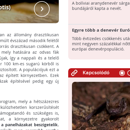
A bolíviai aranydenevér sárga
tis)
bundájáról kapta a nevét.
Egyre több a denevér Eur
san az állomány drasztikusan
Több évtizedes csökkenés utá
A múlt évszázad második felétől
mint negyven százalékkal nőtt
orrás drasztikusan csökkent. A
európai denevérpopuláció.
, mely hatására az odvas fák
jak, így a nappali és a telelő
r 100 km-es sugarú körből is
ztosított. A populációjuk ezt a
Kapcsolódó
az épített környezetben. Ezek
ázak építésével pedig egy új
lprogram, mely a hétszázezres
külözhetetlen korszerűsítését
támogatandó és szükséges is,
t, a környezetre gyakorolt
a panelházakat beszigetelik.