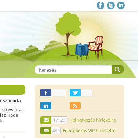
ész-iroda
árát
 könyvtárat
ész-iroda
17120
Feliratkozás hírlevélre
 ...
435
Feliratkozás VIP hírlevélre