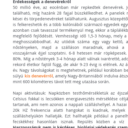
Érdekességek a denevérekről
50 millió éve, az eocénban már repkedtek denevérek. J
található, míg hazánk 28 fajjal büszkélkedhet. A panelek r
kései és törpedenevéreket találhatunk. Augusztus közepétő
is felkereshetik és a több kolóniából származó egyedek eg
azonban csak tavasszal termékenyül meg, ekkor a táplálékb
megfelelő fejlődését. Vemhességi idő 1,5-3 hónap, mely a 
meghosszabbodhat. Az utódok száma egy vagy kettő, a
nőstényeken, majd a szálláson maradnak, ahová a 
visszajárnak éjjel szoptatni. 6-8 hetesen már röpképesek. 
80%. Míg a nőstények 3-4 hónap alatt válnak ivaréretté, add
rekord életkor fajtól függ, de akár 9-23 évig is elélnek. Az 
év. Nagy távolságokat is megtehetnek, például korábban 
súlyú
kis denevérről
, amely Nagy-Britanniából indulva átsze
mint 600 kilométeres távot tett meg utazása során.
Napi aktivitásuk: Napközben testhőmérsékletük az éjszak
Celsius fokkal is lecsökken energiavesztés mérséklése céljá
tartanak, ami nem azonos a nappali szálláshellyel. A hazai
20k HZ frekvencia alatti hangokat is kiadnak, melyek 
szálláshelyükön hallatják. Ezt hallhatják például a panel
fecskékhez hasonlóan isznak. Repülés közben a víz fe
Hasznosságuk nem is kérdéses, biológiai védekezés szem