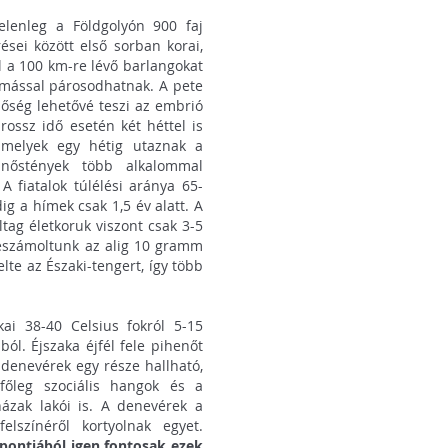
elenleg a Földgolyón 900 faj
ései között első sorban korai,
l a 100 km-re lévő barlangokat
ymással párosodhatnak. A pete
őség lehetővé teszi az embrió
rossz idő esetén két héttel is
melyek egy hétig utaznak a
nőstények több alkalommal
A fiatalok túlélési aránya 65-
ig a hímek csak 1,5 év alatt. A
áltag életkoruk viszont csak 3-5
beszámoltunk az alig 10 gramm
lte az Északi-tengert, így több
ai 38-40 Celsius fokról 5-15
ból. Éjszaka éjfél fele pihenőt
 denevérek egy része hallható,
főleg szociális hangok és a
házak lakói is. A denevérek a
lszínéről kortyolnak egyet.
pontjából igen fontosak ezek