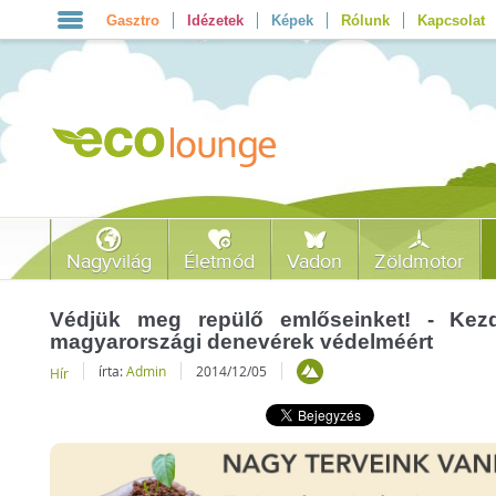
Gasztro
Idézetek
Képek
Rólunk
Kapcsolat
Nagyvilág
Életmód
Vadon
Zöldmotor
Védjük meg repülő emlőseinket! - Kez
magyarországi denevérek védelméért
írta:
Admin
2014/12/05
Hír