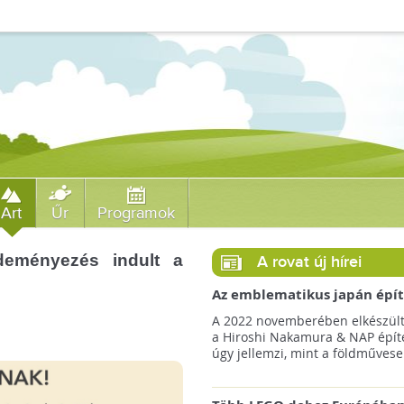
Art
Űr
Programok
deményezés indult a
A rovat új hírei
Az emblematikus japán épít
így képzeli el a Föld Könyvt
A 2022 novemberében elkészült
a Hiroshi Nakamura & NAP épít
úgy jellemzi, mint a földművesek