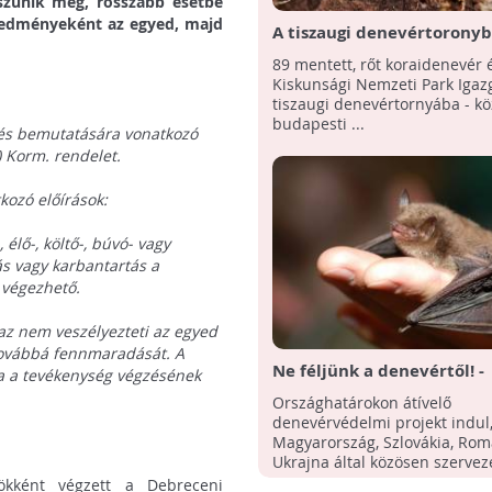
 szűnik meg, rosszabb esetbe
eredményeként az egyed, majd
A tiszaugi denevértorony
pihennek a mentett dene
89 mentett, rőt koraidenevér 
Kiskunsági Nemzeti Park Igaz
tiszaugi denevértornyába - kö
budapesti ...
a és bemutatására vonatkozó
.) Korm. rendelet.
tkozó előírások:
 élő-, költő-, búvó- vagy
ás vagy karbantartás a
 végezhető.
 az nem veszélyezteti az egyed
 továbbá fennmaradását. A
Ne féljünk a denevértől! -
 a tevékenység végzésének
Nemzetközi védelmi prog
Országhatárokon átívelő
indul!
denevérvédelmi projekt indul,
Magyarország, Szlovákia, Rom
Ukrajna által közösen szervezet
ökként végzett a Debreceni