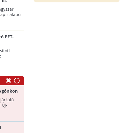
 és
acskókat
egyszer
apír alapú
ó PET-
ított
k
lygónkon
Százezer denevér halálát okozta
járkáló
A földet és a fákat mindenütt az állatok
 Új-
teteme borítja.
l