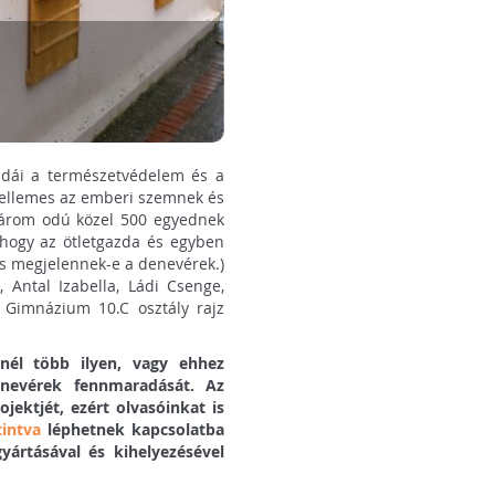
ldái a természetvédelem és a
ellemes az emberi szemnek és
 három odú közel 500 egyednek
, hogy az ötletgazda és egyben
s megjelennek-e a denevérek.)
, Antal Izabella, Ládi Csenge,
i Gimnázium 10.C osztály rajz
nél több ilyen, vagy ehhez
enevérek fennmaradását. Az
jektjét, ezért olvasóinkat is
tintva
léphetnek kapcsolatba
yártásával és kihelyezésével