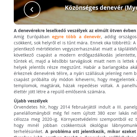
Közönséges denevér (Myo
A denevérekre leselkedő veszélyek az elmúlt ötven évben
Amíg Európában
egyre több a denevér
, addig országo
csökkent, sok helyről el is tűnt mára. Ennek oka többrétű: 
jelentkező mértéktelen vegyszerhasználat miatt a táplálékf
következő csapást a modern erdőgazdálkodás jelentette
tűntek el, majd a későbbi tarvágások miatt nem is lettek ú
helyek jelentős része megszűnt. Habár a barlangokba aká
érkeznek denevérek télire, a nyári szállásuk jelenleg nem bi
csapást próbálta oly módon kiheverni, hogy megjelentek 
templomok, magtárak, házak repedései voltak. A panelh
élettér jött létre a repülő emlőseink számára.
Újabb veszélyek
Örvendetes hír, hogy 2014 februárjától indult a III. pane
panelállományból még fel nem újított 380 ezer lakás nél
célozza meg 2020-ig. Környezetvédelmi szempontból ez 
hogy minél jobban csökkentsük ökológiai lábnyomunka
terhelésünket.
A probléma ott jelentkezik, mikor ezeket 