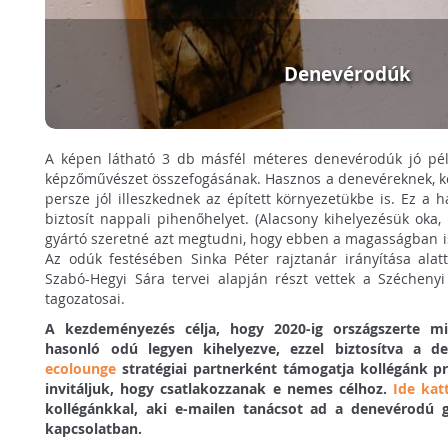
Denevérodúk
A képen látható 3 db másfél méteres denevérodúk jó pé
képzőművészet összefogásának. Hasznos a denevéreknek, k
persze jól illeszkednek az épített környezetükbe is. Ez a
biztosít nappali pihenőhelyet. (Alacsony kihelyezésük oka
gyártó szeretné azt megtudni, hogy ebben a magasságban i
Az odúk festésében Sinka Péter rajztanár irányítása alatt
Szabó-Hegyi Sára tervei alapján részt vettek a Szécheny
tagozatosai.
A kezdeményezés célja, hogy 2020-ig országszerte mi
hasonló odú legyen kihelyezve, ezzel biztosítva a d
ecolounge
stratégiai partnerként támogatja kollégánk pro
invitáljuk, hogy csatlakozzanak e nemes célhoz.
Ide kat
kollégánkkal, aki e-mailen tanácsot ad a denevérodú g
kapcsolatban.