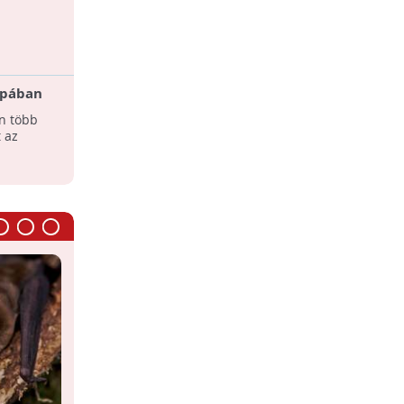
Denevérodúk
ópában
n több
 az