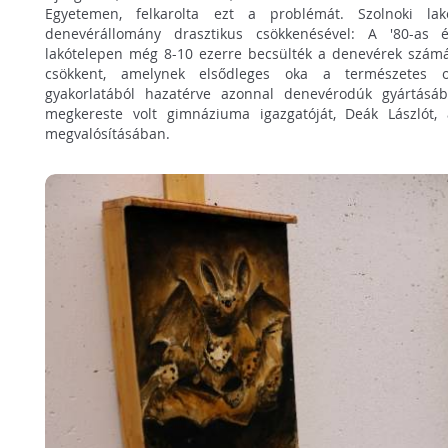
Egyetemen, felkarolta ezt a problémát. Szolnoki l
denevérállomány drasztikus csökkenésével: A '80-as 
lakótelepen még 8-10 ezerre becsülték a denevérek számá
csökkent, amelynek elsődleges oka a természetes 
gyakorlatából hazatérve azonnal denevérodúk gyártásáb
megkereste volt gimnáziuma igazgatóját, Deák Lászlót, 
megvalósításában.