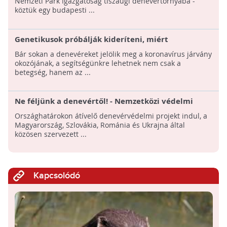
Nemzeti Park Igazgatóság tiszaugi denevértornyába -
köztük egy budapesti ...
Genetikusok próbálják kideríteni, miért
"szuperimmunisak" a denevérek
Bár sokan a denevéreket jelölik meg a koronavírus járvány
okozójának, a segítségünkre lehetnek nem csak a
betegség, hanem az ...
Ne féljünk a denevértől! - Nemzetközi védelmi
program indul!
Országhatárokon átívelő denevérvédelmi projekt indul, a
Magyarország, Szlovákia, Románia és Ukrajna által
közösen szervezett ...
Kapcsolódó