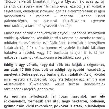
"Először sikerült kimutatni, hogy a Mystacinák, azaz az új-
zélandi denevérek már 16 millió évvel ezelőtt jelen voltak a
szigeteken, élőhelyük növényvilága és élelemforrásaik is igen
hasonlítottak a maihoz" - mondta Suzanne Hand
paleontológus, az ausztrál Új-Dél-Walesi Egyetem
munkatársa, a tanulmány vezető szerzője.
Mindössze három denevérfaj az egyedüli őshonos szárazföldi
emlős Új-Zélandon, közülük kettő a Mystacina-nembe tartozik,
odúlakó denevéreknek is hívják őket. Nemcsak a levegőben
kutatnak táplálék után, hanem visszafelé forduló lábaikon
haladva a levelek vagy hó borította talajon is turkálnak,
miközben szárnyukat szorosan a testükhöz szorítják.
Eddig is úgy vélték, hogy ősi idők óta lakják a szigeteket,
ám csak 17 500 éves volt az eddigi legrégebbi maradvány,
amelyet a Déli-sziget egy barlangjában találtak.
Az új kövület
arra készteti a tudósokat, hogy átértékeljék azt, amit a mai
Ausztráliából Új-Zélandra került furcsa denevérfajok
átkelésének idejéről gondoltak.
Az újonnan felfedezett faj fogai hasonlók ma élő
rokonaiéhoz, formájuk arra utal, hogy nektáron, pollenen,
gyümölcsön kívül rovarokat, pókokat is ettek, a lelőhelyen