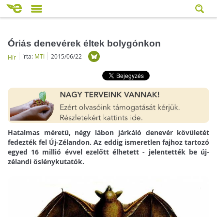
Óriás denevérek éltek bolygónkon
írta:
MTI
2015/06/22
Hír
Hatalmas méretű, négy lábon járkáló denevér kövületét
fedezték fel Új-Zélandon. Az eddig ismeretlen fajhoz tartozó
egyed 16 millió évvel ezelőtt élhetett - jelentették be új-
zélandi őslénykutatók.