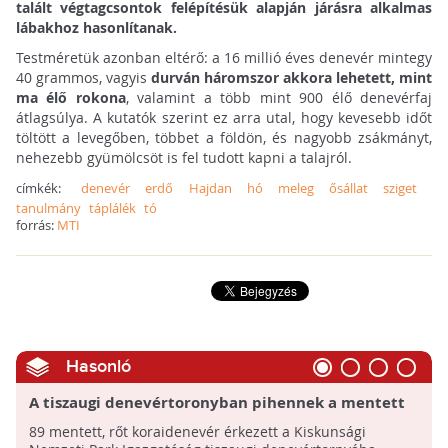
talált végtagcsontok felépítésük alapján járásra alkalmas
lábakhoz hasonlítanak.
Testméretük azonban eltérő: a 16 millió éves denevér mintegy
40 grammos, vagyis
durván háromszor akkora lehetett, mint
ma élő rokona
, valamint a több mint 900 élő denevérfaj
átlagsúlya. A kutatók szerint ez arra utal, hogy kevesebb időt
töltött a levegőben, többet a földön, és nagyobb zsákmányt,
nehezebb gyümölcsöt is fel tudott kapni a talajról.
címkék:
denevér
erdő
Hajdan
hó
meleg
ősállat
sziget
tanulmány
táplálék
tó
forrás:
MTI
Hasonló
A tiszaugi denevértoronyban pihennek a mentett
denevérek
89 mentett, rőt koraidenevér érkezett a Kiskunsági