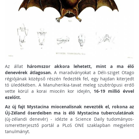
Az állat
háromszor akkora lehetett, mint a ma élő
denevérek átlagosan.
A maradványokat a Déli-sziget Otago
régiójának középső részén fedezték fel, egy hajdan kiterjedt
tó üledékében. A Manuherikia-tavat meleg szubtrópusi erdő
vette körül a korai miocén kor idején,
16-19 millió évvel
ezelőtt.
Az új fajt Mystacina miocenalisnak nevezték el, rokona az
Új-Zéland őserdeiben ma is élő Mystacina tuberculatának
(új-zélandi denevér) - idézte a Science Daily tudományos-
ismeretterjesztő portál a PLoS ONE szaklapban megjelent
tanulmányt.