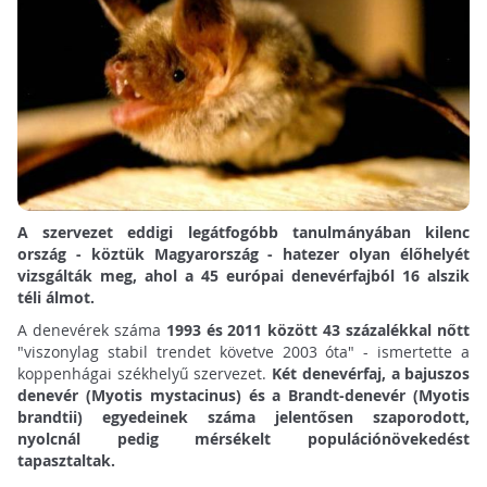
A szervezet eddigi legátfogóbb tanulmányában kilenc
ország - köztük Magyarország - hatezer olyan élőhelyét
vizsgálták meg, ahol a 45 európai denevérfajból 16 alszik
téli álmot.
A denevérek száma
1993 és 2011 között 43 százalékkal nőtt
"viszonylag stabil trendet követve 2003 óta" - ismertette a
koppenhágai székhelyű szervezet.
Két denevérfaj, a bajuszos
denevér (Myotis mystacinus) és a Brandt-denevér (Myotis
brandtii) egyedeinek száma jelentősen szaporodott,
nyolcnál pedig mérsékelt populációnövekedést
tapasztaltak.