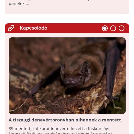
panelek ...
Kapcsolódó
A tiszaugi denevértoronyban pihennek a mentett
denevérek
89 mentett, rőt koraidenevér érkezett a Kiskunsági
Nemzeti Park Igazgatóság tiszaugi denevértornyába -