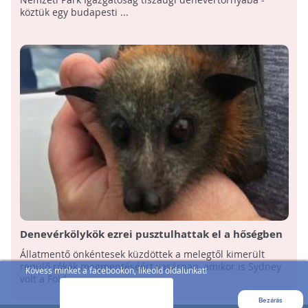
köztük egy budapesti ...
Denevérkölykök ezrei pusztulhattak el a hőségben
Állatmentő önkéntesek küzdöttek a melegtől kimerült
repülő rókák megmentéséért vasárnap, amikor is Sydney
Kövess minket a facebookon, likeold oldalunkat!
volt a Föld ...
Bezárás