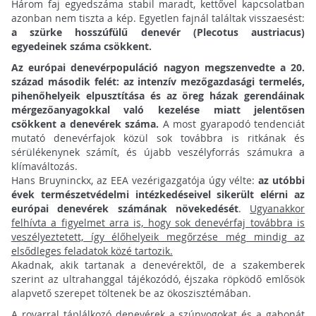
Három faj egyedszáma stabil maradt, kettővel kapcsolatban
azonban nem tiszta a kép. Egyetlen fajnál találtak visszaesést:
a szürke hosszúfülű denevér (Plecotus austriacus)
egyedeinek száma csökkent.
Az európai denevérpopuláció nagyon megszenvedte a 20.
század második felét: az intenzív mezőgazdasági termelés,
pihenőhelyeik elpusztítása és az öreg házak gerendáinak
mérgezőanyagokkal való kezelése miatt jelentősen
csökkent a denevérek száma.
A most gyarapodó tendenciát
mutató denevérfajok közül sok továbbra is ritkának és
sérülékenynek számít, és újabb veszélyforrás számukra a
klímaváltozás.
Hans Bruyninckx, az EEA vezérigazgatója úgy vélte:
az utóbbi
évek természetvédelmi intézkedéseivel sikerült elérni az
európai denevérek számának növekedését
.
Ugyanakkor
felhívta a figyelmet arra is, hogy sok denevérfaj továbbra is
veszélyeztetett, így élőhelyeik megőrzése még mindig az
elsődleges feladatok közé tartozik.
Akadnak, akik tartanak a denevérektől, de a szakemberek
szerint az ultrahanggal tájékozódó, éjszaka röpködő emlősök
alapvető szerepet töltenek be az ökoszisztémában.
A rovarral táplálkozó denevérek a szúnyogokat és a gabonát