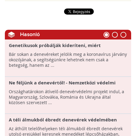
Hasonló
Genetikusok próbálják kideríteni, miért
"szuperimmunisak" a denevérek
Bár sokan a denevéreket jelölik meg a koronavírus járvány
okozójának, a segítségünkre lehetnek nem csak a
betegség, hanem az ...
Ne féljünk a denevértől! - Nemzetközi védelmi
program indul!
Országhatárokon átívelő denevérvédelmi projekt indul, a
Magyarország, Szlovákia, Románia és Ukrajna által
közösen szervezett ...
A téli álmukból ébredt denevérek védelmében
Az áthűlt telelőhelyeken téli álmukból ébredt denevérek
utolsó erejükkel keresnek menedéket lépcsőházakban,