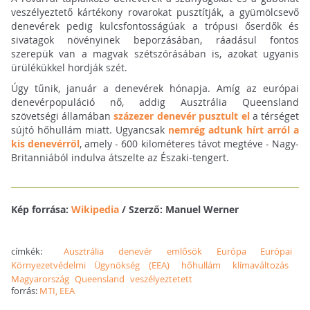
veszélyeztető kártékony rovarokat pusztítják, a gyümölcsevő
denevérek pedig kulcsfontosságúak a trópusi őserdők és
sivatagok növényinek beporzásában, ráadásul fontos
szerepük van a magvak szétszórásában is, azokat ugyanis
ürülékükkel hordják szét.
Úgy tűnik, január a denevérek hónapja. Amíg az európai
denevérpopuláció nő, addig Ausztrália Queensland
szövetségi államában
százezer denevér pusztult el
a térséget
sújtó hőhullám miatt. Ugyancsak
nemrég adtunk hírt arról a
kis denevérről
, amely - 600 kilométeres távot megtéve - Nagy-
Britanniából indulva átszelte az Északi-tengert.
Kép forrása:
Wikipedia
/ Szerző: Manuel Werner
címkék:
Ausztrália
denevér
emlősök
Európa
Európai
Környezetvédelmi Ügynökség (EEA)
hőhullám
klímaváltozás
Magyarország
Queensland
veszélyeztetett
forrás:
MTI, EEA