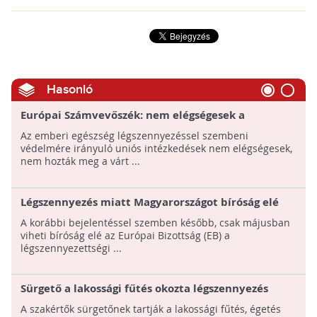
Hasonló
Európai Számvevőszék: nem elégségesek a
légszennyezés elleni uniós intézkedések
Az emberi egészség légszennyezéssel szembeni
védelmére irányuló uniós intézkedések nem elégségesek,
nem hozták meg a várt ...
Légszennyezés miatt Magyarországot bíróság elé
idézheti az EB májusban
A korábbi bejelentéssel szemben később, csak májusban
viheti bíróság elé az Európai Bizottság (EB) a
légszennyezettségi ...
Sürgető a lakossági fűtés okozta légszennyezés
csökkentése
A szakértők sürgetőnek tartják a lakossági fűtés, égetés