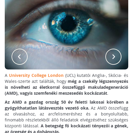
A
University College London
(UCL) kutatói Anglia-, Skócia- és
Wales-szerte azt találták, hogy
még a csekély légszennyezés
is növelheti az életkorral összefüggő makuladegeneráció
(AMD), vagyis szemfenéki meszesedés kockázatát
.
Az AMD a gazdag ország 50 év feletti lakosai körében a
gyógyíthatatlan látásvesztés vezető oka.
Az AMD összefügg
az olvasáshoz, az arcfelismeréshez és a bonyolultabb,
finomabb részletekből álló feladatok elvégzéséhez szükséges
központi látással.
A betegség fő kockázati tényezői a gének,
az öregség és a dohányzás.