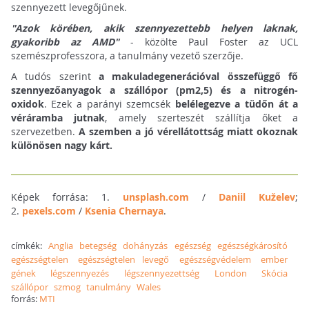
szennyezett levegőjűnek.
"Azok körében, akik szennyezettebb helyen laknak,
gyakoribb az AMD"
- közölte Paul Foster az UCL
szemészprofesszora, a tanulmány vezető szerzője.
A tudós szerint
a makuladegenerációval összefüggő fő
szennyezőanyagok a szállópor (pm2,5) és a nitrogén-
oxidok
. Ezek a parányi szemcsék
belélegezve a tüdőn át a
véráramba jutnak
, amely szerteszét szállítja őket a
szervezetben.
A szemben a jó vérellátottság miatt okoznak
különösen nagy kárt.
Képek forrása: 1.
unsplash.com
/
Daniil Kuželev
;
2.
pexels.com
/
Ksenia Chernaya
.
címkék:
Anglia
betegség
dohányzás
egészség
egészségkárosító
egészségtelen
egészségtelen levegő
egészségvédelem
ember
gének
légszennyezés
légszennyezettség
London
Skócia
szállópor
szmog
tanulmány
Wales
forrás:
MTI