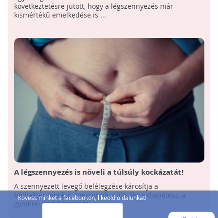
következtetésre jutott, hogy a légszennyezés már
kismértékű emelkedése is ...
A légszennyezés is növeli a túlsúly kockázatát!
A szennyezett levegő belélegzése károsítja a
bélbaktériumokat, megnöveli a túlsúly, a diabétesz, a
Kövess minket a facebookon, likeold oldalunkat!
gyomor- és bélbajok és ...