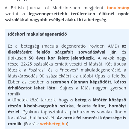
A British Journal of Medicine-ben megjelent
tanulmány
szerint
a legszennyezettebb területeken élőknél nyolc
százalékkal nagyobb eséllyel alakul ki a betegség.
Időskori makuladegeneráció
Ez a betegség (macula degeneratio, röviden AMD)
az
éleslátásért felelős sárgafolt sorvadásával jár
, és
tipikusan
50 éves kor felett jelentkezik
. A vakok nagy
része, 22-25 százaléka emiatt veszíti el látását. Két típusa
létezik, a "száraz" és a "nedves" makuladegeneráció, a
látáskárosodás 90 százalékáért az utóbbi típus a felelős.
Ebben az esetben
a szemben újonnan képződött, kóros
érhálózatot lehet látni
. Sajnos a látás nagyon gyorsan
romlik.
A tünetek közé tartozik, hogy
a beteg a látótér középső
részén kisebb-nagyobb szürke, fekete foltot, homályt
észlel
. Gyakran tapasztalni a párhuzamos vonalak finom
torzulását, hullámzásét.
Az arcok felismerési képessége is
romlik.
(Forrás:
webbeteg.hu
)