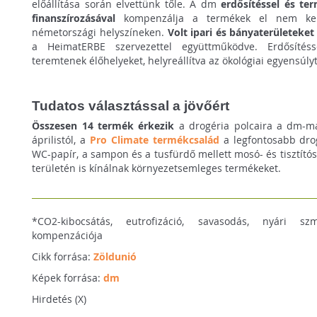
előállítása során elvettünk tőle. A dm
erdősítéssel és ter
finanszírozásával
kompenzálja a termékek el nem kerül
németországi helyszíneken.
Volt ipari és bányaterületeke
a HeimatERBE szervezettel együttműködve. Erdősítéss
teremtenek élőhelyeket, helyreállítva az ökológiai egyensúlyt
Tudatos választással a jövőért
Összesen 14 termék érkezik
a drogéria polcaira a dm-m
áprilistól, a
Pro Climate termékcsalád
a legfontosabb drog
WC-papír, a sampon és a tusfürdő mellett mosó- és tisztítósze
területén is kínálnak környezetsemleges termékeket.
*CO2-kibocsátás, eutrofizáció, savasodás, nyári szm
kompenzációja
Cikk forrása:
Zöldunió
Képek forrása:
dm
Hirdetés (X)