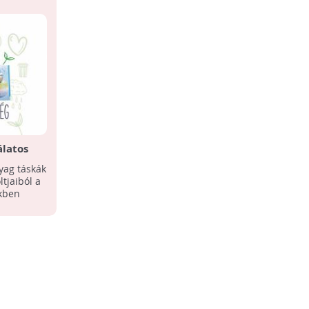
álatos
yag táskák
ltjaiból a
ekben