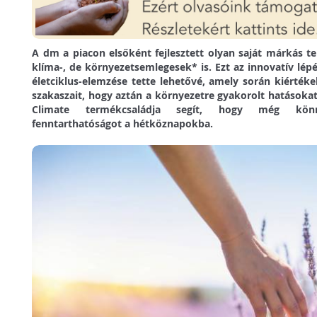
A dm a piacon elsőként fejlesztett olyan saját márkás
klíma-, de környezetsemlegesek* is. Ezt az innovatív lép
életciklus-elemzése tette lehetővé, amely során kiérték
szakaszait, hogy aztán a környezetre gyakorolt hatásoka
Climate termékcsaládja segít, hogy még kön
fenntarthatóságot a hétköznapokba.