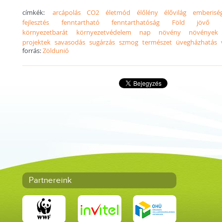
címkék:
arcápolás
CO2
életmód
élőlény
élővilág
emberisé
fejlesztés
fenntartható
fenntarthatóság
Föld
jövő
környezetbarát
környezetvédelem
nap
növény
növények
projektek
savasodás
sugárzás
szmog
természet
üvegházhatás
forrás:
Zöldunió
Partnereink