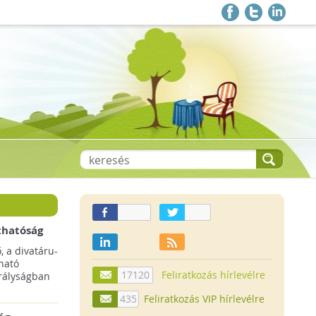
thatóság
pai
, a divatáru-
ltruha
ható
17120
Feliratkozás hírlevélre
rályságban
435
Feliratkozás VIP hírlevélre