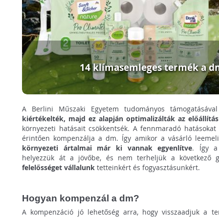
14 klímasemleges termék a d
A Berlini Műszaki Egyetem tudományos támogatásáva
kiértékelték, majd ez alapján optimalizálták az előállítá
környezeti hatásait csökkentsék. A fennmaradó hatásokat 
érintően kompenzálja a dm. Így amikor a vásárló leemeli
környezeti ártalmai már ki vannak egyenlítve
. Így a
helyezzük át a jövőbe, és nem terheljük a következő
felelősséget vállalunk
tetteinkért és fogyasztásunkért.
Hogyan kompenzál a dm?
A kompenzáció jó lehetőség arra, hogy visszaadjuk a t