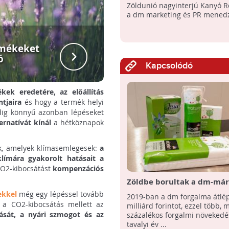
felelősségvállalás a vállala
Zöldunió nagyinterjú Kanyó R
stratégia szerves részét ké
a dm marketing és PR menedz
nagyinterjú a dm marketi
menedzserével
rmékeket
14 klímaseml
ó
Kapcsolódó
kek eredetére, az előállítás
tjaira
és hogy a termék helyi
ndig könnyű azonban lépéseket
rnatívát kínál
a hétköznapok
nk, amelyek klímasemlegesek:
a
klímára gyakorolt hatásait a
CO2-kibocsátást
kompenzációs
Zöldbe borultak a dm-márk
fenntarthatóság jegyében
ekkel
még egy lépéssel tovább
2019-ban a dm forgalma átlép
bővítette termékpalettájá
: a CO2-kibocsátás mellett az
milliárd forintot, ezzel több, 
piacvezető drogéria
odását, a nyári szmogot és az
százalékos forgalmi növekedés
tavalyi év ...