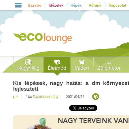
Gasztro
Idézetek
Képek
Rólunk
Kapcsolat
Nagyvilág
Életmód
Vadon
Zöldmotor
Kis lépések, nagy hatás: a dm környeze
fejlesztett
írta:
Sajtóközlemény
2021/04/24
Hír