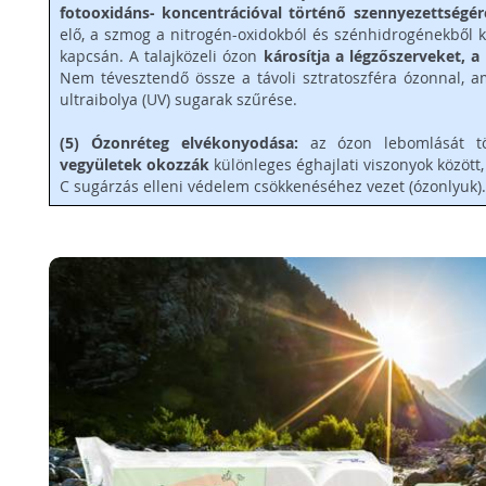
fotooxidáns- koncentrációval történő szennyezettségér
elő, a szmog a nitrogén-oxidokból és szénhidrogénekből 
kapcsán. A talajközeli ózon
károsítja a légzőszerveket, a
Nem tévesztendő össze a távoli sztratoszféra ózonnal, a
ultraibolya (UV) sugarak szűrése.
(5) Ózonréteg elvékonyodása:
az ózon lebomlását t
vegyületek okozzák
különleges éghajlati viszonyok között,
C sugárzás elleni védelem csökkenéséhez vezet (ózonlyuk).