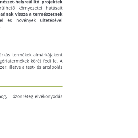
mészet-helyreállító projektek
hető környezetei hatásait
t adnak vissza a természetnek
el és növények ültetésével
.
árkás termékek almárkájaként
ériatermékek körét fedi le. A
r, illetve a test- és arcápolás
og, ózonréteg-elvékonyodás