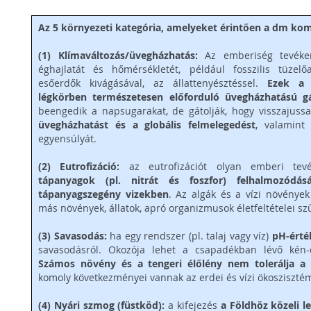
Az 5 környezeti kategória, amelyeket érintően a dm ko
(1) Klímaváltozás/üvegházhatás:
Az emberiség tevéken
éghajlatát és hőmérsékletét, például fosszilis tüzelő
esőerdők kivágásával, az állattenyésztéssel.
Ezek a 
légkörben természetesen előforduló üvegházhatású 
beengedik a napsugarakat, de gátolják, hogy visszajus
üvegházhatást és a globális felmelegedést
, valamint 
egyensúlyát.
(2) Eutrofizáció:
az eutrofizációt olyan emberi tev
tápanyagok (pl. nitrát és foszfor) felhalmozódás
tápanyagszegény vizekben
. Az algák és a vízi növények
más növények, állatok, apró organizmusok életfeltételei s
(3) Savasodás:
ha egy rendszer (pl. talaj vagy víz)
pH-érté
savasodásról. Okozója lehet a csapadékban lévő kén-d
Számos növény és a tengeri élőlény nem tolerálja a 
komoly következményei vannak az erdei és vízi ökosziszté
(4) Nyári szmog (füstköd):
a kifejezés
a Földhöz közeli 