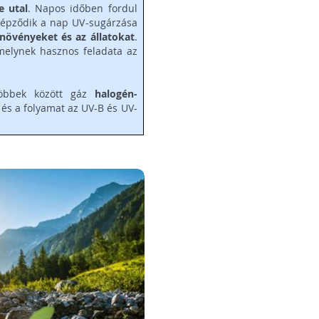
e utal
. Napos időben fordul
képződik a nap UV-sugárzása
 növényeket és az állatokat
.
melynek hasznos feladata az
öbbek között gáz
halogén-
 és a folyamat az UV-B és UV-