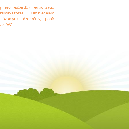
g
eső
esőerdők
eutrofizáció
klímaváltozás
klímavédelem
ózonlyuk
ózonréteg
papír
víz
WC