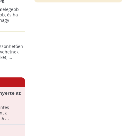
ég
 melegebb
bb, és ha
 nagy
öszönhetően
 vehetnek
t, ...
nyerte az
gramja
éntes
nt a
a ...