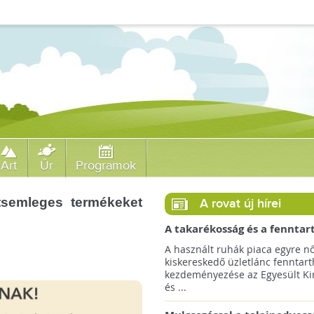
Art
Űr
Programok
tsemleges termékeket
A rovat új hírei
A takarékosság és a fenntar
ösztönzésére a Zara 14 euró
A használt ruhák piaca egyre nő
országra terjeszti ki haszná
kiskereskedő üzletlánc fenntart
szolgáltatását!
kezdeményezése az Egyesült Ki
és ...