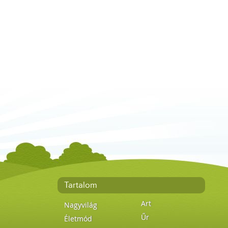
Tartalom
Art
Nagyvilág
Űr
Életmód