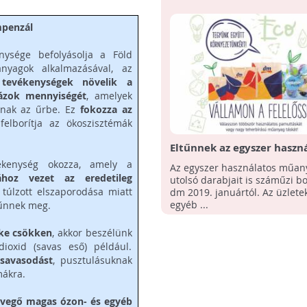
mpenzál
ysége befolyásolja a Föld
anyagok alkalmazásával, az
tevékenységek növelik a
gázok mennyiségét
, amelyek
sanak az űrbe. Ez
fokozza az
felborítja az ökoszisztémák
Eltűnnek az egyszer haszn
műanyag táskák a dm-ből
ékenység okozza, amely a
Az egyszer használatos műan
ához vezet az eredetileg
utolsó darabjait is száműzi bo
 túlzott elszaporodása miatt
dm 2019. januártól. Az üzlet
egyéb ...
zűnnek meg.
ke csökken
, akkor beszélünk
ioxid (savas eső) például.
savasodást
, pusztulásuknak
mákra.
levegő magas ózon- és egyéb