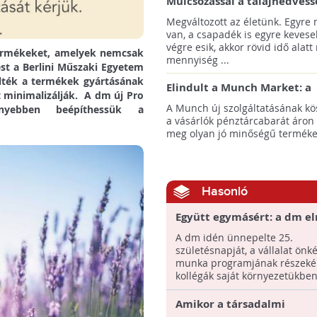
Mulcsozással a talajnedvess
megtartásáért
Megváltozott az életünk. Egyre
van, a csapadék is egyre kevese
végre esik, akkor rövid idő alatt
 termékeket, amelyek nemcsak
mennyiség ...
ést a Berlini Műszaki Egyetem
elték a termékek gyártásának
Elindult a Munch Market: a
t minimalizálják. A dm új Pro
pazarláscsökkentő piactér
A Munch új szolgáltatásának k
nyebben beépíthessük a
a vásárlók pénztárcabarát áron
meg olyan jó minőségű termékeke
Hasonló
Együtt egymásért: a dm el
Év Vállalati Önkéntes Pro
A dm idén ünnepelte 25.
címet
születésnapját, a vállalat önk
munka programjának részeké
kollégák saját környezetükben 
Amikor a társadalmi