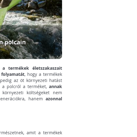
m polcain
l
a termékek életszakaszait
s folyamatát
, hogy a termékek
pedig az öt környezeti hatást
 a polcról a terméket,
annak
 környezeti költségeket nem
 generációkra, hanem
azonnal
ermészetnek, amit a termékek