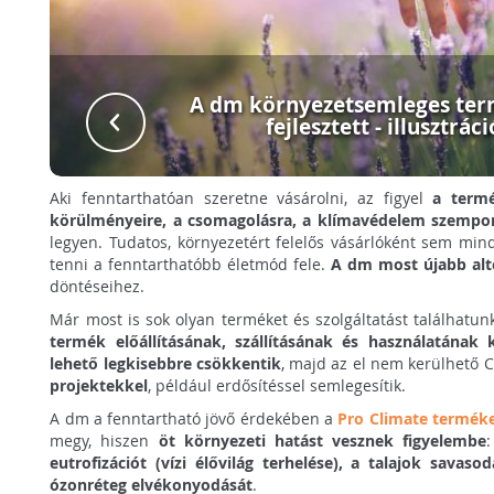
A dm környezetsemleges te
fejlesztett - illusztráci
Aki fenntarthatóan szeretne vásárolni, az figyel
a termé
körülményeire, a csomagolásra, a klímavédelem szempon
legyen. Tudatos, környezetért felelős vásárlóként sem mi
tenni a fenntarthatóbb életmód fele.
A dm most újabb alte
döntéseihez.
Már most is sok olyan terméket és szolgáltatást találhatu
termék előállításának, szállításának és használatának 
lehető legkisebbre csökkentik
, majd az el nem kerülhető 
projektekkel
, például erdősítéssel semlegesítik.
A dm a fenntartható jövő érdekében a
Pro Climate termék
megy, hiszen
öt környezeti hatást vesznek figyelembe
eutrofizációt (vízi élővilág terhelése), a talajok savas
ózonréteg elvékonyodását
.