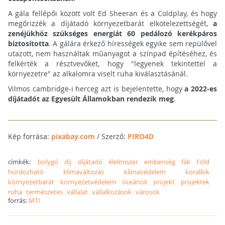
A gála fellépői között volt Ed Sheeran és a Coldplay, és hogy
megőrizzék a díjátadó környezetbarát elkötelezettségét,
a
zenéjükhöz szükséges energiát 60 pedálozó kerékpáros
biztosította
. A gálára érkező hírességek egyike sem repülővel
utazott, nem használtak műanyagot a színpad építéséhez, és
felkérték a résztvevőket, hogy "legyenek tekintettel a
környezetre" az alkalomra viselt ruha kiválasztásánál.
Vilmos cambridge-i herceg azt is bejelentette, hogy
a 2022-es
díjátadót az Egyesült Államokban rendezik meg
.
Kép forrása:
pixabay.com
/ Szerző:
PIRO4D
címkék:
bolygó
díj
díjátadó
élelmiszer
emberiség
fák
Föld
hordozható
klímaváltozás
klímavédelem
korallok
környezetbarát
környezetvédelem
óceánok
projekt
projektek
ruha
természetes
vállalat
vállalkozások
városok
forrás:
MTI