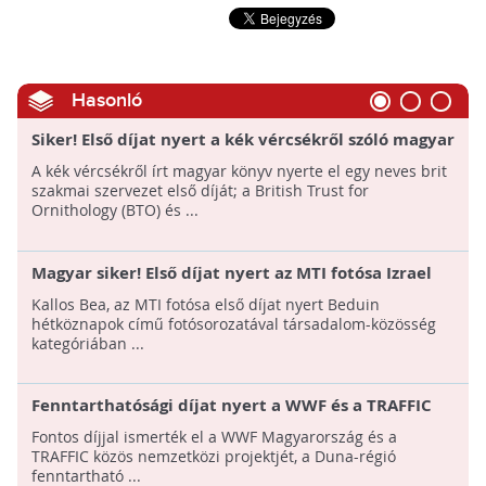
Hasonló
Siker! Első díjat nyert a kék vércsékről szóló magyar
könyv Nagy-Britanniában!
A kék vércsékről írt magyar könyv nyerte el egy neves brit
szakmai szervezet első díját; a British Trust for
Ornithology (BTO) és ...
Magyar siker! Első díjat nyert az MTI fotósa Izrael
legrangosabb fényképészeti versenyén!
Kallos Bea, az MTI fotósa első díjat nyert Beduin
hétköznapok című fotósorozatával társadalom-közösség
kategóriában ...
Fenntarthatósági díjat nyert a WWF és a TRAFFIC
projektje
Fontos díjjal ismerték el a WWF Magyarország és a
TRAFFIC közös nemzetközi projektjét, a Duna-régió
fenntartható ...