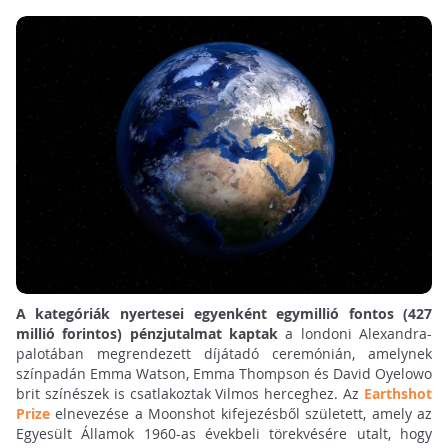
A kategóriák nyertesei egyenként egymillió fontos (427
millió forintos) pénzjutalmat kaptak
a londoni Alexandra-
palotában megrendezett díjátadó ceremónián, amelynek
színpadán Emma Watson, Emma Thompson és David Oyelowo
brit színészek is csatlakoztak Vilmos herceghez. Az
Earthshot
Prize
elnevezése a Moonshot kifejezésből született, amely az
Egyesült Államok 1960-as évekbeli törekvésére utalt, hogy