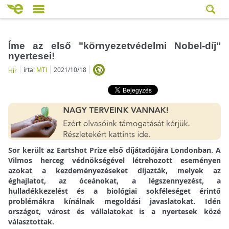
Íme az első "környezetvédelmi Nobel-díj"
nyertesei!
írta:
MTI
2021/10/18
Hír
Sor került az Eartshot Prize első díjátadójára Londonban. A
Vilmos herceg védnökségével létrehozott eseményen
azokat a kezdeményezéseket díjazták, melyek az
éghajlatot, az óceánokat, a légszennyezést, a
hulladékkezelést és a biológiai sokféleséget érintő
problémákra kínálnak megoldási javaslatokat. Idén
országot, várost és vállalatokat is a nyertesek közé
választottak.