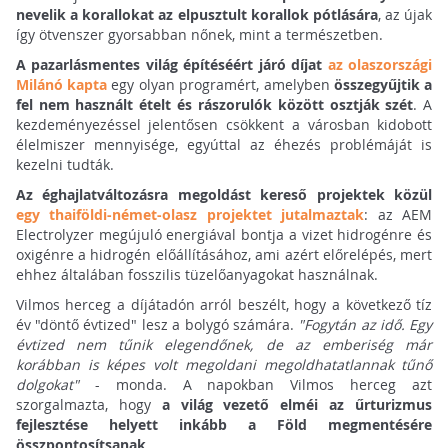
nevelik a korallokat az elpusztult korallok pótlására
, az újak
így ötvenszer gyorsabban nőnek, mint a természetben.
A pazarlásmentes világ építéséért járó díjat
az olaszországi
Milánó kapta
egy olyan programért, amelyben
összegyűjtik a
fel nem használt ételt és rászorulók között osztják szét
. A
kezdeményezéssel jelentősen csökkent a városban kidobott
élelmiszer mennyisége, egyúttal az éhezés problémáját is
kezelni tudták.
Az éghajlatváltozásra megoldást kereső projektek közül
egy thaiföldi-német-olasz projektet jutalmaztak
: az AEM
Electrolyzer megújuló energiával bontja a vizet hidrogénre és
oxigénre a hidrogén előállításához, ami azért előrelépés, mert
ehhez általában fosszilis tüzelőanyagokat használnak.
Vilmos herceg a díjátadón arról beszélt, hogy a következő tíz
év "döntő évtized" lesz a bolygó számára.
"Fogytán az idő. Egy
évtized nem tűnik elegendőnek, de az emberiség már
korábban is képes volt megoldani megoldhatatlannak tűnő
dolgokat"
- monda. A napokban Vilmos herceg azt
szorgalmazta, hogy
a világ vezető elméi az űrturizmus
fejlesztése helyett inkább a Föld megmentésére
összpontosítsanak
.