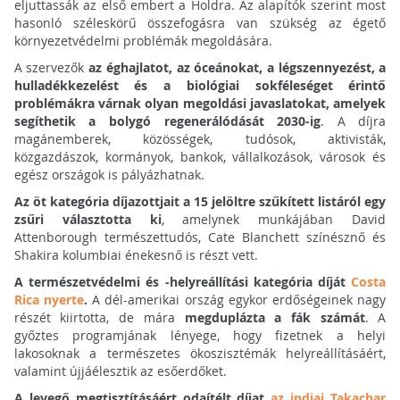
eljuttassák az első embert a Holdra. Az alapítók szerint most
hasonló széleskörű összefogásra van szükség az égető
környezetvédelmi problémák megoldására.
A szervezők
az éghajlatot, az óceánokat, a légszennyezést, a
hulladékkezelést és a biológiai sokféleséget érintő
problémákra várnak olyan megoldási javaslatokat, amelyek
segíthetik a bolygó regenerálódását 2030-ig
. A díjra
magánemberek, közösségek, tudósok, aktivisták,
közgazdászok, kormányok, bankok, vállalkozások, városok és
egész országok is pályázhatnak.
Az öt kategória díjazottjait a 15 jelöltre szűkített listáról egy
zsűri választotta ki
, amelynek munkájában David
Attenborough természettudós, Cate Blanchett színésznő és
Shakira kolumbiai énekesnő is részt vett.
A természetvédelmi és -helyreállítási kategória díját
Costa
Rica nyerte
.
A dél-amerikai ország egykor erdőségeinek nagy
részét kiirtotta, de mára
megduplázta a fák számát
. A
győztes programjának lényege, hogy fizetnek a helyi
lakosoknak a természetes ökoszisztémák helyreállításáért,
valamint újjáélesztik az esőerdőket.
A levegő megtisztításáért odaítélt díjat
az indiai Takachar