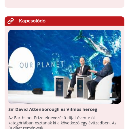
Kapcsolódó
Sir David Attenborough és Vilmos herceg
környezetvédelmi díjat alapított!
Az Earthshot Prize elnevezésű díjat évente öt
kategóriában osztanak ki a következő egy évtizedben. Az
új díjat reményeik ...