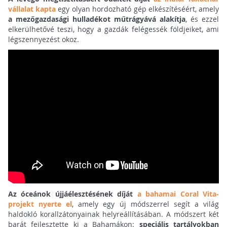
vállalat kapta
egy olyan hordozható gép elkészítéséért, amely
a mezőgazdasági hulladékot műtrágyává alakítja
, és ezzel
elkerülhetővé teszi, hogy a gazdák felégessék földjeiket, ami
légszennyezést okoz.
Az óceánok újjáélesztésének díját
a bahamai Coral Vita-
projekt nyerte el
, amely egy új módszerrel segít a világ
haldokló korallzátonyainak helyreállításában. A módszert két
barát fejlesztette ki a Bahamákon:
speciális tartályokban