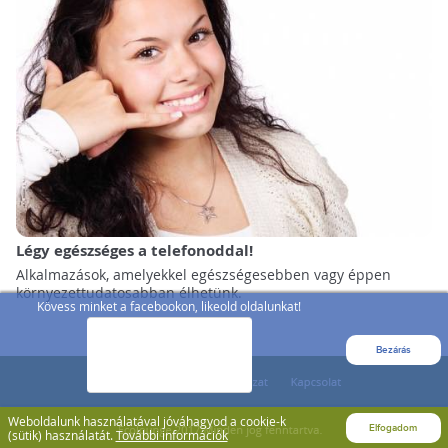
Légy egészséges a telefonoddal!
Alkalmazások, amelyekkel egészségesebben vagy éppen
környezettudatosabban élhetünk.
Kövess minket a facebookon, likeold oldalunkat!
Bezárás
Weboldalunk használatával jóváhagyod a cookie-k
Elfogadom
(sütik) használatát.
További információk