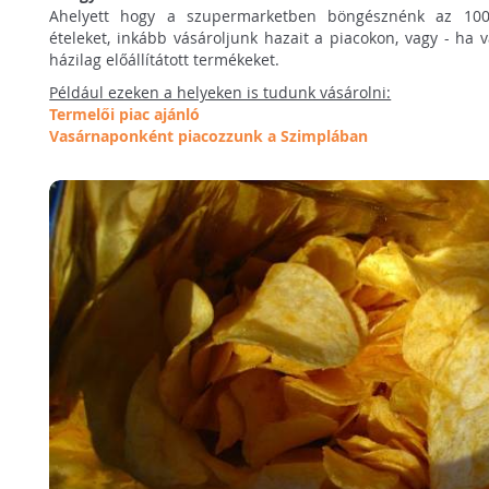
Ahelyett hogy a szupermarketben böngésznénk az 1000 k
ételeket, inkább vásároljunk hazait a piacokon, vagy - ha
házilag előállítátott termékeket.
Például ezeken a helyeken is tudunk vásárolni:
Termelői piac ajánló
Vasárnaponként piacozzunk a Szimplában