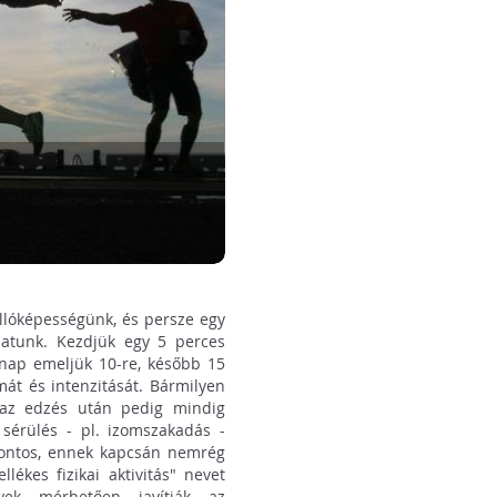
állóképességünk, és persze egy
hatunk. Kezdjük egy 5 perces
 nap emeljük 10-re, később 15
mát és intenzitását. Bármilyen
, az edzés után pedig mindig
a sérülés - pl. izomszakadás -
 fontos, ennek kapcsán nemrég
ékes fizikai aktivitás" nevet
yek mérhetően javítják az