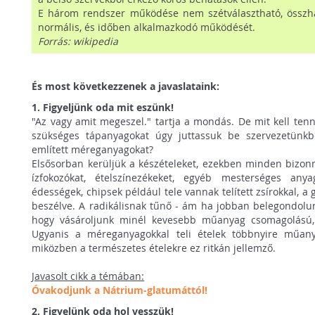
E három rendszer működése nem szétválasztható, összhan
normális, és időben alkalmazkodó működését.
Forrás: wikipedia
És most következzenek a javaslataink:
1. Figyeljünk oda mit eszünk!
"Az vagy amit megeszel." tartja a mondás. De mit kell te
szükséges tápanyagokat úgy juttassuk be szervezetünkb
említett méreganyagokat?
Elsősorban kerüljük a készételeket, ezekben minden bizonny
ízfokozókat, ételszínezékeket, egyéb mesterséges anya
édességek, chipsek például tele vannak telített zsírokkal, a 
beszélve. A radikálisnak tűnő - ám ha jobban belegondolun
hogy vásároljunk minél kevesebb műanyag csomagolású, h
Ugyanis a méreganyagokkal teli ételek többnyire műan
miközben a természetes ételekre ez ritkán jellemző.
Javasolt cikk a témában:
Óvakodjunk a Nátrium-glatumáttól!
2. Figyelünk oda hol vesszük!