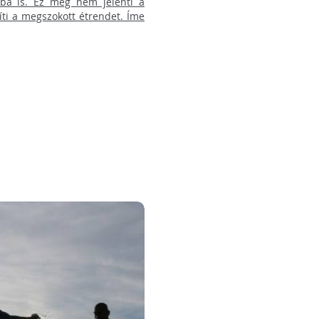
yába is. Ez még nem jelenti a
ti a megszokott étrendet. Íme