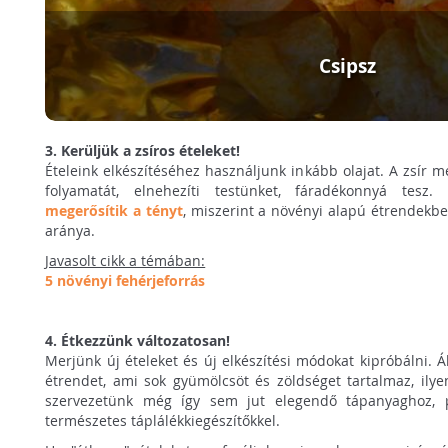
Csipsz
3. Kerüljük a zsíros ételeket!
Ételeink elkészítéséhez használjunk inkább olajat. A zsír 
folyamatát, elnehezíti testünket, fáradékonnyá tesz
megerősítik a tényt
, miszerint a növényi alapú étrendekben
aránya.
Javasolt cikk a témában:
5 növényi fehérjeforrás
4. Étkezzünk változatosan!
Merjünk új ételeket és új elkészítési módokat kipróbálni. Á
étrendet, ami sok gyümölcsöt és zöldséget tartalmaz, ilye
szervezetünk még így sem jut elegendő tápanyaghoz, p
természetes táplálékkiegészítőkkel.