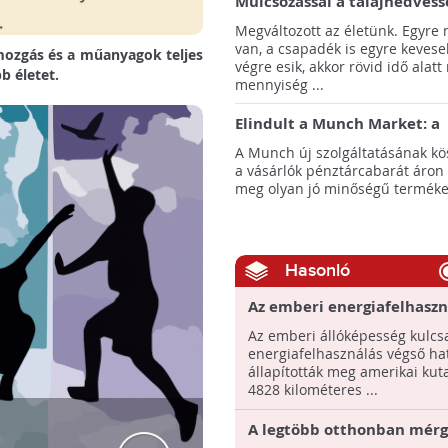
Mulcsozással a talajnedvess
megtartásáért
Megváltozott az életünk. Egyre
van, a csapadék is egyre kevese
mozgás és a műanyagok teljes
végre esik, akkor rövid idő alatt
b életet.
mennyiség ...
Elindult a Munch Market: a
pazarláscsökkentő piactér
A Munch új szolgáltatásának k
a vásárlók pénztárcabarát áron
meg olyan jó minőségű termékeke
Hasonló
Az emberi energiafelhaszn
végső határát derítették f
Az emberi állóképesség kulcsa
energiafelhasználás végső ha
állapították meg amerikai kut
4828 kilométeres ...
A legtöbb otthonban mérg