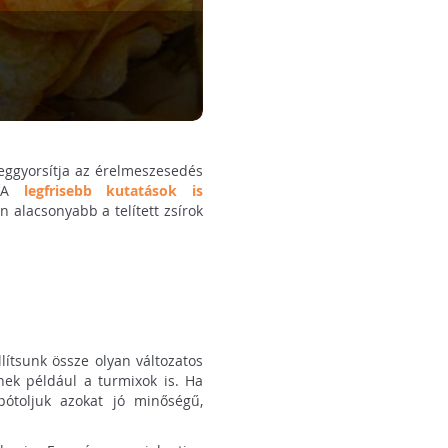
meggyorsítja az érelmeszesedés
. A
legfrisebb kutatások is
 alacsonyabb a telített zsírok
llítsunk össze olyan változatos
nek például a turmixok is. Ha
ótoljuk azokat jó minőségű,