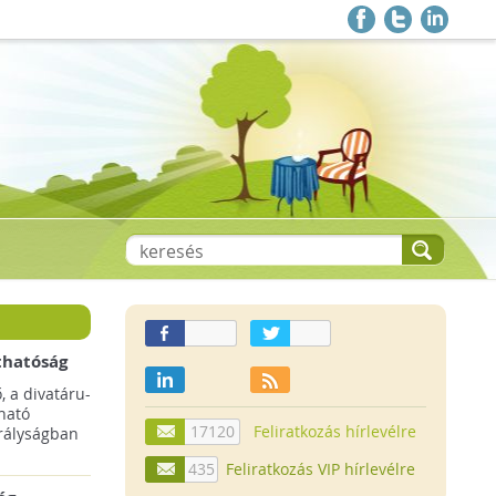
thatóság
pai
, a divatáru-
ltruha
ható
17120
Feliratkozás hírlevélre
rályságban
435
Feliratkozás VIP hírlevélre