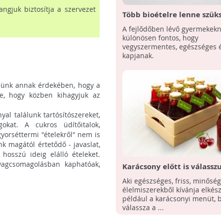
gjuk biztosítja a szervezet
Több bioételre lenne szük
óvodai, iskolai étkeztetés
A fejlődőben lévő gyermekek
különösen fontos, hogy
vegyszermentes, egészséges é
kapjanak.
nnünk annak érdekében, hogy a
e, hogy közben kihagyjuk az
al találunk tartósítószereket,
gokat. A cukros üdítőitalok,
gyorséttermi "ételekről" nem is
k magától értetődő - javaslat,
osszú ideig elálló ételeket.
yagcsomagolásban kaphatóak,
Karácsony előtt is válassz
termelői piacot
Aki egészséges, friss, minősé
élelmiszerekből kívánja elkész
például a karácsonyi menüt, 
válassza a ...