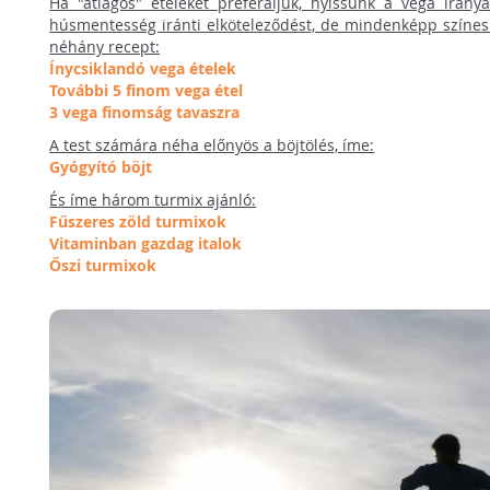
Ha "átlagos" ételeket preferáljuk, nyissunk a vega irán
húsmentesség iránti elköteleződést, de mindenképp színesí
néhány recept:
Ínycsiklandó vega ételek
További 5 finom vega étel
3 vega finomság tavaszra
A test számára néha előnyös a böjtölés, íme:
Gyógyító böjt
És íme három turmix ajánló:
Fűszeres zöld turmixok
Vitaminban gazdag italok
Őszi turmixok