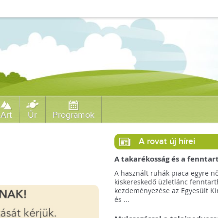
Art
Űr
Programok
A rovat új hírei
A takarékosság és a fenntar
ösztönzésére a Zara 14 euró
A használt ruhák piaca egyre nő
országra terjeszti ki haszná
kiskereskedő üzletlánc fenntart
szolgáltatását!
kezdeményezése az Egyesült Ki
és ...