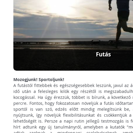
Futás
Mozogjunk! Sportoljunk!
A futástól fittebbek és egészségesebbek leszünk, javul az 
idő után a felesleges kilók egy részétől is megszabadul
kocogással. Ha úgy érezzük, többet is bírunk, a következő
percre. Fontos, hogy fokozatosan növeljük a futás időtarta
sportól is van szó, edzés előtt mindig melegítsünk be
nyújtsunk, így növeljük flexibilitásunkat és csökkentjük 
lehetőségét is. Persze a napi rutin jellegű testmozgás is
hírt adtunk egy új tanulmányról, amelyben a kutatók "mell
adtak azoknak a mindennapi cselekvéseknek, amel