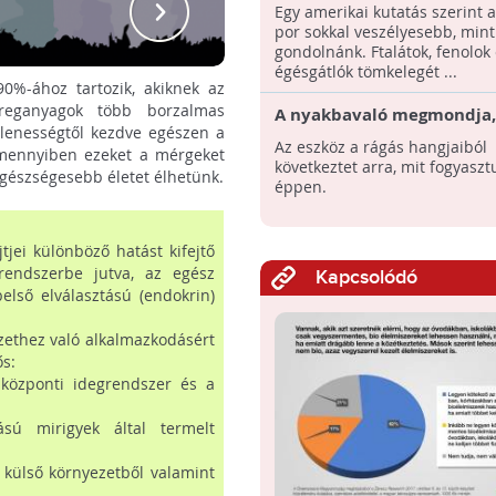
anyagokat rejt a házipor
Egy amerikai kutatás szerint a
por sokkal veszélyesebb, mint
gondolnánk. Ftalátok, fenolok
égésgátlók tömkelegét ...
0%-ához tartozik, akiknek az
éreganyagok több borzalmas
A nyakbavaló megmondja,
llenességtől kezdve egészen a
eszünk
Az eszköz a rágás hangjaiból
 Amennyiben ezeket a mérgeket
következtet arra, mit fogyaszt
egészségesebb életet élhetünk.
éppen.
jei különböző hatást kifejtő
rendszerbe jutva, az egész
Kapcsolódó
első elválasztású (endokrin)
zethez való alkalmazkodásért
ős:
 központi idegrendszer és a
sú mirigyek által termelt
 külső környezetből valamint