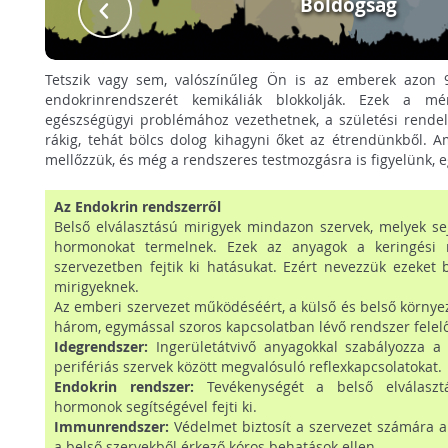
Boldogság
Tetszik vagy sem, valószínűleg Ön is az emberek azon 9
endokrinrendszerét kemikáliák blokkolják. Ezek a m
egészségügyi problémához vezethetnek, a születési rende
rákig, tehát bölcs dolog kihagyni őket az étrendünkből.
mellőzzük, és még a rendszeres testmozgásra is figyelünk, 
Az Endokrin rendszerről
Belső elválasztású mirigyek mindazon szervek, melyek sejt
hormonokat termelnek. Ezek az anyagok a keringési 
szervezetben fejtik ki hatásukat. Ezért nevezzük ezeket b
mirigyeknek.
Az emberi szervezet működéséért, a külső és belső környe
három, egymással szoros kapcsolatban lévő rendszer felel
Idegrendszer:
Ingerületátvivő anyagokkal szabályozza a
perifériás szervek között megvalósuló reflexkapcsolatokat.
Endokrin rendszer:
Tevékenységét a belső elválasztá
hormonok segítségével fejti ki.
Immunrendszer:
Védelmet biztosít a szervezet számára a
a belső szervekből érkező kóros behatások ellen.