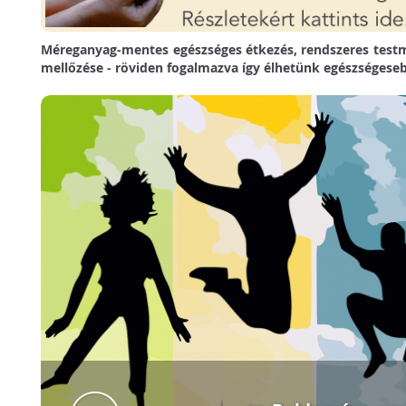
Méreganyag-mentes egészséges étkezés, rendszeres test
mellőzése - röviden fogalmazva így élhetünk egészségeseb