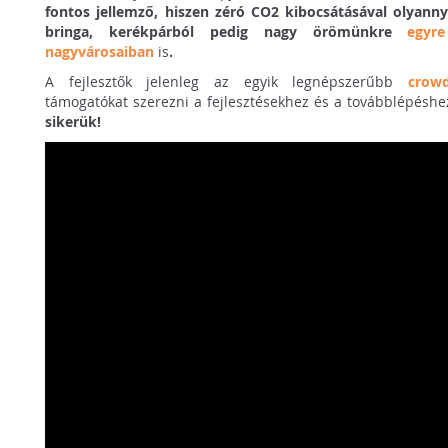
fontos jellemző, hiszen zéró CO2 kibocsátásával olyanny
bringa, kerékpárból pedig nagy örömünkre
egyr
nagyvárosaiban
is
.
A fejlesztők jelenleg az egyik legnépszerűbb
crow
támogatókat szerezni a fejlesztésekhez és a továbblépéshe
sikerük!