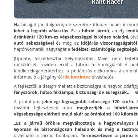
Raht Racer
Ha bicajjal jár dolgozni, de szeretne időben odaérni mun
lehet a legjobb választás.
Ez a
hibrid jármű
, amely
lendk
óránkénti 120 km-es végsebességgel is képes haladni
, ötv
autó sebességével
és még az
időjárás viszontagságaitó
hajtónyomaték nagyságát a
fedélzeti számítógép segítségé
(Update, főszerkesztői helyreigazítás: Mivel nem fejt
működését, röviden erről a hibrid technológiáról: A ped
lendkerék-generátorhoz, a pedálozás elektromos árammal t
információ a járgányról
ide kattintva
olvasható).
A fejlesztők a design mellett a biztonságra is nagyon odafig
fényszórók, hátsó féklámpa, biztonsági öv és légzsák...
- a
A prototípus
jelenlegi legnagyobb sebessége 120 km/h.
A
további fejlesztések után
megkezdjék a hibrid-járm
végsebessége
elérheti majd akár az óránkénti 160 kilomét
„Ez a jármű örökre megváltoztatja a hagyományos k
Gyorsan és biztonságosan haladunk és még a testm
olvasható a jármű honlapján.
Természetesen a jármű k