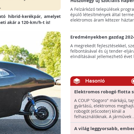
Huszonegy új szociális nap
hátrányos helyzetű kistele
A Felzárkózó települések progr
külterületén!
épülő létesítmények által terme
tó hibrid-kerékpár, amelyet
elektromos áram kétezer háztart
eti akár a 120-km/h-t is!
Eredményekben gazdag 2024
az amerikai tengeri szélene
A megrekedt fejlesztésekkel, sz
felbontásával és új tender-eljár
elindításával jellemezhető évet 
Hasonló
Elektromos robogó flotta s
Berlinben, egy újabb közös
A COUP "Gogoro" márkájú, taj
robogómegosztó szolgáltat
gyártású, elektromos meghaj
keretében
robogót (eScooter) kínál a
felhasználóknak. A járművek ..
A világ leggyorsabb, ember