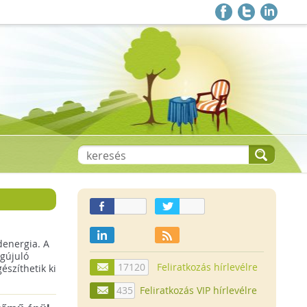
denergia. A
gújuló
17120
Feliratkozás hírlevélre
szíthetik ki
435
Feliratkozás VIP hírlevélre