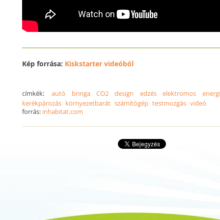
Kép forrása:
Kiskstarter videóból
címkék:
autó
bringa
CO2
design
edzés
elektromos
energ
kerékpározás
környezetbarát
számítógép
testmozgás
videó
forrás:
inhabitat.com