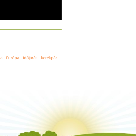
ia
Európa
időjárás
kerékpár