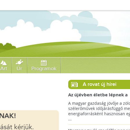
Art
Űr
Programok
A rovat új hírei
Az újévben életbe lépnek a
szélerőművek telepítését
A magyar gazdaság jövője a zöl
megkönnyítő rendelkezések
szélerőművek időjárásfüggő me
energiaforrásként hasznosan egé
...