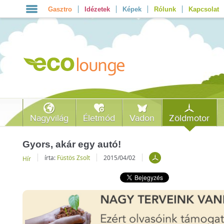
Gasztro
Idézetek
Képek
Rólunk
Kapcsolat
Nagyvilág
Életmód
Vadon
Zöldmotor
Gyors, akár egy autó!
írta:
Füstös Zsolt
2015/04/02
Hír