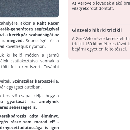
hajtott járműve
Az AeroVelo lövedék alakú bri
világrekordot döntött.
kahelyére, akkor a
Raht Racer
erék-generátora segítségével
GinzVelo hibrid tricikli
özi a
kerékpár szabadságát az
A GinzVelo névre keresztelt hi
l is megvéd.
Sebességét és a
tricikli 160 kilométeres távot 
vel
követhetjük nyomon.
bejárni egyetlen feltöltéssel.
ettük ki kellő módon a jármű
álok csatlakoztatva vannak a
ölti fel a rendszert. További
yeltek.
Szénszálas karosszéria,
kár egy igazi autóban.
 tervező csapat célja, hogy a
ű gyártását is, amelynek
eres sebességet is.
erékpározás adta élményt.
ozgás része sem marad el”
-
örnyezettudatossága is igen