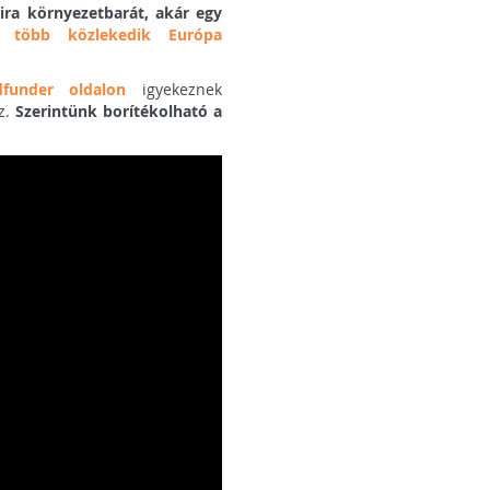
ira környezetbarát, akár egy
e több közlekedik Európa
dfunder oldalon
igyekeznek
z.
Szerintünk borítékolható a