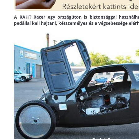
A RAHT Racer egy országúton is biztonsággal használha
pedállal kell hajtani, kétszemélyes és a végsebessége elérh