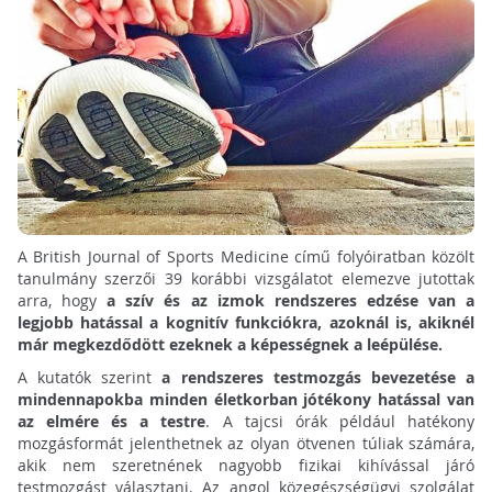
A British Journal of Sports Medicine című folyóiratban közölt
tanulmány szerzői 39 korábbi vizsgálatot elemezve jutottak
arra, hogy
a szív és az izmok rendszeres edzése van a
legjobb hatással a kognitív funkciókra, azoknál is, akiknél
már megkezdődött ezeknek a képességnek a leépülése.
A kutatók szerint
a rendszeres testmozgás bevezetése a
mindennapokba minden életkorban jótékony hatással van
az elmére és a testre
. A tajcsi órák például hatékony
mozgásformát jelenthetnek az olyan ötvenen túliak számára,
akik nem szeretnének nagyobb fizikai kihívással járó
testmozgást választani. Az angol közegészségügyi szolgálat