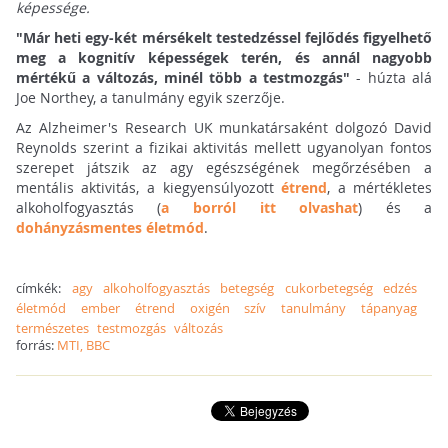
képessége.
"Már heti egy-két mérsékelt testedzéssel fejlődés figyelhető
meg a kognitív képességek terén, és annál nagyobb
mértékű a változás, minél több a testmozgás"
- húzta alá
Joe Northey, a tanulmány egyik szerzője.
Az Alzheimer's Research UK munkatársaként dolgozó David
Reynolds szerint a fizikai aktivitás mellett ugyanolyan fontos
szerepet játszik az agy egészségének megőrzésében a
mentális aktivitás, a kiegyensúlyozott
étrend
, a mértékletes
alkoholfogyasztás (
a borról itt olvashat
) és a
dohányzásmentes életmód
.
címkék:
agy
alkoholfogyasztás
betegség
cukorbetegség
edzés
életmód
ember
étrend
oxigén
szív
tanulmány
tápanyag
természetes
testmozgás
változás
forrás:
MTI, BBC