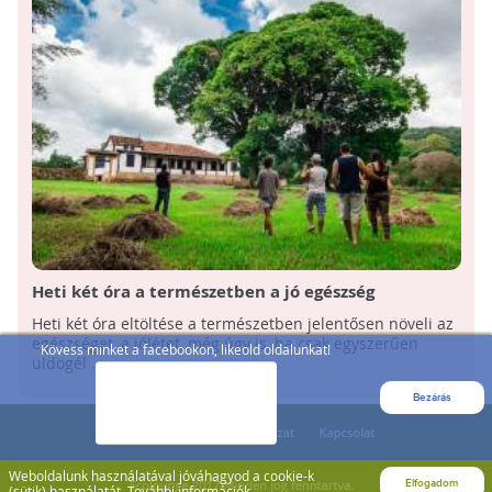
Heti két óra a természetben a jó egészség
elengedhetetlen feltétele
Heti két óra eltöltése a természetben jelentősen növeli az
egészséget, a jólétet, még úgy is, ha csak egyszerűen
Kövess minket a facebookon, likeold oldalunkat!
üldögél ...
Bezárás
Weboldalunk használatával jóváhagyod a cookie-k
Elfogadom
(sütik) használatát.
További információk