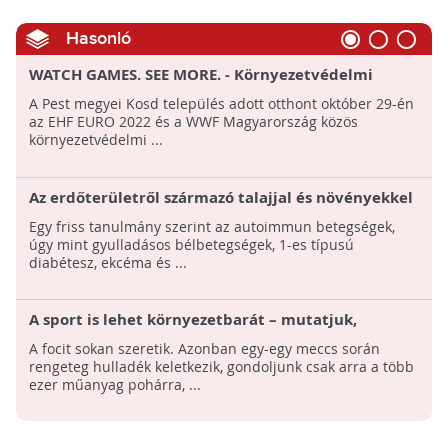
Hasonló
WATCH GAMES. SEE MORE. - Környezetvédelmi
kezdeményezések a kézilabda Európa-bajnokságon
A Pest megyei Kosd település adott otthont október 29-én
az EHF EURO 2022 és a WWF Magyarország közös
környezetvédelmi ...
Az erdőterületről származó talajjal és növényekkel
borított játszótér erősíti a gyerekek
Egy friss tanulmány szerint az autoimmun betegségek,
immunrendszerét
úgy mint gyulladásos bélbetegségek, 1-es típusú
diabétesz, ekcéma és ...
A sport is lehet környezetbarát – mutatjuk,
hogyan!
A focit sokan szeretik. Azonban egy-egy meccs során
rengeteg hulladék keletkezik, gondoljunk csak arra a több
ezer műanyag pohárra, ...