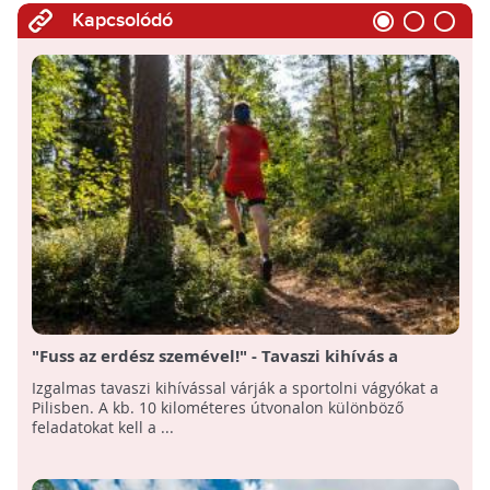
Kapcsolódó
"Fuss az erdész szemével!" - Tavaszi kihívás a
Pilisben
Izgalmas tavaszi kihívással várják a sportolni vágyókat a
Pilisben. A kb. 10 kilométeres útvonalon különböző
feladatokat kell a ...