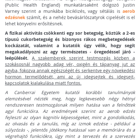
(Public Health England) munkatársaként dolgozó Justin
Varney szerint a munkába biciklizés, vagy sétálás is
aerob
edzésnek
számít, és a nehéz bevásárlószatyrok cipelését is el
lehet könyvelni erősítésnek.
A fizikai aktivitás csökkenti egy sor betegség, köztük a 2-es
típusú cukorbetegség és bizonyos rákos megbetegedések
kockázatát, valamint a kutatók úgy vélik, hogy segít
megakadályozni az agy természetes - öregedéssel járó -
leépülését.
A szakemberek szerint testmozgás közben a
szokásosnál nagyobb adag vér, oxigén és tápanyag jut az
agyba, fokozva annak egészségét és serkentve egy növekedési
hormon termelődését, ami az új idegsejtek és idegsejt-
kapcsolatok kialakulása miatt fontos.
A Canberrai Egyetem kutatói korábbi tanulmányok
elemzésével nézték meg, hogy legkevesebb négy hétnyi
rendszeresen testmozgásnak milyen hatása van a felnőttek
agyi funkcióira. Az eredmények szerint az aerob edzés
fejleszti az olyan kognitív képességeket, mint a gondolkodás,
az olvasás és a tanulás, míg az izmok edzése - például a
súlyzózás -, jelentős jótékony hatással van a memóriára és a
végrehajtó funkciókra, úgy mint a tervezés és a szervezés