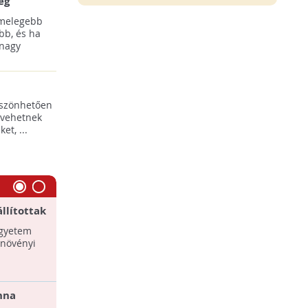
ég
 melegebb
bb, és ha
 nagy
öszönhetően
 vehetnek
t, ...
llítottak
Ínycsiklandó vega ételek
m diákjai
egyetem
Két egészséges vega étel, amelyek
 növényi
könnyedén, csupán fél óra alatt
elkészíthetőek.
nna
3 könnyű vega finomság