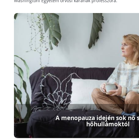
Washingtoni Egyetem orvosi karának professzora.
A menopauza idején sok nő 
hőhullámoktól