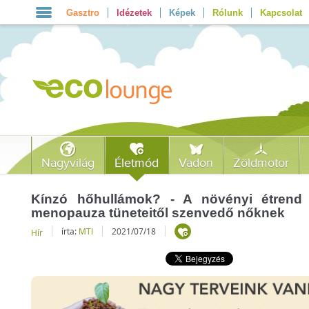
Gasztro
Idézetek
Képek
Rólunk
Kapcsolat
Nagyvilág
Életmód
Vadon
Zöldmotor
Kínzó hőhullámok? - A növényi étrend
menopauza tüneteitől szenvedő nőknek
írta:
MTI
2021/07/18
Hír