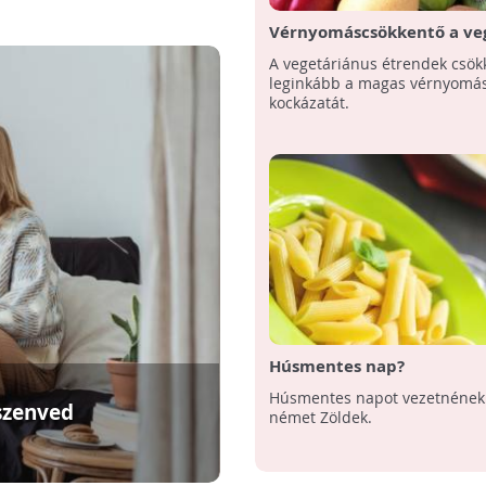
Vérnyomáscsökkentő a ve
étrend
A vegetáriánus étrendek csök
leginkább a magas vérnyomá
kockázatát.
Húsmentes nap?
Húsmentes napot vezetnének
szenved
német Zöldek.