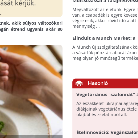
Mulcsozással a talajnedvess
megtartásáért
Megváltozott az életünk. Egyre
van, a csapadék is egyre kevese
végre esik, akkor rövid idő alatt
ek, akik súlyos változókori
mennyiség ...
egán étrend ugyanis akár 80
Elindult a Munch Market: a
pazarláscsökkentő piactér
A Munch új szolgáltatásának k
a vásárlók pénztárcabarát áron
meg olyan jó minőségű termékeke
Hasonló
Vegetáriánus "szalonnát" á
elő egy ukrán agráregyete
Az északkelet-ukrajnai agrár
diákjainak vegetáriánus étele
olajból és zselatinból áll.
Ételinnováció: Vegánszalo