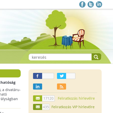
thatóság
pai
, a divatáru-
ltruha
ható
17120
Feliratkozás hírlevélre
rályságban
435
Feliratkozás VIP hírlevélre