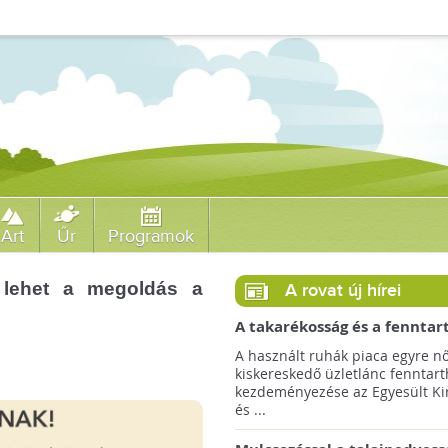
Art
Űr
Programok
 lehet a megoldás a
A rovat új hírei
A takarékosság és a fenntar
ösztönzésére a Zara 14 euró
A használt ruhák piaca egyre nő
országra terjeszti ki haszná
kiskereskedő üzletlánc fenntart
szolgáltatását!
kezdeményezése az Egyesült Ki
és ...