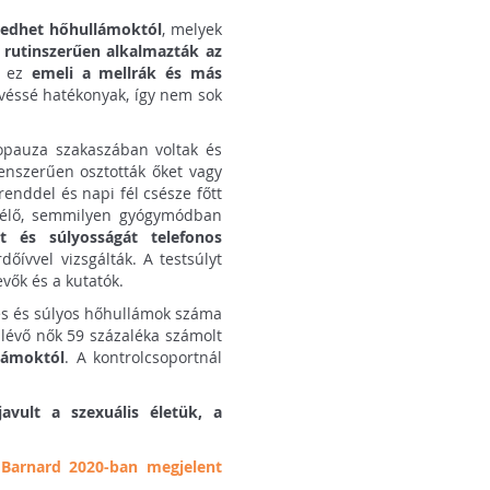
vedhet hőhullámoktól
, melyek
r
rutinszerűen alkalmazták az
y ez
emeli a mellrák és más
kevéssé hatékonyak, így nem sok
nopauza szakaszában voltak és
lenszerűen osztották őket vagy
enddel és napi fél csésze főtt
n élő, semmilyen gyógymódban
t és súlyosságát telefonos
dőívvel vizsgálták. A testsúlyt
vők és a kutatók.
es és súlyos hőhullámok száma
 lévő nők 59 százaléka számolt
lámoktól
. A kontrolcsoportnál
javult a szexuális életük, a
k
Barnard 2020-ban megjelent