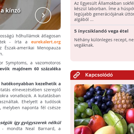
Az Egyesült Államokban sokfél
készül laborban. Íme a húspó
 a kínzó
A menopauz
legújabb generációjának úttör
h
algából ...
5 ínycsiklandó vega étel
lyosságú hőhullámok átlagosan
Néhány különleges recept, n
ntek - írta a
eurekalert.org
vegáknak.
az Észak-amerikai Menopauza
n.
tor Symptoms, a vazomotoros
vevők majdnem 60 százaléka
Kapcsolódó
l hatékonyabban kezelhetik a
utatás elnevezésében szereplő
okra vonatkozik. A kutatásban
sználtak. Ehelyett a tudósok
, melyben naponta fél csésze
ségük így gyógyszerek nélkül
- mondta Neal Barnard, a