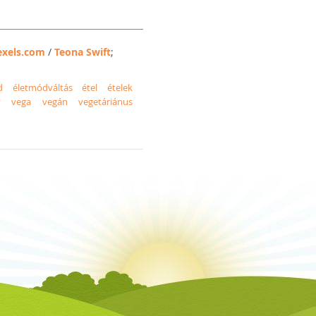
exels.com
/
Teona Swift
;
d
életmódváltás
étel
ételek
y
vega
vegán
vegetáriánus