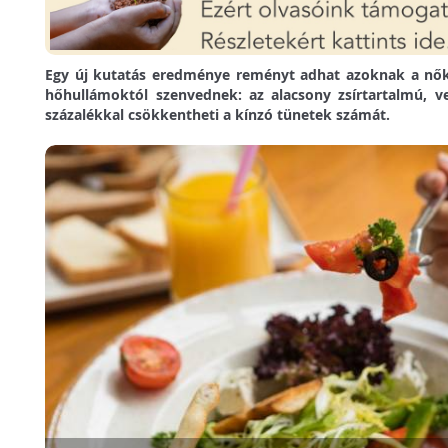
Egy új kutatás eredménye reményt adhat azoknak a nőkn
hőhullámoktól szenvednek: az alacsony zsírtartalmú, v
százalékkal csökkentheti a kínzó tünetek számát.