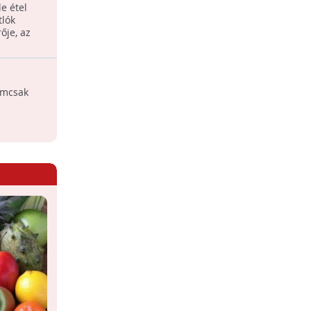
e étel
Meleg napokon jól esnek a könnyebb
tlók
ételek, zöldséges finomságok.
a idején sok nő szenved
ője, az
őhullámoktól
emcsak