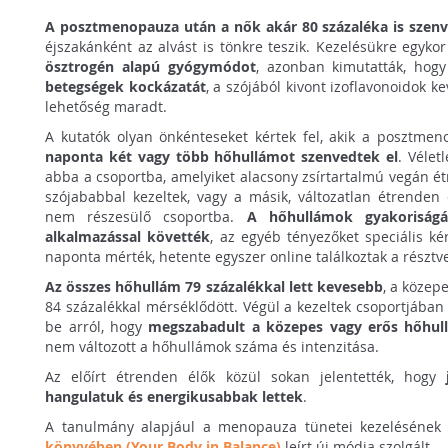
A posztmenopauza után a nők akár 80 százaléka is szen
éjszakánként az alvást is tönkre teszik. Kezelésükre egyko
ösztrogén alapú gyógymódot
, azonban kimutatták, hog
betegségek kockázatát
, a szójából kivont izoflavonoidok 
lehetőség maradt.
A kutatók olyan önkénteseket kértek fel, akik a posztme
naponta két vagy több hőhullámot szenvedtek el
. Vélet
abba a csoportba, amelyiket alacsony zsírtartalmú vegán étr
szójababbal kezeltek, vagy a másik, változatlan étrende
nem részesülő csoportba.
A hőhullámok gyakoriságá
alkalmazással követték
, az egyéb tényezőket speciális kér
naponta mérték, hetente egyszer online találkoztak a résztve
Az összes hőhullám 79 százalékkal lett kevesebb
, a közep
84 százalékkal mérséklődött. Végül a kezeltek csoportjában
be arról, hogy
megszabadult a közepes vagy erős hőhul
nem változott a hőhullámok száma és intenzitása.
Az előírt étrenden élők közül sokan jelentették, hogy
hangulatuk és energikusabbak lettek
.
A tanulmány alapjául a menopauza tünetei kezeléséne
könyvében (Your Body in Balance)
leírt új módja szolgált.