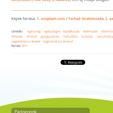
Képek forrása: 1.
unsplash.com
/
Farhad Ibrahimzade
; 2.
p
címkék:
egészség
egészséges táplálkozás
élelmiszer
életmó
étkezés
étrend
gyógyszerek
hőhullám
kutatás
tanulmán
vegetáriánus ételek
vegetáriánus étrend
forrás:
MTI
Partnereink