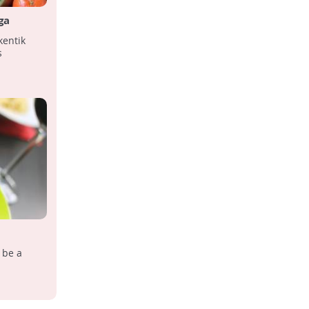
ga
kentik
s
 be a