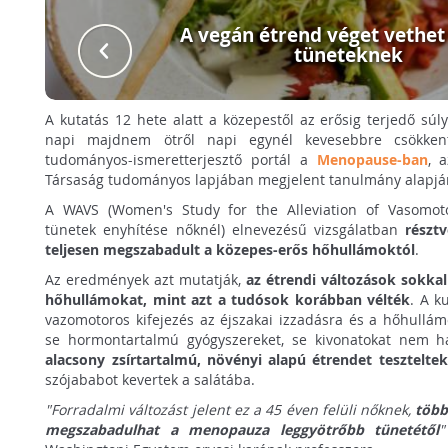
A vegán étrend véget vethet
tüneteknek
A kutatás 12 hete alatt a közepestől az erősig terjedő sú
napi majdnem ötről napi egynél kevesebbre csökke
tudományos-ismeretterjesztő portál a
Menopause-ban
, 
Társaság tudományos lapjában megjelent tanulmány alapjá
A WAVS (Women's Study for the Alleviation of Vasomo
tünetek enyhítése nőknél) elnevezésű vizsgálatban
részt
teljesen megszabadult a közepes-erős hőhullámoktól
.
Az eredmények azt mutatják,
az étrendi változások sokka
hőhullámokat, mint azt a tudósok korábban vélték
. A k
vazomotoros kifejezés az éjszakai izzadásra és a hőhullám
se hormontartalmú gyógyszereket, se kivonatokat nem ha
alacsony zsírtartalmú, növényi alapú étrendet teszteltek
szójababot kevertek a salátába.
"Forradalmi változást jelent ez a 45 éven felüli nőknek,
több
megszabadulhat a menopauza leggyötrőbb tünetétől
"