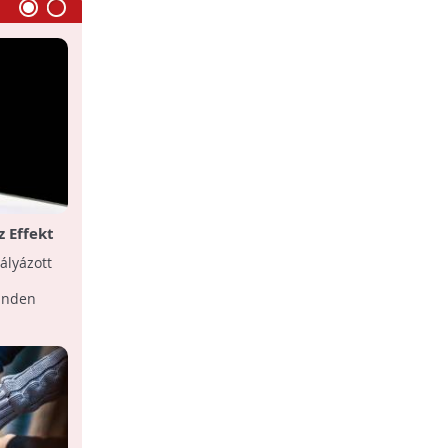
z Effekteam konferenciáján
z Effekt
Szavazz az év közösségi projektjére!
ött
ályázott
Az Effekteam közösségi befektetések
díjáért induló vállalatok pályázataira
minden
most a nagyközönség is szavazathat.