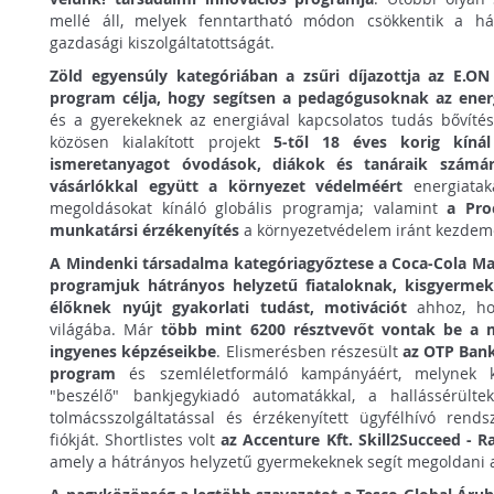
mellé áll, melyek fenntartható módon csökkentik a há
gazdasági kiszolgáltatottságát.
Zöld egyensúly kategóriában a zsűri díjazottja az E.ON
program célja, hogy segítsen a pedagógusoknak az ener
és a gyerekeknek az energiával kapcsolatos tudás bővíté
közösen kialakított projekt
5-től 18 éves korig kínál
ismeretanyagot óvodások, diákok és tanáraik számá
vásárlókkal együtt a környezet védelméért
energiatak
megoldásokat kínáló globális programja; valamint
a Pro
munkatársi érzékenyítés
a környezetvédelem iránt kezdem
A Mindenki társadalma kategóriagyőztese a Coca-Cola Mag
programjuk hátrányos helyzetű fiataloknak, kisgyermek
élőknek nyújt gyakorlati tudást, motivációt
ahhoz, hog
világába. Már
több mint 6200 résztvevőt vontak be a 
ingyenes képzéseikbe
. Elismerésben részesült
az OTP Bank
program
és szemléletformáló kampányáért, melynek 
"beszélő" bankjegykiadó automatákkal, a hallássérülte
tolmácsszolgáltatással és érzékenyített ügyfélhívó rends
fiókját. Shortlistes volt
az Accenture Kft. Skill2Succeed - R
amely a hátrányos helyzetű gyermekeknek segít megoldani a