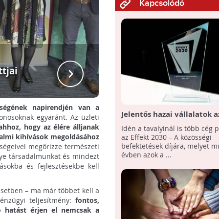
Kapcsolódó
ttjai
Beszélgetés a
őségének napirendjén van a
Jelentős hazai vállalatok a
donosoknak egyaránt. Az üzleti
2030 díj idei nyertesei köz
hhoz, hogy az élére álljanak
Idén a tavalyinál is több cég p
dalmi kihívások megoldásához
az Effekt 2030 – A közösségi
befektetések díjára, melyet 
ységeivel megőrizze természeti
évben azok a ...
gye társadalmunkat és mindezt
ásokba és fejlesztésekbe kell
 esetben – ma már többet kell a
énzügyi teljesítmény:
fontos,
ó hatást érjen el nemcsak a