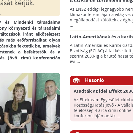
A COP28-on történelmi meg
született! - Összefoglaló az 
Az ENSZ eddigi legnagyobb nem
klímacsúcsáról
klímakonferenciáján a világ veze
megállapodást kötöttek az éghaj
ly és Mindenki társadalma
...
ony környezeti és társadalmi
áltozások iránt elkötelezett
Latin-Amerikának és a karib
és más erőforrásaikat olyan
térségnek növelniük kell ki
A Latin-Amerikai és Karibi Gazd
zásokba fektetik be, amelyek
az éghajlatvédelmi célok el
Bizottság (ECLAC) által készített
remtenek a befektetők és a
szerint 2030-ig a bruttó hazai 
ás. Jövő. című konferencián
évi ...
Hasonló
Átadták az idei Effekt 203
Az Effekteam Egyesület októbe
Közösség.Hatás.Jövő - A vállala
felelősség 4 arca című online
konferenciáján adták ...