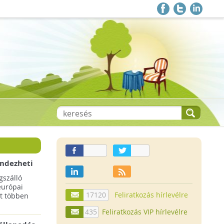
endezheti
t
szálló
európai
17120
Feliratkozás hírlevélre
t többen
435
Feliratkozás VIP hírlevélre