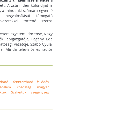
ázak Zrt., Élelmiszermentés a
ett. A zsűri idén különdíjat is
, a mindenki számára egyenlő
t megvalósítását támogató
vezetekkel történő szoros
Egyetem egyetemi docense, Nagy
ék lapigazgatója, Pogány Éda
hatósági vezetője, Szabó Gyula,
r Alinda televíziós és rádiós
rtható
fenntartható fejlődés
védelem
közösség
magyar
ktek
Szakértők
szegénység