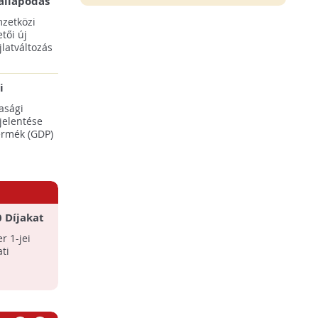
állapodás
ENSZ 28.
zetközi
tői új
latváltozás
i
adásaikat
asági
éréséhez
 jelentése
termék (GDP)
0 Díjakat
r 1-jei
ti