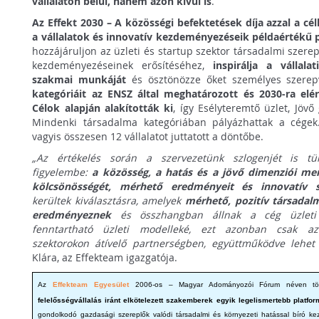
vállalaton belül, hanem azon kívül is
.
Az Effekt 2030 – A közösségi befektetések díja azzal a cél
a vállalatok és innovatív kezdeményezéseik példaértékű 
hozzájáruljon az üzleti és startup szektor társadalmi szere
kezdeményezéseinek erősítéséhez,
inspirálja a vállal
szakmai munkáját
és ösztönözze őket személyes szerep
kategóriáit az ENSZ által meghatározott és 2030-ra elé
Célok alapján alakították ki
, így Esélyteremtő üzlet, Jöv
Mindenki társadalma kategóriában pályázhattak a cégek.
vagyis összesen 12 vállalatot juttatott a döntőbe.
„Az értékelés során a szervezetünk szlogenjét is tü
figyelembe:
a közösség, a hatás és a jövő dimenziói me
kölcsönösségét, mérhető eredményeit és innovatív s
kerültek kiválasztásra, amelyek
mérhető, pozitív társadal
eredményeznek
és összhangban állnak a cég üzleti 
fenntartható üzleti modelleké, ezt azonban csak az 
szektorokon átívelő partnerségben, együttműködve lehet 
Klára, az Effekteam igazgatója.
Az
Effekteam Egyesület
2006-os – Magyar Adományozói Fórum néven tör
felelősségvállalás iránt elkötelezett szakemberek egyik legelismertebb platfor
gondolkodó gazdasági szereplők valódi társadalmi és környezeti hatással bíró ke