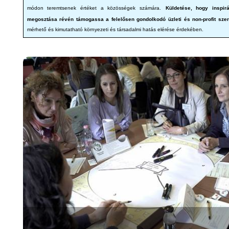
módon teremtsenek értéket a közösségek számára.
Küldetése, hogy inspir
megosztása révén támogassa a felelősen gondolkodó üzleti és non-profit szer
mérhető és kimutatható környezeti és társadalmi hatás elérése érdekében.