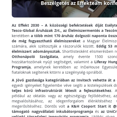
Beszélgetés az Effekteam konf
Az Effekt 2030 – A közösségi befektetések díját Esély
Tesco-Global Áruházak Zrt., az Élelmiszermentés a Tescó
keretében
a több mint 170 áruház dolgozói naponta össz
de még fogyasztható élelmiszereket
a Magyar Élelmisze
számára, akik szétosztják a rászorulók között.
Eddig 53 m
élelmiszert adományoztak.
Shortlistesként elismerésben r
Otthonápoló Szolgálata
, amely évente 1500 szond
hozzátartozóinak nyújt segítséget, valamint a
Liferay Hun
Programja
, amelynek keretében az InDaHouse Egyesüle
fiataloknak segítenek kitörni a szegénység-spirálból.
A Jövő gazdasága kategóriában az Invitech vehette át a d
egyedi igényeket figyelembe véve segíti a kistelepülések di
teljes körű infrastruktúrát létesít a fejlesztésekhez
. 
például az oktatás vagy az egészségügy fejlődéséhez, a
megvalósításához, az idegenforgalom élénkítéséhez 
megerősítéséhez. Döntős volt
a K&H Csoport Start it @
támogató nagyvállalati inkubátorprogramja
és
az UniCr
velünk! társadalmi innovációs programja
. Utóbbi olyan