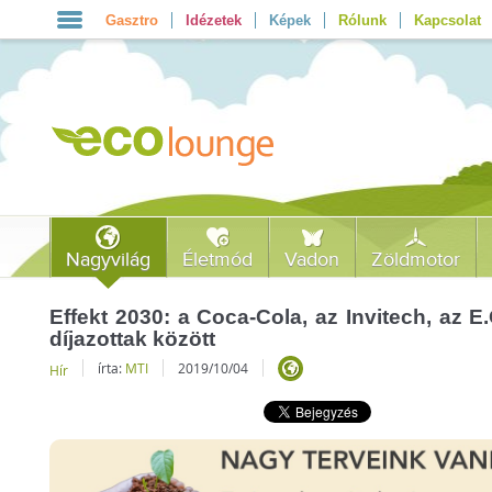
Gasztro
Idézetek
Képek
Rólunk
Kapcsolat
Nagyvilág
Életmód
Vadon
Zöldmotor
Effekt 2030: a Coca-Cola, az Invitech, az E
díjazottak között
írta:
MTI
2019/10/04
Hír