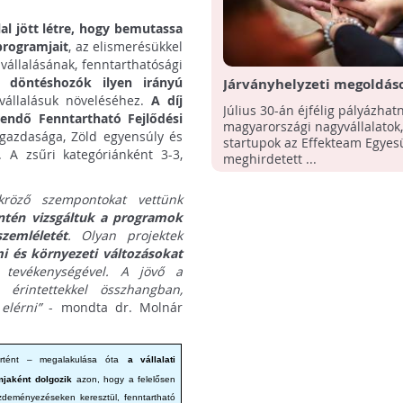
lal jött létre, hogy bemutassa
programjait
, az elismerésükkel
pvállalásának, fenntarthatósági
ati döntéshozók ilyen irányú
Járványhelyzeti megoldáso
vállalásuk növeléséhez.
A díj
pályázhatnak idén a vállal
Július 30-án éjfélig pályázhat
rendő Fenntartható Fejlődési
Effekt 2030 Díjra
magyarországi nagyvállalatok,
ő gazdasága, Zöld egyensúly és
startupok az Effekteam Egyesü
 A zsűri kategóriánként 3-3,
meghirdetett ...
kröző szempontokat vettünk
ntén vizsgáltuk a programok
zemléletét
. Olyan projektek
mi és környezeti változásokat
tevékenységével. A jövő a
érintettekkel összhangban,
elérni”
- mondta dr. Molnár
tént – megalakulása óta
a vállalati
mjaként dolgozik
azon, hogy a felelősen
zdeményezéseken keresztül, fenntartható