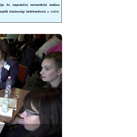
álja és naprakész nemzetközi tudása
eplők közösségi befektetéseit
a valódi,