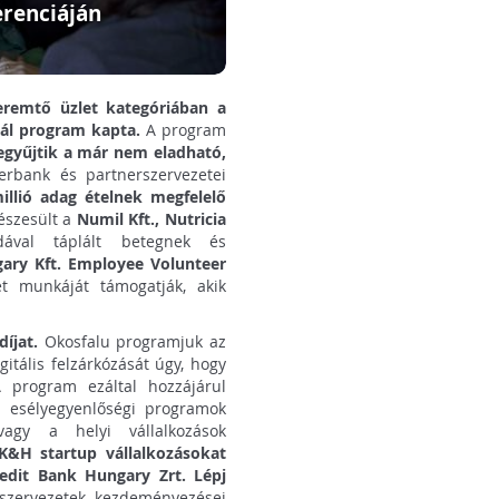
erenciáján
teremtő üzlet kategóriában a
nál program kapta.
A program
egyűjtik a már nem eladható,
rbank és partnerszervezetei
illió adag ételnek megfelelő
észesült a
Numil Kft., Nutricia
ával táplált betegnek és
gary Kft. Employee Volunteer
t munkáját támogatják, akik
íjat.
Okosfalu programjuk az
gitális felzárkózását úgy, hogy
A program ezáltal hozzájárul
z esélyegyenlőségi programok
vagy a helyi vállalkozások
K&H startup vállalkozásokat
edit Bank Hungary Zrt. Lépj
 szervezetek kezdeményezései