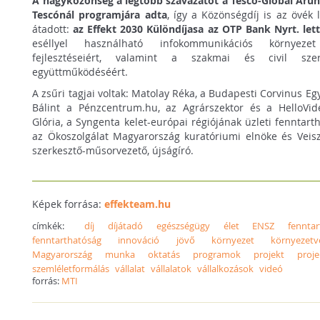
A nagyközönség a legtöbb szavazatot a Tesco-Global Áruh
Tescónál programjára adta
, így a Közönségdíj is az övék l
átadott:
az Effekt 2030 Különdíjasa az OTP Bank Nyrt. lett
eséllyel használható infokommunikációs környeze
fejlesztéseiért, valamint a szakmai és civil szer
együttműködéséért.
A zsűri tagjai voltak: Matolay Réka, a Budapesti Corvinus 
Bálint a Pénzcentrum.hu, az Agrárszektor és a HelloVid
Glória, a Syngenta kelet-európai régiójának üzleti fenntart
az Ökoszolgálat Magyarország kuratóriumi elnöke és Veisze
szerkesztő-műsorvezető, újságíró.
Képek forrása:
effekteam.hu
címkék:
díj
díjátadó
egészségügy
élet
ENSZ
fennta
fenntarthatóság
innováció
jövő
környezet
környezet
Magyarország
munka
oktatás
programok
projekt
proje
szemléletformálás
vállalat
vállalatok
vállalkozások
videó
forrás:
MTI