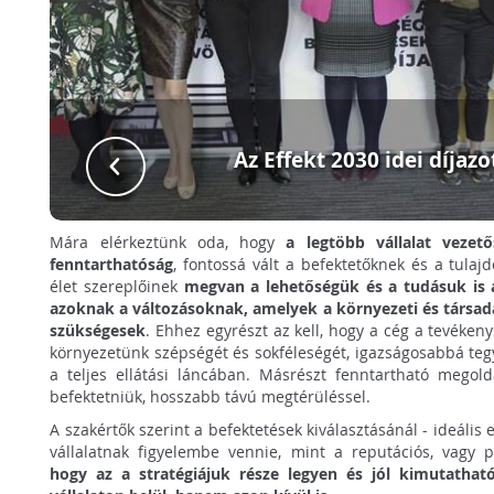
Az Effekt 2030 idei díjazo
Mára elérkeztünk oda, hogy
a legtöbb vállalat vezet
fenntarthatóság
, fontossá vált a befektetőknek és a tulaj
élet szereplőinek
megvan a lehetőségük és a tudásuk is a
azoknak a változásoknak, amelyek a környezeti és társa
szükségesek
. Ehhez egyrészt az kell, hogy a cég a tevéken
környezetünk szépségét és sokféleségét, igazságosabbá te
a teljes ellátási láncában. Másrészt fenntartható megold
befektetniük, hosszabb távú megtérüléssel.
A szakértők szerint a befektetések kiválasztásánál - ideális
vállalatnak figyelembe vennie, mint a reputációs, vagy p
hogy az a stratégiájuk része legyen és jól kimutathat