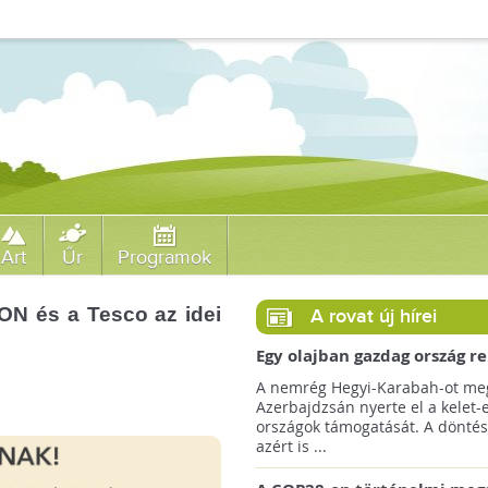
Art
Űr
Programok
.ON és a Tesco az idei
A rovat új hírei
Egy olajban gazdag ország r
jövőre a COP29 klímacsúcso
A nemrég Hegyi-Karabah-ot meg
Azerbajdzsán nyerte el a kelet-
országok támogatását. A döntés
azért is ...