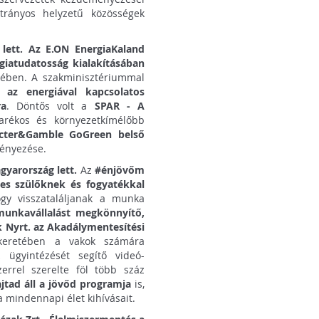
trányos helyzetű közösségek
 lett. Az E.ON EnergiaKaland
giatudatosság kialakításában
sében. A szakminisztériummal
 az energiával kapcsolatos
ra
. Döntős volt a
SPAR - A
arékos és környezetkímélőbb
cter&Gamble GoGreen belső
ényezése.
yarország lett.
Az
#énjövőm
es szülőknek és fogyatékkal
y visszataláljanak a munka
munkavállalást megkönnyítő,
 Nyrt. az Akadálymentesítési
keretében a vakok számára
k ügyintézését segítő videó-
zerrel szerelte föl több száz
ajtad áll a jövőd programja
is,
 mindennapi élet kihívásait.