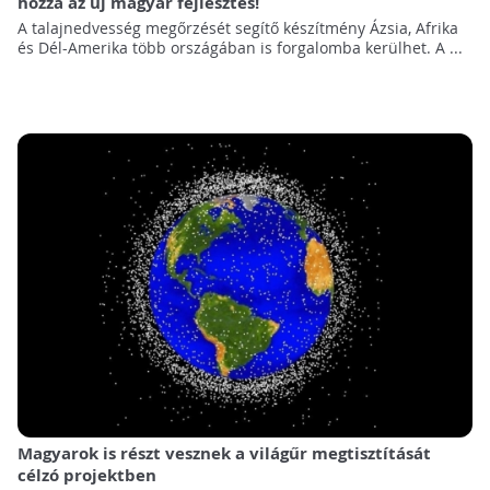
hozzá az új magyar fejlesztés!
A talajnedvesség megőrzését segítő készítmény Ázsia, Afrika
és Dél-Amerika több országában is forgalomba kerülhet. A ...
Magyarok is részt vesznek a világűr megtisztítását
célzó projektben