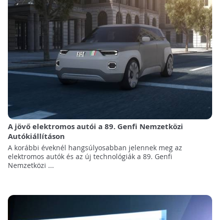
A jövő elektromos autói a 89. Genfi Nemzetközi
Autókiállításon
A korábbi éveknél hangsúlyosabban jelennek meg az
elektromos autók és az új technológiák a 89. Genfi
Nemzetközi ...