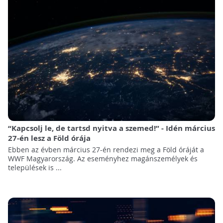
“Kapcsolj le, de tartsd nyitva a szemed!” - Idén március
27-én lesz a Föld órája
Ebben az évben március 27-én rendezi meg a Föld óráját a
WWF Magyarország. Az eseményhez magánszemélyek és
települések is ...