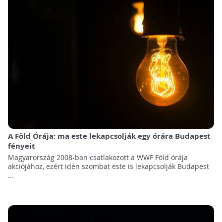
A Föld Órája: ma este lekapcsolják egy órára Budapest
fényeit
Magyarország 2008-ban csatlakozott a WWF Föld órája
akciójához, ezért idén szombat este is lekapcsolják Budapest
...