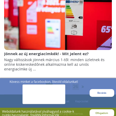
Jönnek az új energiacímkék! - Mit jelent ez?
Nagy változások jönnek március 1-től: minden üzletnek és
online kiskereskedőnek alkalmaznia kell az uniós
energiacímke új ...
Kövess minket a facebookon, likeold oldalunkat!
«
»
1
2
3
...
26
Bezárás
Weboldalunk használatával jóváhagyod a cookie-k
Elfogadom
(sütik) használatát.
További információk