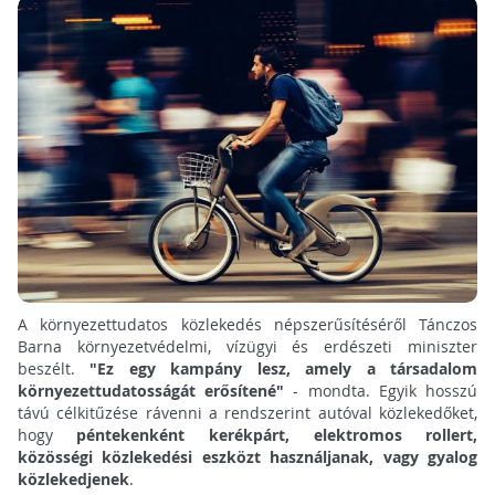
A környezettudatos közlekedés népszerűsítéséről Tánczos
Barna környezetvédelmi, vízügyi és erdészeti miniszter
beszélt.
"
Ez egy kampány lesz, amely a társadalom
környezettudatosságát erősítené"
- mondta. Egyik hosszú
távú célkitűzése rávenni a rendszerint autóval közlekedőket,
hogy
péntekenként kerékpárt, elektromos rollert,
közösségi közlekedési eszközt használjanak, vagy gyalog
közlekedjenek
.