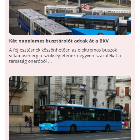
Két napelemes busztárolót adtak át a BKV
kelenföldi buszgarázsában
A fejlesztésnek köszönhetően az elektromos buszok
villamosenergia-szükségletének negyven százalékát a
társaság önerőből ...