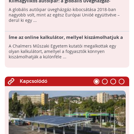
Klímagyilkos autóipar: a globális üvegházgáz-
kibocsátás közel tizedéért az autógyártók felelnek
A globális autóipar üvegházgáz-kibocsátása 2018-ban
nagyobb volt, mint az egész Európai Unióé együttvéve –
derül ki egy ...
Íme az online kalkulátor, mellyel kiszámolhatjuk a
különféle közlekedési módozatok szénkibocsátását!
A Chalmers Műszaki Egyetem kutatói megalkottak egy
olyan kalkulátort, amellyel a fogyasztók könnyen
kiszámolhatják a különféle ...
Kapcsolódó