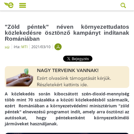
"Zöld péntek" néven környezettudatos
közlekedésre ösztönző kampányt indítanak
Romániában
írta:
MTI
2021/03/10
Hír
A közlekedés során kibocsátott szén-dioxid-mennyiség
több mint 70 százaléka a közúti közlekedésből származik,
ezért Romániában a környezetvédelmi minisztérium "zöld
péntek" elnevezésű programot indít, amely arra ösztönzi az
autósokat, hogy péntekenként környezetkímélő
járműveket használjanak.