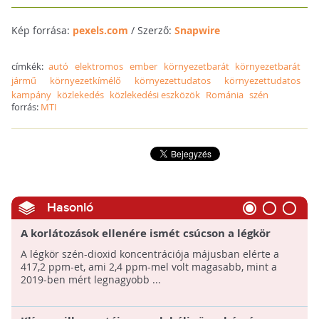
Kép forrása:
pexels.com
/ Szerző:
Snapwire
címkék:
autó
elektromos
ember
környezetbarát
környezetbarát
jármű
környezetkímélő
környezettudatos
környezettudatos
kampány
közlekedés
közlekedési eszközök
Románia
szén
forrás:
MTI
Hasonló
A korlátozások ellenére ismét csúcson a légkör
szén-dioxid koncentrációja
A légkör szén-dioxid koncentrációja májusban elérte a
417,2 ppm-et, ami 2,4 ppm-mel volt magasabb, mint a
2019-ben mért legnagyobb ...