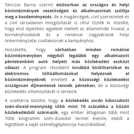
Tánczos Barna szerint
elsősorban az országos és helyi
közintézmények vezetőségeit és alkalmazottait szólítja
meg a kezdeményezés
, de a magáncégek, civil szervezetek és
a civil társadalom mozgósítását is célul tűzték ki. Közölte,
hogy első lépésben egyebek mellett az államelnöki hivatal, a
kormányhivatalok és a romániai nagyvárosok helyi
önkormányzatai csatlakoznak a kampányhoz.
Hozzátette, hogy
várhatóan minden romániai
közintézményben négyből legalább egy alkalmazott
péntekenként autó helyett más közlekedési eszközt
választ
. A program részeként
továbbá biciklitartókat és
elektromos töltőállomásokat helyeznek el
közintézményeknél
, emellett
a közösségi közlekedést
országosan díjmentessé tennék pénteken
, de a közösségi
közlekedés villamosítását is tervezik.
A szaktárca közölte, hogy
a közlekedés során kibocsátott
szén-dioxid-mennyiség több mint 70 százaléka a közúti
közlekedésből származik
, egy ember átlagosan több mint
7000 kilogramm szén-dioxidot termel évente, ebből a
legtöbbet a saját személygépkocsija használatával.