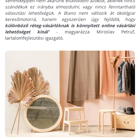
semmiképpen nem akarunk eltávolodni azoktól, akiknek nincs
szándékuk ez irányba elmozdulni, vagy nincs fenntartható
választási lehetőségük. A Biano nem változik át ökológiai
keresőmotorrá, hanem egyszerűen úgy fejlődik, hogy
különböző réteg-vásárlóknak is könnyített online vásárlási
lehetőséget kínál
”
- magyarázza Miroslav Petruf,
tartalomfejlesztési igazgató.