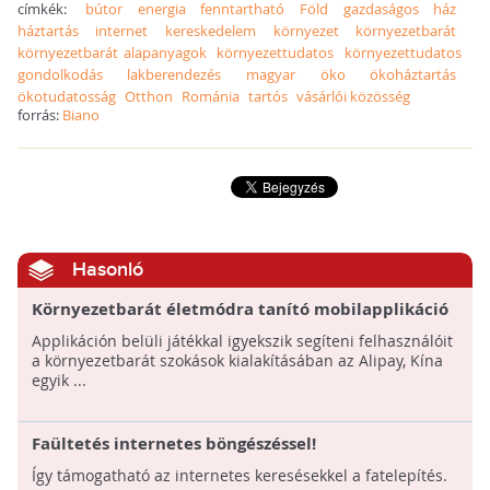
címkék:
bútor
energia
fenntartható
Föld
gazdaságos
ház
háztartás
internet
kereskedelem
környezet
környezetbarát
környezetbarát alapanyagok
környezettudatos
környezettudatos
gondolkodás
lakberendezés
magyar
öko
ökoháztartás
ökotudatosság
Otthon
Románia
tartós
vásárlói közösség
forrás:
Biano
Hasonló
Környezetbarát életmódra tanító mobilapplikáció
jelent meg Kínában
Applikáción belüli játékkal igyekszik segíteni felhasználóit
a környezetbarát szokások kialakításában az Alipay, Kína
egyik ...
Faültetés internetes böngészéssel!
Így támogatható az internetes keresésekkel a fatelepítés.