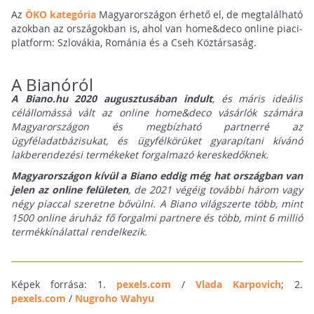
Az
ÖKO kategória
Magyarországon érhető el, de megtalálható
azokban az
országokban is, ahol van home&deco online piaci-
platform: Szlovákia, Románia és a Cseh Köztársaság.
A Bianóról
A Biano.hu 2020 augusztusában indult
, és máris ideális
célállomássá vált az online home&
deco vásárlók számára
Magyarországon és megbízható partnerré az
ügyféladatbázisukat, és ügyfélkörüket gyarapítani kívánó
lakberendezési termékeket forgalmazó kereskedőknek.
Magyarországon kívül a Biano eddig még hat országban van
jelen az online felületen
, de
2021 végéig további három vagy
négy piaccal szeretne bővülni. A Biano világszerte több, mint
1500 online áruház fő forgalmi partnere és több, mint 6 millió
​​termékkínálattal rendelkezik.
Képek forrása: 1.
pexels.com
/
Vlada Karpovich
; 2.
pexels.com
/
Nugroho Wahyu