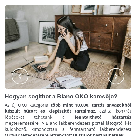
Hogyan segíthet a Biano ÖKO keresője?
Az új ÖKO kategória
több mint 10.000, tartós anyagokból
készült bútort és
kiegészítőt tartalmaz
, ezáltal konkrét
lépéseket tehetünk a
fenntartható háztartás
megteremtésére. A Biano lakberendezési portál látogatói két
különböző, kimondottan a fenntartható lakberendezési
tárgyak felfedezésére létrehozott
új szűrőt használhatnak
.