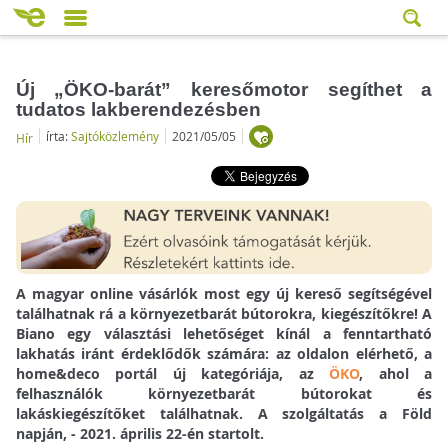
Új „ÖKO-barát” keresőmotor segíthet a
tudatos lakberendezésben
írta:
Sajtóközlemény
2021/05/05
Hír
A magyar online vásárlók most egy új kereső segítségével
találhatnak rá a
környezetbarát bútorokra, kiegészítőkre! A
Biano egy választási lehetőséget kínál a fenntartható
lakhatás iránt érdeklődők számára: az oldalon elérhető, a
home&deco portál új kategóriája, az
ÖKO
, ahol a
felhasználók környezetbarát bútorokat és
lakáskiegészítőket találhatnak. A szolgáltatás a Föld
napján, - 2021. április 22-én startolt.