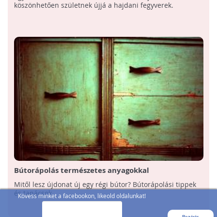
köszönhetően születnek újjá a hajdani fegyverek.
Bútorápolás természetes anyagokkal
Mitől lesz újdonat új egy régi bútor? Bútorápolási tippek
és tanácsok.
Kövess minket a facebookon, likeold oldalunkat!
Bezárás