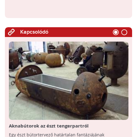
Kapcsolódó
Aknabútorok az észt tengerpartról
Egy észt bútortervező határtalan fantáziájának