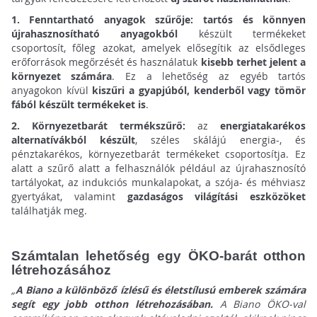
1. Fenntartható anyagok szűrője:
tartós és könnyen
újrahasznosítható anyagokból
készült termékeket
csoportosít, főleg azokat, amelyek elősegítik az elsődleges
erőforrások megőrzését és használatuk
kisebb terhet jelent a
környezet számára
. Ez a lehetőség az egyéb tartós
anyagokon kívül
kiszűri a gyapjúból, kenderből vagy tömör
fából készült termékeket is
.
2. Környezetbarát termékszűrő:
az
energiatakarékos
alternatívákból készült
,
széles skálájú energia-, és
pénztakarékos, környezetbarát termékeket csoportosítja. Ez
alatt a szűrő alatt a felhasználók például az újrahasznosító
tartályokat, az indukciós munkalapokat, a szója- és méhviasz
gyertyákat, valamint
gazdaságos világítási eszközöket
találhatják meg.
Számtalan lehetőség egy ÖKO-barát otthon
létrehozásához
„
A Biano a különböző ízlésű és életstílusú emberek számára
segít egy jobb
otthon létrehozásában.
A Biano ÖKO-val