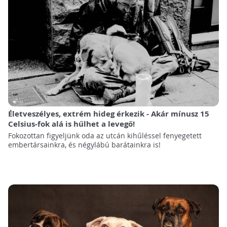
Életveszélyes, extrém hideg érkezik - Akár mínusz 15
Celsius-fok alá is hűlhet a levegő!
Fokozottan figyeljünk oda az utcán kihűléssel fenyegetett
embertársainkra, és négylábú barátainkra is!