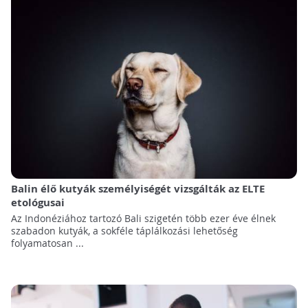
Balin élő kutyák személyiségét vizsgálták az ELTE
etológusai
Az Indonéziához tartozó Bali szigetén több ezer éve élnek
szabadon kutyák, a sokféle táplálkozási lehetőség
folyamatosan ...