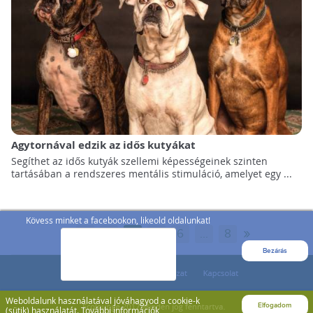
Agytornával edzik az idős kutyákat
Segíthet az idős kutyák szellemi képességeinek szinten
tartásában a rendszeres mentális stimuláció, amelyet egy ...
Kövess minket a facebookon, likeold oldalunkat!
«
»
1
...
4
5
6
...
8
Bezárás
Weboldalunk használatával jóváhagyod a cookie-k
Elfogadom
(sütik) használatát.
További információk