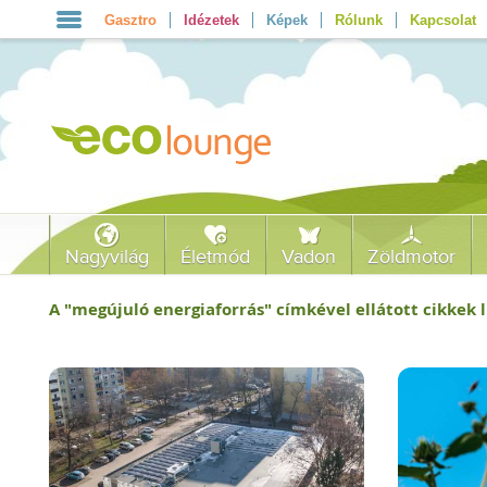
Gasztro
Idézetek
Képek
Rólunk
Kapcsolat
Nagyvilág
Életmód
Vadon
Zöldmotor
A "
megújuló energiaforrás
" címkével ellátott cikkek l