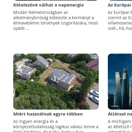
Kötelezővé válhat a napenergia
Az Európai 
használata Németországban az
2050-ig a 
Miután Németországban az
Az Európai B
újépítésű házaknál
szél- és ví
alkotmánybíróság kötelezte a kormányt a
szerint az E
klímavédelmi törvények szigorítására, most
villamosene
újabb ...
szél-, hő, hu
Miért használnak egyre többen
Átlátszó n
napenergiát?
Az ingyen energia és a
A michigani
környezettudatosság logikus válasz lenne a
az áttetsző 
fenti kérdésre, de tudja, hogy a Nap
rekordját új