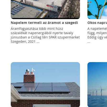
Napelem termeli az áramot a szegedi
Okos napra
SPAR szupermarket számára
napelemek 
Áramfogyasztása több mint húsz
A napelemek
százalékát napenergiából nyerte tavaly
függ, milyen
júniusban a Csillag téri SPAR szupermarket
Eddig úgy vé
Szegeden, 2021 ...
...