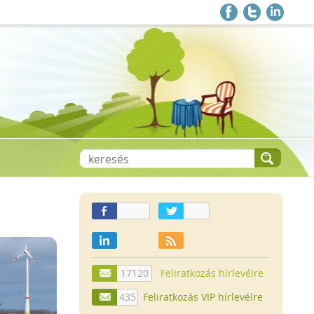
17120
Feliratkozás hírlevélre
435
Feliratkozás VIP hírlevélre