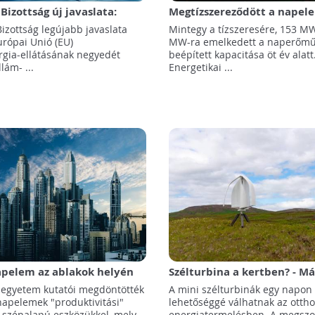
Bizottság új javaslata:
Megtízszereződött a napel
villamosenergia negyedét
kapacitása hazánkban az el
izottság legújabb javaslata
Mintegy a tízszeresére, 153 M
zenergiából állítanák elő
évben!
urópai Unió (EU)
MW-ra emelkedett a naperőm
rgia-ellátásának negyedét
beépített kapacitása öt év alat
llám- ...
Energetikai ...
apelem az ablakok helyén
Szélturbina a kertben? - Má
lehetséges!
 egyetem kutatói megdöntötték
A mini szélturbinák egy napon
napelemek "produktivitási"
lehetőséggé válhatnak az ottho
, szénalapú eszközükkel, mely
energiatermelésben. A megszo