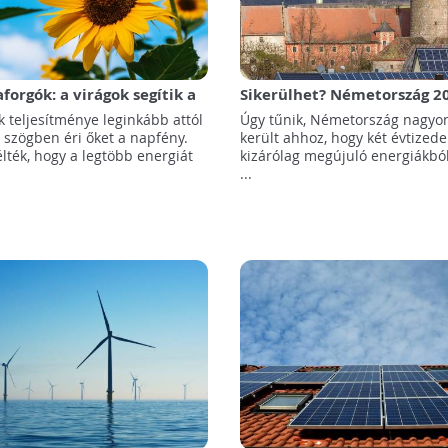
forgók: a virágok segítik a
Sikerülhet? Németország 2
fejlesztését
teljesen megújuló energiaf
 teljesítménye leginkább attól
Úgy tűnik, Németország nagyon
állhat át
 szögben éri őket a napfény.
került ahhoz, hogy két évtizede
lték, hogy a legtöbb energiát
kizárólag megújuló energiákbó
...