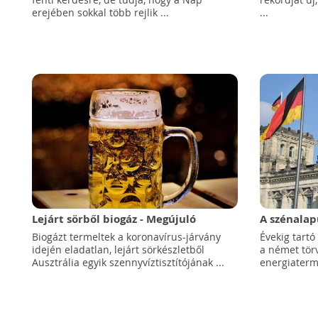
erejében sokkal több rejlik ...
...
Lejárt sörből biogáz - Megújuló
A szénalap
energia lett a járvány miatt eladatlan
kivezetése
Biogázt termeltek a koronavírus-járvány
Évekig tartó
készletekből
kormány
idején eladatlan, lejárt sörkészletből
a német tör
Ausztrália egyik szennyvíztisztítójának ...
energiaterme