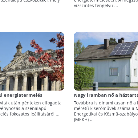
vízszintes tengelyű ...
ú energiatermelés
Nagy iramban nő a háztartá
 mellett döntött a német
napelem erőművek száma!
 viták után pénteken elfogadta
Továbbra is dinamikusan nő a 
vényhozás a szénalapú
méretű kiserőművek száma a 
lés fokozatos leállításáról ...
Energetikai és Közmű-szabályoz
(MEKH) ...