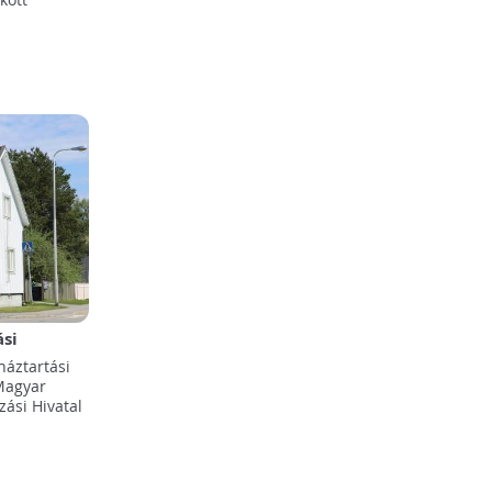
si
háztartási
Magyar
ási Hivatal