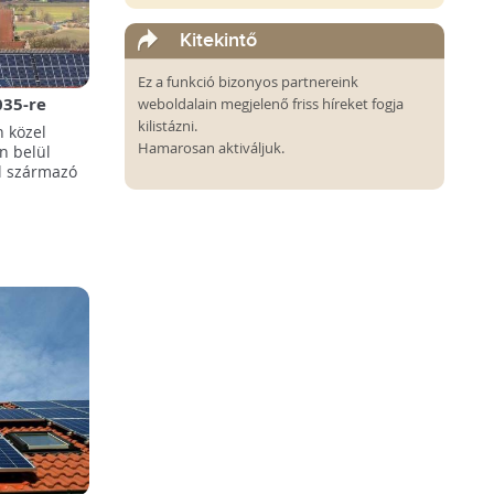
Kitekintő
Ez a funkció bizonyos partnereink
035-re
weboldalain megjelenő friss híreket fogja
orrásokra
kilistázni.
 közel
Hamarosan aktiváljuk.
n belül
l származó