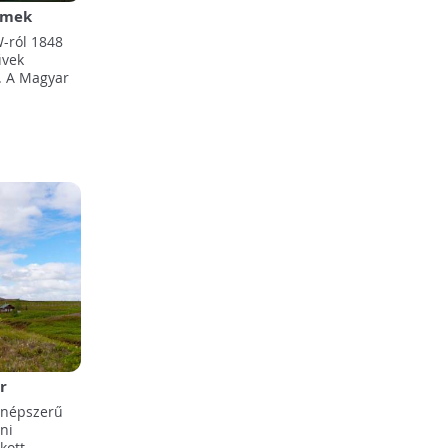
emek
múlt öt
W-ról 1848
űvek
t. A Magyar
r
 népszerű
ni
kott