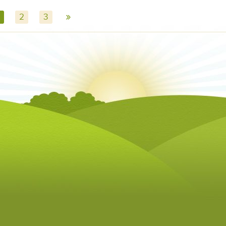
»
2
3