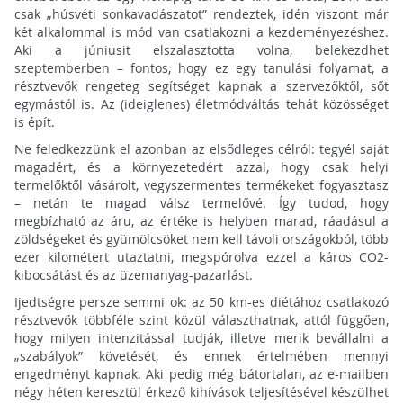
csak „húsvéti sonkavadászatot” rendeztek, idén viszont már
két alkalommal is mód van csatlakozni a kezdeményezéshez.
Aki a júniusit elszalasztotta volna, belekezdhet
szeptemberben – fontos, hogy ez egy tanulási folyamat, a
résztvevők rengeteg segítséget kapnak a szervezőktől, sőt
egymástól is. Az (ideiglenes) életmódváltás tehát közösséget
is épít.
Ne feledkezzünk el azonban az elsődleges célról: tegyél saját
magadért, és a környezetedért azzal, hogy csak helyi
termelőktől vásárolt, vegyszermentes termékeket fogyasztasz
– netán te magad válsz termelővé. Így tudod, hogy
megbízható az áru, az értéke is helyben marad, ráadásul a
zöldségeket és gyümölcsöket nem kell távoli országokból, több
ezer kilométert utaztatni, megspórolva ezzel a káros CO2-
kibocsátást és az üzemanyag-pazarlást.
Ijedtségre persze semmi ok: az 50 km-es diétához csatlakozó
résztvevők többféle szint közül választhatnak, attól függően,
hogy milyen intenzitással tudják, illetve merik bevállalni a
„szabályok” követését, és ennek értelmében mennyi
engedményt kapnak. Aki pedig még bátortalan, az e-mailben
négy héten keresztül érkező kihívások teljesítésével készülhet