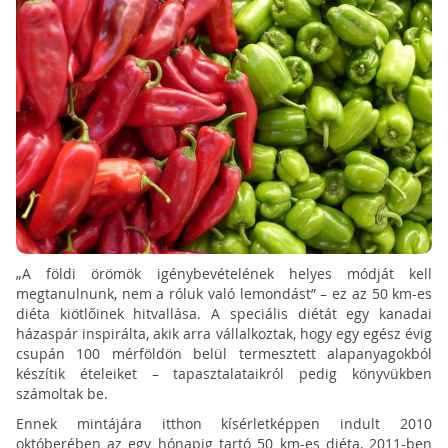
„A földi örömök igénybevételének helyes módját kell
megtanulnunk, nem a róluk való lemondást” – ez az 50 km-es
diéta kiötlőinek hitvallása. A speciális diétát egy kanadai
házaspár inspirálta, akik arra vállalkoztak, hogy egy egész évig
csupán 100 mérföldön belül termesztett alapanyagokból
készítik ételeiket – tapasztalataikról pedig könyvükben
számoltak be.
Ennek mintájára itthon kísérletképpen indult 2010
októberében az egy hónapig tartó 50 km-es diéta, 2011-ben