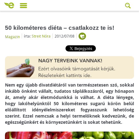
50 kilométeres diéta – csatlakozz te is!
írta:
Streit Nóra
2012/07/08
Magazin
Nem egy újabb divatdiétáról van természetesen szó, sokkal
inkább önként vállalt, tudatos táplálkozásról, egy hónapon
át, amely akár életmódunkká is válhat. A diéta lényege,
hogy lakóhelyünktől 50 kilométeres sugarú körön belül
előállított idényélelmiszereket fogyasszunk lehetőség
szerint. Ezzel nemcsak a helyi termelőknek kedvezünk, de
egészségünkért és környezetünkért is sokat tehetünk.