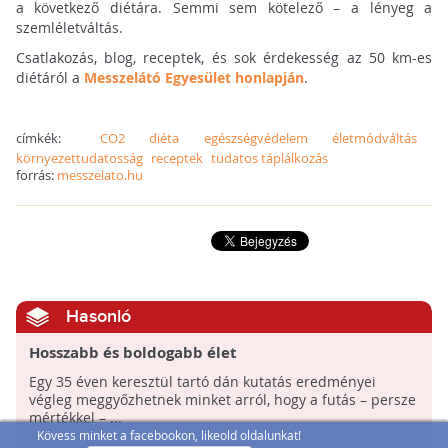
a következő diétára. Semmi sem kötelező – a lényeg a
szemléletváltás.
Csatlakozás, blog, receptek, és sok érdekesség az 50 km-es
diétáról a
Messzelátó Egyesület honlapján
.
címkék:
CO2
diéta
egészségvédelem
életmódváltás
környezettudatosság
receptek
tudatos táplálkozás
forrás:
messzelato.hu
Hasonló
Hosszabb és boldogabb élet
Egy 35 éven keresztül tartó dán kutatás eredményei
végleg meggyőzhetnek minket arról, hogy a futás – persze
mértékkel – ...
Kövess minket a facebookon, likeold oldalunkat!