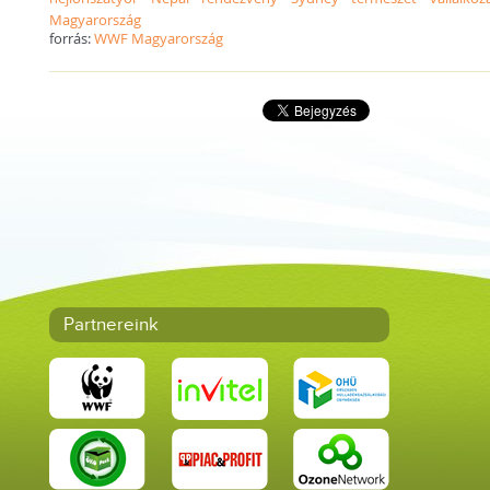
Magyarország
forrás:
WWF Magyarország
Partnereink