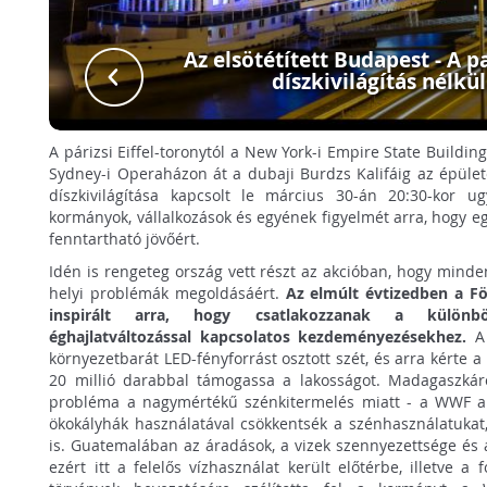
Az elsötétített Budapest - A 
díszkivilágítás nélkül
A párizsi Eiffel-toronytól a New York-i Empire State Buildi
Sydney-i Operaházon át a dubaji Burdzs Kalifáig az épület
díszkivilágítása kapcsolt le március 30-án 20:30-kor ug
kormányok, vállalkozások és egyének figyelmét arra, hogy e
fenntartható jövőért.
Idén is rengeteg ország vett részt az akcióban, hogy minde
helyi problémák megoldásáért.
Az elmúlt évtizedben a F
inspirált arra, hogy csatlakozzanak a különb
éghajlatváltozással kapcsolatos kezdeményezésekhez.
A 
környezetbarát LED-fényforrást osztott szét, és arra kérte 
20 millió darabbal támogassa a lakosságot. Madagaszkáro
probléma a nagymértékű szénkitermelés miatt - a WWF arr
ökokályhák használatával csökkentsék a szénhasználatukat,
is. Guatemalában az áradások, a vizek szennyezettsége és 
ezért itt a felelős vízhasználat került előtérbe, illetve a f