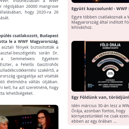
a WWF. Indonéziában a WWF
er régiójában 26000 mangrove
Együtt kapcsolunk! - WWF 
állalásában, hogy 2020-ra 26
Órája 2019
Egyre többen csatlakoznak a
ását.
Magyarország által indított Fö
kihíváshoz.
epülés csatlakozott, Budapest
totta le a WWF Magyarország
,
sztali fények biztosították a
asztal-beszélgetés során Dr.
, a Semmelweis Egyetem
Eszter, a Felelős Gasztrohős
lladékcsökkentési szakértő, a
ország igazgatója azt vitatták
ató életmódra váltás útjában.
i kell, ha azt szeretnénk, hogy
tta lehetőségeket.
Egy Földünk van, törődjünk
Föld Órája 2019
Idén március 30-án lesz a WW
Órája, azonban fontos, hogy
környezetünkkel ne csak ezen
ebben az egy órában ...