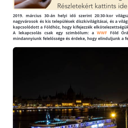
2019. március 30-án helyi idő szerint 20:30-kor világ
nagyvárosok és kis települések díszkivilágításai, és a vi
kapcsolódott a Földhöz, hogy kifejezzék elkötelezettség
A lekapcsolás csak egy szimbólum: a
WWF
Föld Óráj
mindannyiunk felelőssége és érdeke, hogy elinduljunk a f