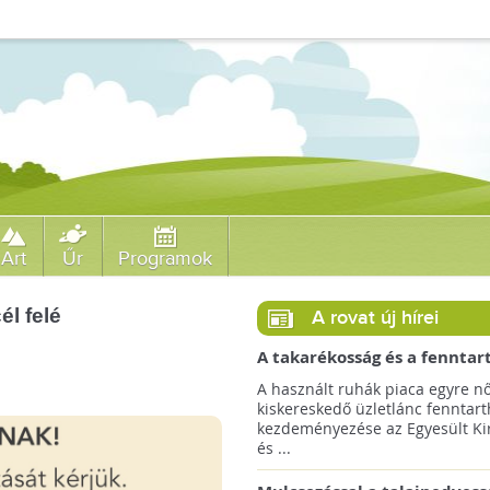
Art
Űr
Programok
él felé
A rovat új hírei
A takarékosság és a fenntar
ösztönzésére a Zara 14 euró
A használt ruhák piaca egyre nő
országra terjeszti ki haszná
kiskereskedő üzletlánc fenntart
szolgáltatását!
kezdeményezése az Egyesült Ki
és ...