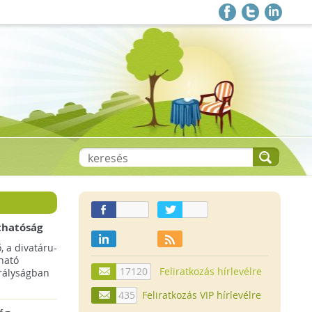
thatóság
pai
, a divatáru-
ltruha
ható
17120
Feliratkozás hírlevélre
rályságban
435
Feliratkozás VIP hírlevélre