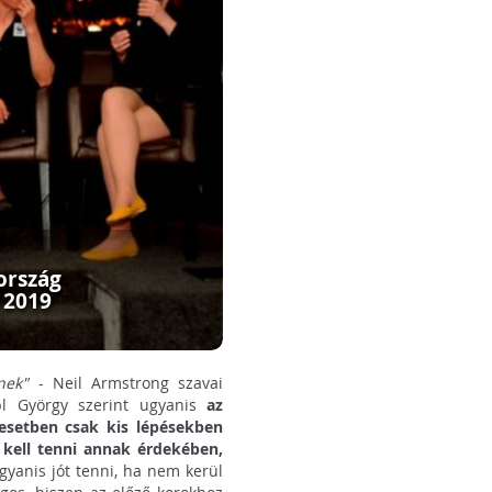
ország
 2019
nek"
- Neil Armstrong szavai
bl György szerint ugyanis
az
esetben csak kis lépésekben
 kell tenni annak érdekében,
yanis jót tenni, ha nem kerül