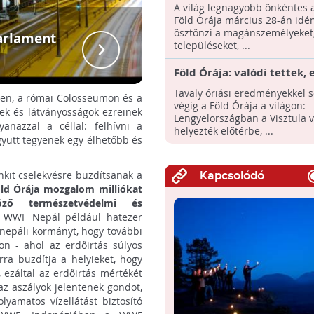
költözik - Így bárki csatla
A világ legnagyobb önkéntes a
hozzá!
Föld Órája március 28-án idén
ösztönzi a magánszemélyeket
parlament
Beszélget
településeket, ...
rendezvén
Föld Órája: valódi tettek, 
eredmények
Tavaly óriási eredményekkel 
ngen, a római Colosseumon és a
végig a Föld Órája a világon:
ek és látványosságok ezreinek
Lengyelországban a Visztula 
yanazzal a céllal: felhívni a
helyezték előtérbe, ...
gyütt tegyenek egy élhetőbb és
nkit cselekvésre buzdítsanak a
Kapcsolódó
öld Órája mozgalom milliókat
öző természetvédelmi és
WWF Nepál például hatezer
a nepáli kormányt, hogy további
n - ahol az erdőirtás súlyos
a buzdítja a helyieket, hogy
 ezáltal az erdőirtás mértékét
az aszályok jelentenek gondot,
olyamatos vízellátást biztosító