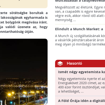
Mulcsozással a talajnedvess
megtartásáért
Megváltozott az életünk. Egyre
van, a csapadék is egyre kevese
szerte sötétségbe borultak a
végre esik, akkor rövid idő alatt
lág lakosságának egyharmada is
mennyiség ...
üket bolygónk megóvása iránt.
a valódi üzenete az, hogy
Elindult a Munch Market: a
enntarthatóság útján.
pazarláscsökkentő piactér
A Munch új szolgáltatásának k
a vásárlók pénztárcabarát áron
meg olyan jó minőségű termékeke
Hasonló
Ismét négy egyetemista k
meg az Energiakövet 2020
Négy egyetemista nyerte el a
Energiakövet 2020 címet, az ez
400 ezer forint ösztöndíjat, v
a lehetőséget, ...
A Föld Órája idén a digitál