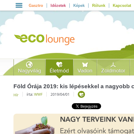
Gasztro
Idézetek
Képek
Rólunk
Kapcsolat
Nagyvilág
Életmód
Vadon
Zöldmotor
Föld Órája 2019: kis lépésekkel a nagyobb c
írta:
WWF
2019/04/01
Hír