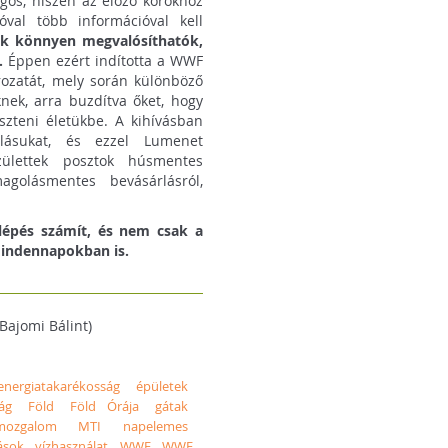
gos, hiszen az előző korokhoz
al több információval kell
ek könnyen megvalósíthatók,
.
Éppen ezért indította a WWF
rozatát, mely során különböző
nek, arra buzdítva őket, hogy
szteni életükbe. A kihívásban
lalásukat, és ezzel Lumenet
születtek posztok húsmentes
agolásmentes bevásárlásról,
épés számít, és nem csak a
mindennapokban is.
Bajomi Bálint)
energiatakarékosság
épületek
ág
Föld
Föld Órája
gátak
mozgalom
MTI
napelemes
ások
vízhasználat
WWF
WWF