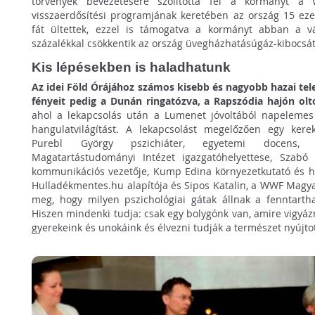
törvények bevezetésére szólította fel a kormányt 
visszaerdősítési programjának keretében az ország 15 ez
fát ültettek, ezzel is támogatva a kormányt abban a v
százalékkal csökkentik az ország üvegházhatásúgáz-kibocsát
Kis lépésekben is haladhatunk
Az idei Föld Órájához számos kisebb és nagyobb hazai tel
fényeit pedig a Dunán ringatózva, a Rapszódia hajón ol
ahol a lekapcsolás után a Lumenet jóvoltából napelemes a
hangulatvilágítást. A lekapcsolást megelőzően egy kerek
Purebl György pszichiáter, egyetemi docens
Magatartástudományi Intézet igazgatóhelyettese, Szabó 
kommunikációs vezetője, Kump Edina környezetkutató és hu
Hulladékmentes.hu alapítója és Sipos Katalin, a WWF Magyar
meg, hogy milyen pszichológiai gátak állnak a fenntarth
Hiszen mindenki tudja: csak egy bolygónk van, amire vigyázn
gyerekeink és unokáink és élvezni tudják a természet nyújto