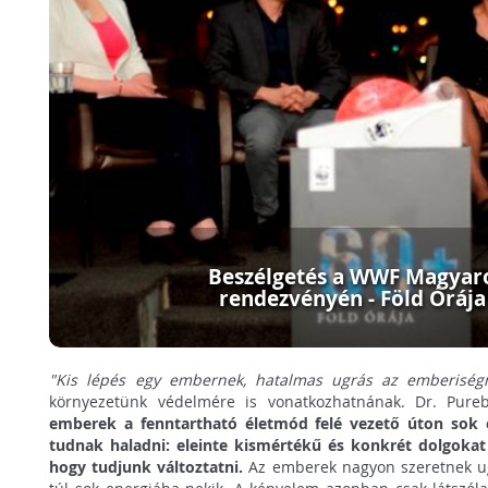
Beszélgetés a WWF Magyar
rendezvényén - Föld Órája
"Kis lépés egy embernek, hatalmas ugrás az emberiség
környezetünk védelmére is vonatkozhatnának. Dr. Pure
emberek a fenntartható életmód felé vezető úton sok 
tudnak haladni: eleinte kismértékű és konkrét dolgokat
hogy tudjunk változtatni.
Az emberek nagyon szeretnek ug