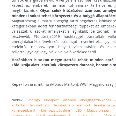
túl sok energiába nekik. A kényelem azonban csak látszóla
képest az emberek ma már túl vannak terhelve és jóv
megbirkózniuk.
Olyan célok kitűzésével azonban, amely
mindenki sokat tehet környezete és a bolygó állapotáért
Magyarország a március végéig tartó négyhetes kihívásso
kategóriákban adott fenntarthatósági tippeket az emberek
válasszák ki azokat, amelyeket a leginkább be tudnak ille
résztvevők #földórája2019 hashtaggel posztolták vál
energiatakarékosfényforrás-csomagot nyerhettek. Így 
ételekről, nejlonszatyor helyett vászontáskás és csom
rollerrel, gyalog vagy biciklivel való közlekedésről.
Hazánkban is sokan megmutatták tehát: minden apró l
Föld Órája alatt lehetünk környezettudatosak, hanem a 
Képek forrása: mti.hu (Mónus Márton), WWF Magyarország (
címkék:
bolygó
Budapest
életmód
energiagazdálkodás
erdőirtás
fenntartható
fenntartható életmód
fenntarthatós
környezetbarát
környezetvédelem
LED
Magyarország
nejlonszatyor
Nepál
rendezvény
Sydney
természet
vállalkoz