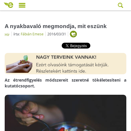
A nyakbavaló megmondja, mit eszünk
írta:
Fábián Emese
2016/03/31
Hír
Az étrendfigyelés módszereit szeretné tökéletesíteni a
kutatócsoport.