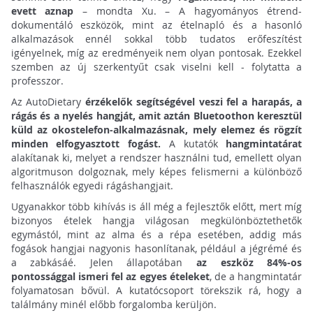
evett aznap
– mondta Xu. – A hagyományos étrend-
dokumentáló eszközök, mint az ételnapló és a hasonló
alkalmazások ennél sokkal több tudatos erőfeszítést
igényelnek, míg az eredményeik nem olyan pontosak. Ezekkel
szemben az új szerkentyűt csak viselni kell - folytatta a
professzor.
Az AutoDietary
érzékelők segítségével veszi fel a harapás, a
rágás és a nyelés hangját, amit aztán Bluetoothon keresztül
küld az okostelefon-alkalmazásnak, mely elemez és rögzít
minden elfogyasztott fogást.
A kutatók
hangmintatárat
alakítanak ki, melyet a rendszer használni tud, emellett olyan
algoritmuson dolgoznak, mely képes felismerni a különböző
felhasználók egyedi rágáshangjait.
Ugyanakkor több kihívás is áll még a fejlesztők előtt, mert míg
bizonyos ételek hangja világosan megkülönböztethetők
egymástól, mint az alma és a répa esetében, addig más
fogások hangjai nagyonis hasonlítanak, például a jégrémé és
a zabkásáé. Jelen állapotában
az eszköz 84%-os
pontossággal ismeri fel az egyes ételeket
, de a hangmintatár
folyamatosan bővül. A kutatócsoport törekszik rá, hogy a
találmány minél előbb forgalomba kerüljön.