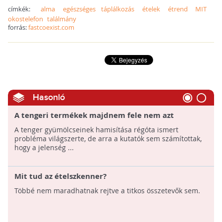
címkék:
alma
egészséges táplálkozás
ételek
étrend
MIT
okostelefon
találmány
forrás:
fastcoexist.com
Hasonló
A tengeri termékek majdnem fele nem azt
tartalmazza, amit ígér
A tenger gyümölcseinek hamisítása régóta ismert
probléma világszerte, de arra a kutatók sem számítottak,
hogy a jelenség ...
Mit tud az ételszkenner?
Többé nem maradhatnak rejtve a titkos összetevők sem.