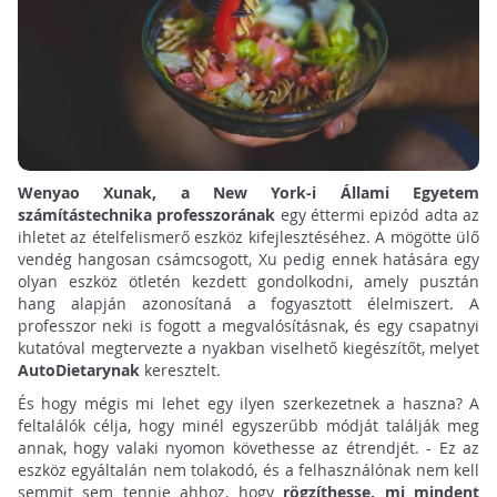
Wenyao Xunak, a New York-i Állami Egyetem
számítástechnika professzorának
egy éttermi epizód adta az
ihletet az ételfelismerő eszköz kifejlesztéséhez. A mögötte ülő
vendég hangosan csámcsogott, Xu pedig ennek hatására egy
olyan eszköz ötletén kezdett gondolkodni, amely pusztán
hang alapján azonosítaná a fogyasztott élelmiszert. A
professzor neki is fogott a megvalósításnak, és egy csapatnyi
kutatóval megtervezte a nyakban viselhető kiegészítőt, melyet
AutoDietarynak
keresztelt.
És hogy mégis mi lehet egy ilyen szerkezetnek a haszna? A
feltalálók célja, hogy minél egyszerűbb módját találják meg
annak, hogy valaki nyomon követhesse az étrendjét. - Ez az
eszköz egyáltalán nem tolakodó, és a felhasználónak nem kell
semmit sem tennie ahhoz, hogy
rögzíthesse, mi mindent