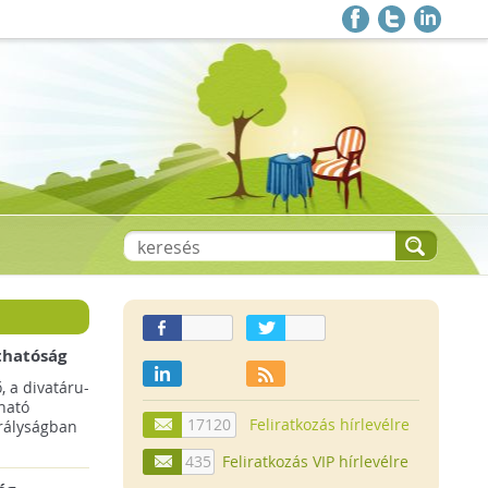
thatóság
pai
, a divatáru-
ltruha
ható
17120
Feliratkozás hírlevélre
rályságban
435
Feliratkozás VIP hírlevélre