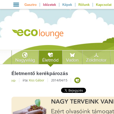
Gasztro
Idézetek
Képek
Rólunk
Kapcsolat
Nagyvilág
Életmód
Vadon
Zöldmotor
Életmentő kerékpározás
írta:
Kiss Gábor
2014/04/15
Hír