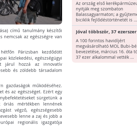
- Bicikli múzeum nyílik
Az ország első kerékpármúze
Balassagyarmaton
nyitják meg szombaton
Balassagyarmaton; a gyűjtem
biciklik fejlődéstörténetét is ..
ása) című tanulmány készítői
Jóval többször, 37 ezersze
tés nemcsak az egészségre van
közbringákkal az elmúlt e
A 100 forintos havidíjért
hónapban
megvásárolható MOL Bubi-bér
bevezetése, március 16. óta t
hétfőn Párizsban kezdődött
37 ezer alkalommal vették ...
ai közlekedési, egészségügyi
nt járul hozzá az innovatív
gesebb és zöldebb társadalom
ern gazdaságok működéséhez.
et és az egészséget. Ezért egy
mánybefektetéseket sürgetünk a
k óriás mértékben lennének
ozgást végző, egészségesebb
kevesebb lenne a zaj és jobb a
ópai regionális igazgatója