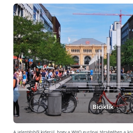
Biciklik
A jelentésből kiderül, hogy a WHO európai térségében a kö