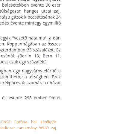
si balesetekben évente 90 ezer
túlságosan hangos utcai zaj.
tású gázok kibocsátásának 24
kedés évente mintegy egymillió
egyik "vezető hatalma", a dán
ren. Koppenhágában az összes
mszterdamban 33 százalékot. Ez
osénál. (Berlin 13, Bern 11,
pest csak egy százalék.)
ágban egy nagyváros elérné a
teremthetne a térségben. Ezek
kerékpárosok számára ruházat
 és évente 298 ember életét
ENSZ
Európa
hal
kerékpár
ilatkozat
tanulmány
WHO
zaj