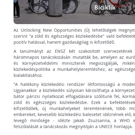
Biciklik
Az Unlocking New Opportunities (Új lehetőségek megnyit
szerint "a zöld és egészséges közlekedésbe" való befekte
pozitív hatással, hanem gazdaságilag is kifizetődő.
A tanulmányt az ENSZ két szakosított szervezetének 
háromnapos tanácskozásán mutatták be, amelyen az európ
és környezetvédelmi miniszterek megvizsgálják, miké
közlekedéspolitika a munkahelyteremtéshez, az egészsé
kialakításához.
"A hatékony közlekedési rendszer létfontosságú a mod
Ugyanakkor a közlekedés súlyosan károsíthatja a környezet
bátor párizsi nyilatkozat elfogadására szólítunk fel, kor
zöld és egészséges közlekedésbe. Ezek a befektetése
kifizetődőek, új munkahelyeket teremtenének, több m
embereket, kevesebb közlekedési balesetet idéznének elő, 
levegő minősége - idézte Jakab Zsuzsanna, a WHO eur
felszólalását a tanácskozás megnyitóján a UNECE honlapja.