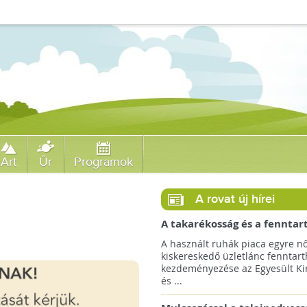
Art
Űr
Programok
A rovat új hírei
A takarékosság és a fenntar
ösztönzésére a Zara 14 euró
A használt ruhák piaca egyre nő
országra terjeszti ki haszná
kiskereskedő üzletlánc fenntart
szolgáltatását!
kezdeményezése az Egyesült Ki
és ...