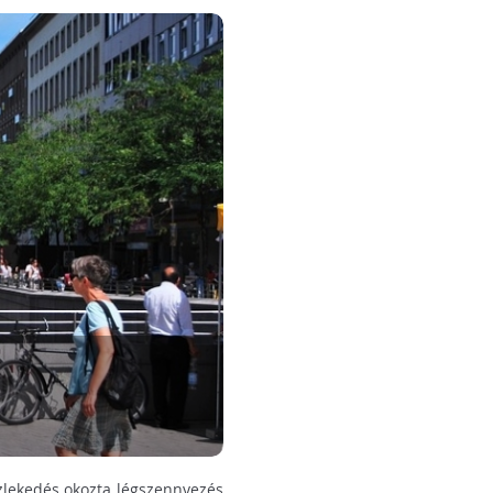
zlekedés okozta légszennyezés