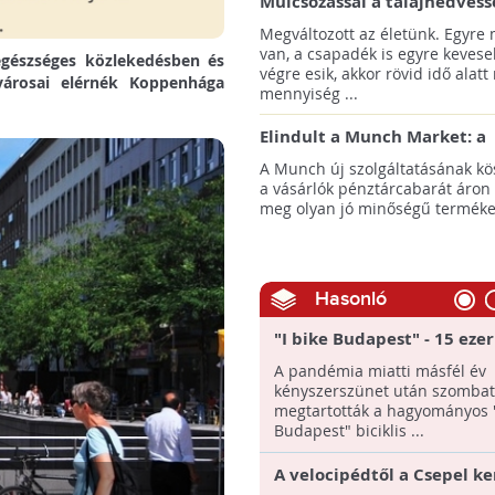
Mulcsozással a talajnedvess
megtartásáért
Megváltozott az életünk. Egyre
van, a csapadék is egyre kevese
gészséges közlekedésben és
végre esik, akkor rövid idő alatt
városai elérnék Koppenhága
mennyiség ...
Elindult a Munch Market: a
pazarláscsökkentő piactér
A Munch új szolgáltatásának k
a vásárlók pénztárcabarát áron
meg olyan jó minőségű termékeke
Hasonló
"I bike Budapest" - 15 ezer
kerékpáros vonult fel a f
A pandémia miatti másfél év
kényszerszünet után szombat
megtartották a hagyományos "
Budapest" biciklis ...
A velocipédtől a Csepel ke