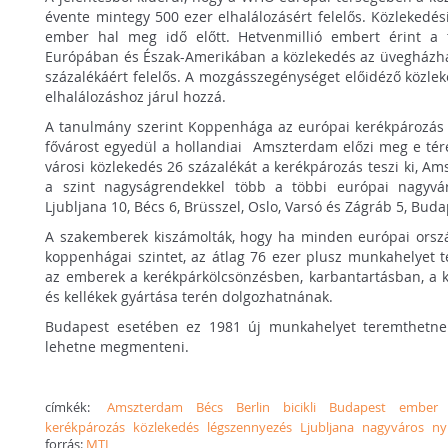
évente mintegy 500 ezer elhalálozásért felelős. Közlekedé
ember hal meg idő előtt. Hetvenmillió embert érint a 
Európában és Észak-Amerikában a közlekedés az üvegházha
százalékáért felelős. A mozgásszegénységet előidéző közle
elhalálozáshoz járul hozzá.
A tanulmány szerint Koppenhága az európai kerékpározás 
fővárost egyedül a hollandiai Amszterdam előzi meg e té
városi közlekedés 26 százalékát a kerékpározás teszi ki, A
a szint nagyságrendekkel több a többi európai nagyvár
Ljubljana 10, Bécs 6, Brüsszel, Oslo, Varsó és Zágráb 5, Buda
A szakemberek kiszámolták, hogy ha minden európai orsz
koppenhágai szintet, az átlag 76 ezer plusz munkahelyet 
az emberek a kerékpárkölcsönzésben, karbantartásban, a 
és kellékek gyártása terén dolgozhatnának.
Budapest esetében ez 1981 új munkahelyet teremthetne
lehetne megmenteni.
címkék:
Amszterdam
Bécs
Berlin
bicikli
Budapest
ember
kerékpározás
közlekedés
légszennyezés
Ljubljana
nagyváros
ny
forrás:
MTI