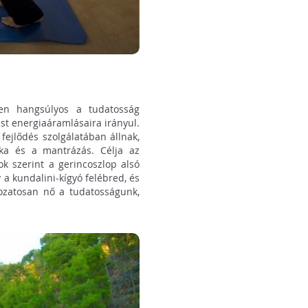
en hangsúlyos a tudatosság
est energiaáramlásaira irányul.
 fejlődés szolgálatában állnak,
ika és a mantrázás. Célja az
ok szerint a gerincoszlop alsó
 a kundalini-kígyó felébred, és
okozatosan nő a tudatosságunk,