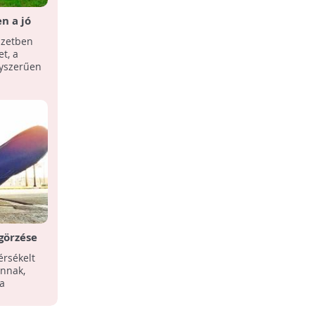
n a jó
feltétele
szetben
t, a
gyszerűen
görzése
szeres
érsékelt
nnak,
a