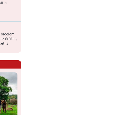
át is
Életeket mentene meg és
munkahelyeket hozna létre a
kerékpározás elterjesztése Európában.
Astanga
7 javaslat a pozitív változásért
 bioelem,
Nemcsak a kívánt testsúlycsökkenés
sz órákat,
javíthat sokat az ember életminőségén.
et is