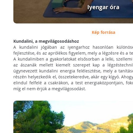
Iyengar óra
Kép forrása
Kundalini, a megvilágosodáshoz
A kundalini jógában az iyengarhoz hasonlóan különös
fejlesztése, és az aprólékos figyelem, mely a légzésre és a t
A kundaliniben a gyakorlatokat elsősorban a lelki, szellemi
az ászanák mellett kiemelt szerepet kap a légzéstechn
úgynevezett kundalini energia felélesztése, mely a tanítás
részén helyezkedik el, összetekeredve, akár egy kígyó. Ahogy
elindul felfelé a csakrákon, a test energiaközpontjain, f
míg el nem érjük a megvilágosodást.