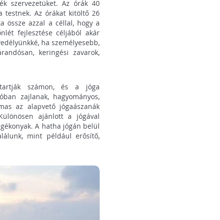
nék szervezetüket. Az órák 40
testnek. Az órákat kitöltő 26
ta össze azzal a céllal, hogy a
nlét fejlesztése céljából akár
nvedélyünkké, ha személyesebb,
randósan, keringési zavarok,
tartják számon, és a jóga
póban zajlanak, hagyományos,
almas az alapvető jógaászanák
Különösen ajánlott a jógával
gékonyak. A hatha jógán belül
lálunk, mint például erősítő,