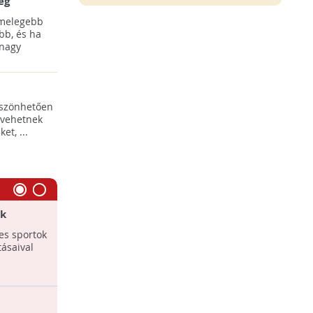
ég
 melegebb
bb, és ha
 nagy
öszönhetően
 vehetnek
t, ...
ok
Mire jó a rendszeres futás?
es sportok
A rendszeres futás csökkenti a
tásaival
szívproblémák miatti halálozás
kockázatát.
Életmentő kerékpározás