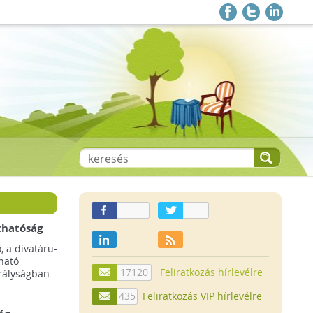
thatóság
pai
, a divatáru-
ltruha
ható
17120
Feliratkozás hírlevélre
rályságban
435
Feliratkozás VIP hírlevélre