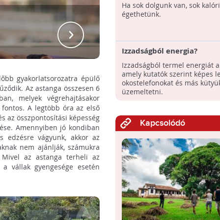
Ha sok dolgunk van, sok kalóri
égethetünk.
Izzadságból energia?
Izzadságból termel energiát a
amely kutatók szerint képes le
őbb gyakorlatsorozatra épülő
okostelefonokat és más kütyük
fűződik. Az astanga összesen 6
üzemeltetni.
ban, melyek végrehajtásakor
 fontos. A legtöbb óra az első
és az összpontosítási képesség
Kapcsolódó
sítése. Amennyiben jó kondiban
s edzésre vágyunk, akkor az
aknak nem ajánlják, számukra
 Mivel az astanga terheli az
és a vállak gyengesége esetén