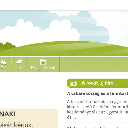
Art
Űr
Programok
A rovat új hírei
A takarékosság és a fenntar
ösztönzésére a Zara 14 euró
A használt ruhák piaca egyre nő
országra terjeszti ki haszná
kiskereskedő üzletlánc fenntart
szolgáltatását!
kezdeményezése az Egyesült Ki
és ...