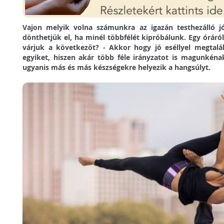
Vajon melyik volna számunkra az igazán testhezálló jó
dönthetjük el, ha minél többfélét kipróbálunk. Egy óráról 
várjuk a következőt? - Akkor hogy jó eséllyel megtalált
egyiket, hiszen akár több féle irányzatot is magunkén
ugyanis más és más készségekre helyezik a hangsúlyt.