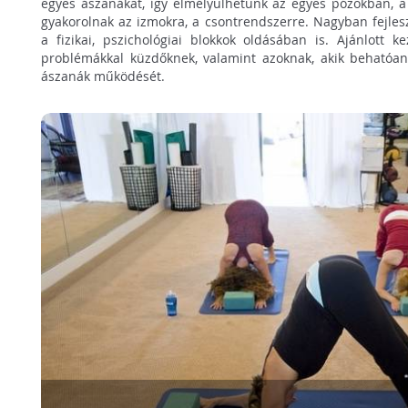
egyes ászanákat, így elmélyülhetünk az egyes pózokban, 
gyakorolnak az izmokra, a csontrendszerre. Nagyban fejleszt
a fizikai, pszichológiai blokkok oldásában is. Ajánlott k
problémákkal küzdőknek, valamint azoknak, akik behatóan
ászanák működését.