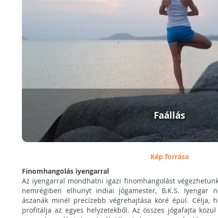
Faállás
Kép forrása
Finomhangolás iyengarral
Az iyengarral mondhatni igazi finomhangolást végezhetünk 
nemrégiben elhunyt indiai jógamester, B.K.S. Iyengar 
ászanák minél precízebb végrehajtása köré épül. Célja, h
profitálja az egyes helyzetekből. Az összes jógafajta közü