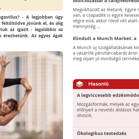
Mulcsozással a talajnedvess
megtartásáért
Megváltozott az életünk. Egyre
van, a csapadék is egyre kevese
gastílus? - A legjobban úgy
végre esik, akkor rövid idő alatt
feltöltődve jövünk el, és alig
mennyiség ...
uk az igazit - legalábbis az
ak érezhetünk. Az egyes ágak
Elindult a Munch Market: a
pazarláscsökkentő piactér
A Munch új szolgáltatásának k
a vásárlók pénztárcabarát áron
meg olyan jó minőségű termékeke
Hasonló
A legviccesebb edzésmód
Mozgásformák, melyek az egy
előnyeit a nevetés áldásos ha
ötvözik.
Ökologikus testedzés