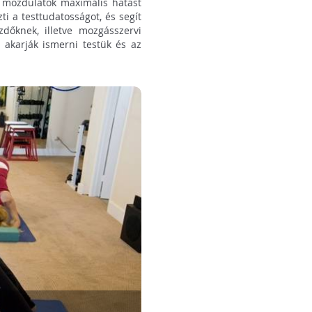
a mozdulatok maximális hatást
i a testtudatosságot, és segít
ezdőknek, illetve mozgásszervi
 akarják ismerni testük és az