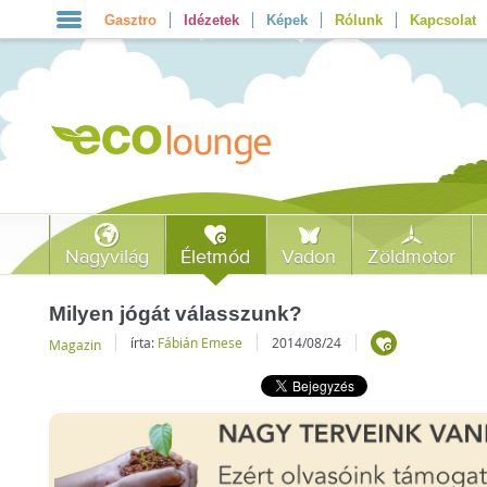
Gasztro
Idézetek
Képek
Rólunk
Kapcsolat
Nagyvilág
Életmód
Vadon
Zöldmotor
Milyen jógát válasszunk?
írta:
Fábián Emese
2014/08/24
Magazin