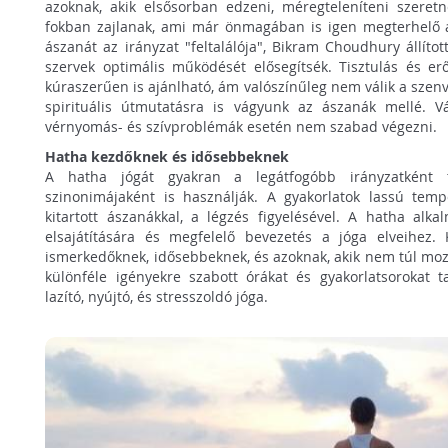
azoknak, akik elsősorban edzeni, méregteleníteni szeret
fokban zajlanak, ami már önmagában is igen megterhelő a 
ászanát az irányzat "feltalálója", Bikram Choudhury állítot
szervek optimális működését elősegítsék. Tisztulás és erő
kúraszerűen is ajánlható, ám valószínűleg nem válik a sze
spirituális útmutatásra is vágyunk az ászanák mellé. Vá
vérnyomás- és szívproblémák esetén nem szabad végezni.
Hatha kezdőknek és idősebbeknek
A hatha jógát gyakran a legátfogóbb irányzatként 
szinonimájaként is használják. A gyakorlatok lassú tem
kitartott ászanákkal, a légzés figyelésével. A hatha alk
elsajátítására és megfelelő bevezetés a jóga elveihez. 
ismerkedőknek, idősebbeknek, és azoknak, akik nem túl moz
különféle igényekre szabott órákat és gyakorlatsorokat ta
lazító, nyújtó, és stresszoldó jóga.