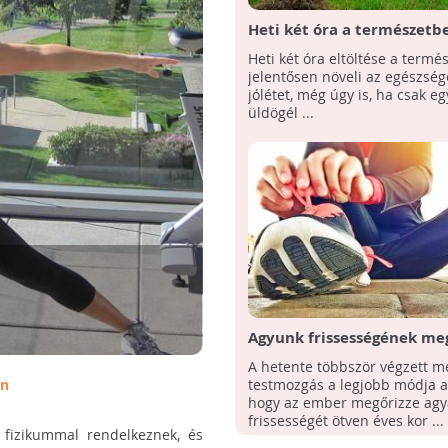
Heti két óra a természetbe
egészség elengedhetetlen 
Heti két óra eltöltése a termé
jelentősen növeli az egészsége
jólétet, még úgy is, ha csak e
üldögél ...
Agyunk frissességének me
érdekében végezzünk rend
A hetente többször végzett m
testmozgást
on
testmozgás a legjobb módja a
hogy az ember megőrizze agy
frissességét ötven éves kor ...
 fizikummal rendelkeznek, és