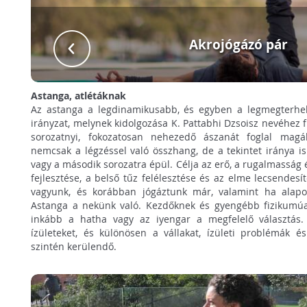
Akrojógázó pár
Astanga, atlétáknak
Az astanga a legdinamikusabb, és egyben a legmegterhel
irányzat, melynek kidolgozása K. Pattabhi Dzsoisz nevéhez 
sorozatnyi, fokozatosan nehezedő ászanát foglal magá
nemcsak a légzéssel való összhang, de a tekintet iránya is
vagy a második sorozatra épül. Célja az erő, a rugalmasság 
fejlesztése, a belső tűz felélesztése és az elme lecsende
vagyunk, és korábban jógáztunk már, valamint ha alapo
Astanga a nekünk való. Kezdőknek és gyengébb fizikumú
inkább a hatha vagy az iyengar a megfelelő választás.
ízületeket, és különösen a vállakat, ízületi problémák 
szintén kerülendő.