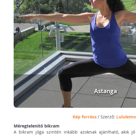
Astanga
Kép forrása
/ Szerző:
Lululem
Méregtelenítő bikram
A bikram jóga szintén inkább azoknak ajánlható, akik jó