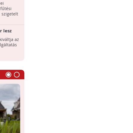
fűtésszámlát
ei
A lakosság a legnagyobb
fűtési
energiafogyasztó.
 szigetelt
 lesz
iváltja az
lgáltatás