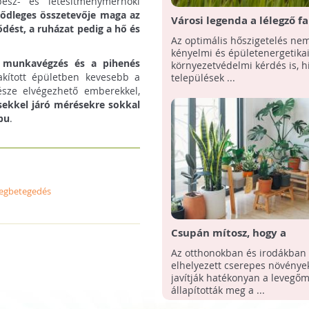
ész- és létesítménymérnöki
ődleges összetevője maga az
Városi legenda a lélegző fa
dést, a ruházat pedig a hő és
Az optimális hőszigetelés ne
kényelmi és épületenergetika
 munkavégzés és a pihenés
környezetvédelmi kérdés is, h
akított épületben kevesebb a
települések ...
észe elvégezhető emberekkel,
sekkel járó mérésekre sokkal
bu
.
egbetegedés
Csupán mítosz, hogy a
szobanövények tisztítják a
Az otthonokban és irodákban
elhelyezett cserepes növény
javítják hatékonyan a levegőm
állapították meg a ...