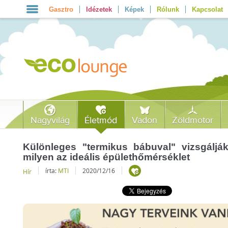
Gasztro
Idézetek
Képek
Rólunk
Kapcsolat
Nagyvilág
Életmód
Vadon
Zöldmotor
Különleges "termikus bábuval" vizsgáljá
milyen az ideális épülethőmérséklet
írta:
MTI
2020/12/16
Hír