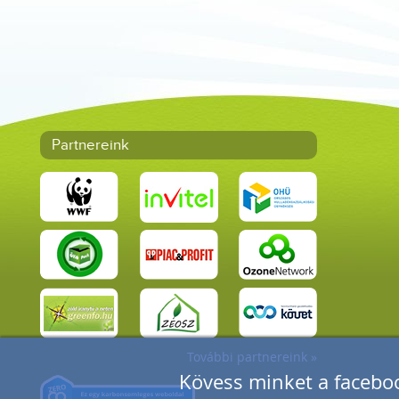
Partnereink
További partnereink »
Kövess minket a faceboo