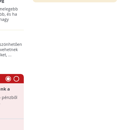
ég
 melegebb
bb, és ha
 nagy
öszönhetően
 vehetnek
t, ...
unk a
Ilyenek a magyar fűtési szokások
b pénzből
A háztartások negyedének hitelt kell
.
felvennie, hogy kifizesse a
fűtésszámláját és közel felük nem
használ termosztátot a ...
Felére csökkenthetjük a