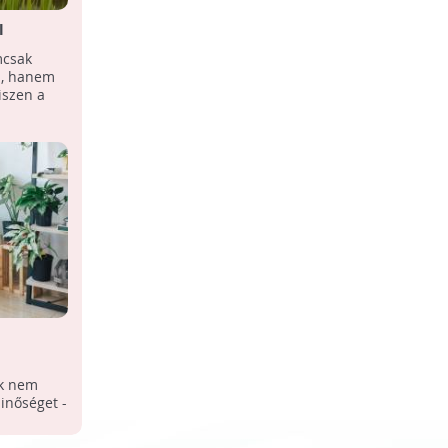
l
A helytelen fűtés, avagy a
láthatatlan tömeggyilkos
mcsak
Az OECD számításai szerint Kína után
i, hanem
népességarányosan Magyarországon
iszen a
hal meg a legtöbb ember idő előtt a
légszennyezettség ...
 levegőt?
ek nem
inőséget -