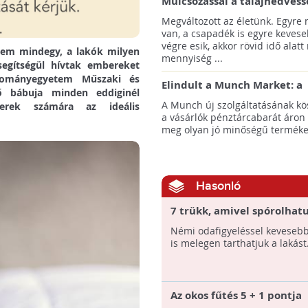
Mulcsozással a talajnedvess
megtartásáért
Megváltozott az életünk. Egyre
van, a csapadék is egyre kevese
végre esik, akkor rövid idő alatt
 nem mindegy, a lakók milyen
mennyiség ...
segítségül hívtak embereket
dományegyetem Műszaki és
Elindult a Munch Market: a
ő bábuja minden eddiginél
pazarláscsökkentő piactér
A Munch új szolgáltatásának k
erek számára az ideális
a vásárlók pénztárcabarát áron
meg olyan jó minőségű termékeke
Hasonló
7 trükk, amivel spórolhat
fűtésen
Némi odafigyeléssel keveseb
is melegen tarthatjuk a lakást
Az okos fűtés 5 + 1 pontja