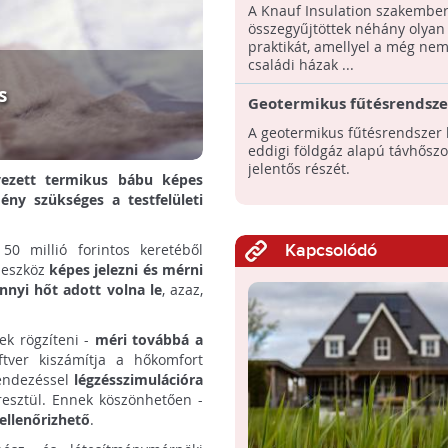
A Knauf Insulation szakember
összegyűjtöttek néhány olyan 
praktikát, amellyel a még nem
családi házak ...
s
Geotermikus fűtésrendszer
Kiskunhalason!
A geotermikus fűtésrendszer k
eddigi földgáz alapú távhőszo
jelentős részét.
vezett termikus bábu képes
ny szükséges a testfelületi
50 millió forintos keretéből
Kapcsolódó
 eszköz
képes jelezni és mérni
nyi hőt adott volna le
, azaz,
ek rögzíteni -
méri továbbá a
ftver kiszámítja a hőkomfort
endezéssel
légzésszimulációra
eresztül. Ennek köszönhetően -
ellenőrizhető
.