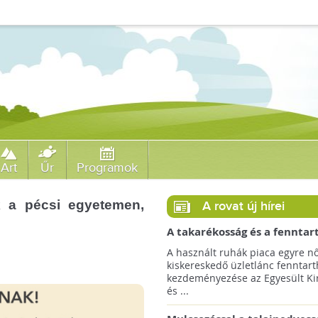
Art
Űr
Programok
k a pécsi egyetemen,
A rovat új hírei
A takarékosság és a fenntar
ösztönzésére a Zara 14 euró
A használt ruhák piaca egyre nő
országra terjeszti ki haszná
kiskereskedő üzletlánc fenntart
szolgáltatását!
kezdeményezése az Egyesült Ki
és ...