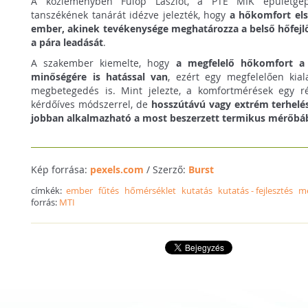
A közleményben Fülöp Lászlót, a PTE MIK épületgép
tanszékének tanárát idézve jelezték, hogy
a hőkomfort els
ember, akinek tevékenysége meghatározza a belső hőfejlő
a pára leadását
.
A szakember kiemelte, hogy
a megfelelő hőkomfort a
minőségére is hatással van
, ezért egy megfelelően kial
megbetegedés is. Mint jelezte, a komfortmérések egy r
kérdőíves módszerrel, de
hosszútávú vagy extrém terhelé
jobban alkalmazható a most beszerzett termikus mérőbá
Kép forrása:
pexels.com
/ Szerző:
Burst
címkék:
ember
fűtés
hőmérséklet
kutatás
kutatás - fejlesztés
m
forrás:
MTI