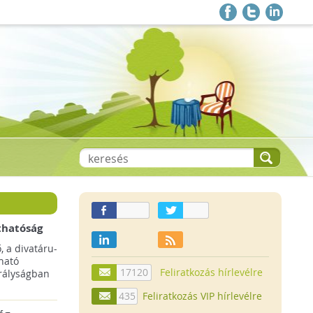
thatóság
pai
, a divatáru-
ltruha
ható
17120
Feliratkozás hírlevélre
rályságban
435
Feliratkozás VIP hírlevélre