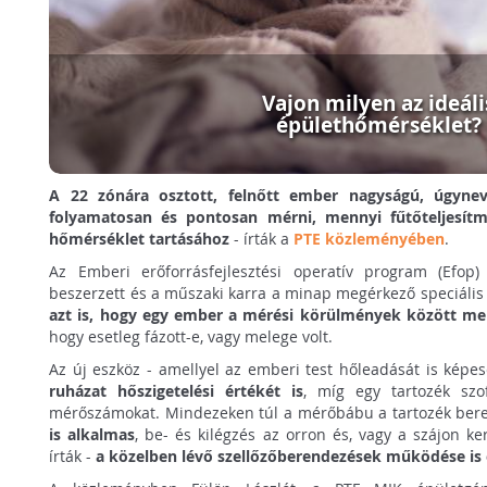
Vajon milyen az ideáli
épülethőmérséklet?
A 22 zónára osztott, felnőtt ember nagyságú, úgyne
folyamatosan és pontosan mérni, mennyi fűtőteljesítmé
hőmérséklet tartásához
- írták a
PTE közleményében
.
Az Emberi erőforrásfejlesztési operatív program (Efop) 
beszerzett és a műszaki karra a minap megérkező speciális
azt is, hogy egy ember a mérési körülmények között men
hogy esetleg fázott-e, vagy melege volt.
Az új eszköz - amellyel az emberi test hőleadását is képes
ruházat hőszigetelési értékét is
, míg egy tartozék szo
mérőszámokat. Mindezeken túl a mérőbábu a tartozék ber
is alkalmas
, be- és kilégzés az orron és, vagy a szájon k
írták -
a közelben lévő szellőzőberendezések működése is 