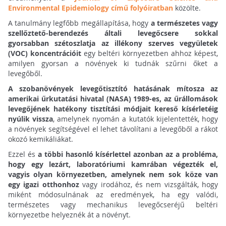
Environmental Epidemiology című folyóiratban
közölte.
A tanulmány legfőbb megállapítása, hogy
a természetes vagy
szellőztető-berendezés általi levegőcsere sokkal
gyorsabban szétoszlatja az illékony szerves vegyületek
(VOC) koncentrációit
egy beltéri környezetben ahhoz képest,
amilyen gyorsan a növények ki tudnák szűrni őket a
levegőből.
A szobanövények levegőtisztító hatásának mítosza az
amerikai űrkutatási hivatal (NASA) 1989-es, az űrállomások
levegőjének hatékony tisztítási módjait kereső kísérletéig
nyúlik vissza
, amelynek nyomán a kutatók kijelentették, hogy
a növények segítségével el lehet távolítani a levegőből a rákot
okozó kemikáliákat.
Ezzel és
a többi hasonló kísérlettel azonban az a probléma,
hogy egy lezárt, laboratóriumi kamrában végezték el,
vagyis olyan környezetben, amelynek nem sok köze van
egy igazi otthonhoz
vagy irodához, és nem vizsgálták, hogy
miként módosulnának az eredmények, ha egy valódi,
természetes vagy mechanikus levegőcseréjű beltéri
környezetbe helyeznék át a növényt.