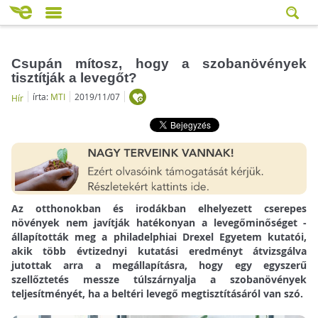
Csupán mítosz, hogy a szobanövények
tisztítják a levegőt?
írta:
MTI
2019/11/07
Hír
Az otthonokban és irodákban elhelyezett cserepes
növények nem javítják hatékonyan a levegőminőséget -
állapították meg a philadelphiai Drexel Egyetem kutatói,
akik több évtizednyi kutatási eredményt átvizsgálva
jutottak arra a megállapításra, hogy egy egyszerű
szellőztetés messze túlszárnyalja a szobanövények
teljesítményét, ha a beltéri levegő megtisztításáról van szó.