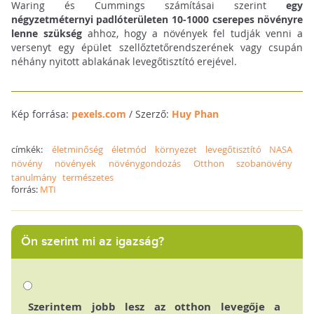
Waring és Cummings számításai szerint
egy
négyzetméternyi padlóterületen 10-1000 cserepes növényre
lenne szükség
ahhoz, hogy a növények fel tudják venni a
versenyt egy épület szellőztetőrendszerének vagy csupán
néhány nyitott ablakának levegőtisztító erejével.
Kép forrása:
pexels.com
/ Szerző:
Huy Phan
címkék:
életminőség
életmód
környezet
levegőtisztító
NASA
növény
növények
növénygondozás
Otthon
szobanövény
tanulmány
természetes
forrás:
MTI
Ön szerint mi az igazság?
Szerintem jobb lesz az otthon levegője a