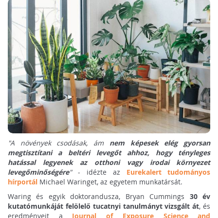
"A növények csodásak, ám
nem képesek elég gyorsan
megtisztítani a beltéri levegőt ahhoz, hogy tényleges
hatással legyenek az otthoni vagy irodai környezet
levegőminőségére
"
- idézte az
Eurekalert tudományos
hírportál
Michael Waringet, az egyetem munkatársát.
Waring és egyik doktorandusza, Bryan Cummings
30 év
kutatómunkáját felölelő tucatnyi tanulmányt vizsgált át
, és
eredményeit a
Journal of Exposure Science and