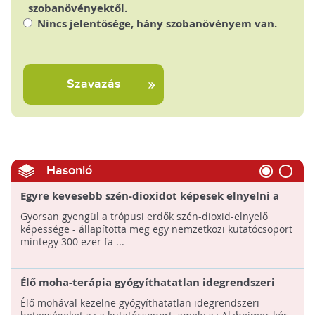
szobanövényektől.
Nincs jelentősége, hány szobanövényem van.
Szavazás
Hasonló
Egyre kevesebb szén-dioxidot képesek elnyelni a
trópusi erdők
Gyorsan gyengül a trópusi erdők szén-dioxid-elnyelő
képessége - állapította meg egy nemzetközi kutatócsoport
mintegy 300 ezer fa ...
Élő moha-terápia gyógyíthatatlan idegrendszeri
betegeknek?
Élő mohával kezelne gyógyíthatatlan idegrendszeri