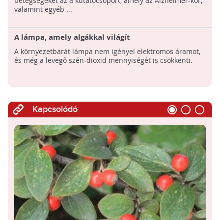
betegségeket az a kutatócsoport, amely az Alzheimer-kór,
valamint egyéb ...
A lámpa, amely algákkal világít
A környezetbarát lámpa nem igényel elektromos áramot,
és még a levegő szén-dioxid mennyiségét is csökkenti.
Kapcsolódó