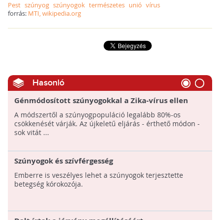
Pest
szúnyog
szúnyogok
természetes
unió
vírus
forrás:
MTI, wikipedia.org
Hasonló
Génmódosított szúnyogokkal a Zika-vírus ellen
A módszertől a szúnyogpopuláció legalább 80%-os
csökkenését várják. Az újkeletű eljárás - érthető módon -
sok vitát ...
Szúnyogok és szívférgesség
Emberre is veszélyes lehet a szúnyogok terjesztette
betegség kórokozója.