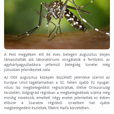
A Pest megyében élő 64 éves betegen augusztus elején
támasztották alá laboratóriumi vizsgálatok a fertőzést, az
agyhártyagyulladásra jellemző betegség tünetei még
júliusban jelentkeztek nála.
Az OEK augusztus közepén közzétett jelentése szerint az
Európai Unió tagállamaiban a 32. héten újabb tíz nyugat-
nílusi láz megbetegedést regisztráltak, illetve Oroszország
területén, Volgográd régióban a megbetegedések száma még
mindig növekszik, emellett négy esetet jelentettek ez évben
először a Szaratov régióból. Izraelben hat újabb
megbetegedést észleltek, főként Haifa körzetében.