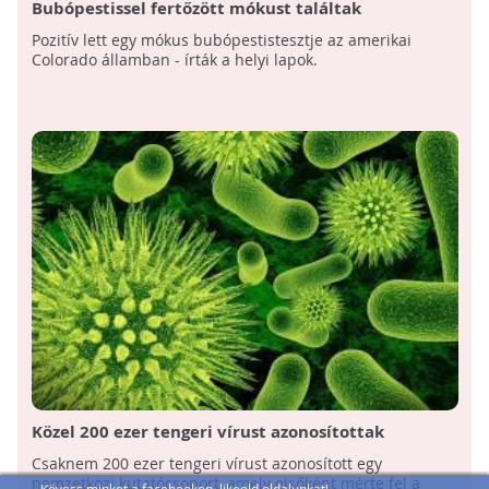
Bubópestissel fertőzött mókust találtak
Amerikában
Pozitív lett egy mókus bubópestistesztje az amerikai
Colorado államban - írták a helyi lapok.
Közel 200 ezer tengeri vírust azonosítottak
Csaknem 200 ezer tengeri vírust azonosított egy
nemzetközi kutatócsoport, amely elsőként mérte fel a