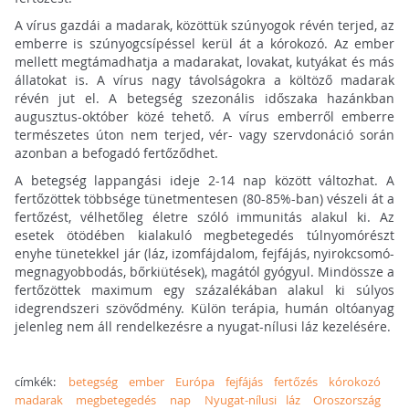
A vírus gazdái a madarak, közöttük szúnyogok révén terjed, az
emberre is szúnyogcsípéssel kerül át a kórokozó. Az ember
mellett megtámadhatja a madarakat, lovakat, kutyákat és más
állatokat is. A vírus nagy távolságokra a költöző madarak
révén jut el. A betegség szezonális időszaka hazánkban
augusztus-október közé tehető. A vírus emberről emberre
természetes úton nem terjed, vér- vagy szervdonáció során
azonban a befogadó fertőződhet.
A betegség lappangási ideje 2-14 nap között változhat. A
fertőzöttek többsége tünetmentesen (80-85%-ban) vészeli át a
fertőzést, vélhetőleg életre szóló immunitás alakul ki. Az
esetek ötödében kialakuló megbetegedés túlnyomórészt
enyhe tünetekkel jár (láz, izomfájdalom, fejfájás, nyirokcsomó-
megnagyobbodás, bőrkiütések), magától gyógyul. Mindössze a
fertőzöttek maximum egy százalékában alakul ki súlyos
idegrendszeri szövődmény. Külön terápia, humán oltóanyag
jelenleg nem áll rendelkezésre a nyugat-nílusi láz kezelésére.
címkék:
betegség
ember
Európa
fejfájás
fertőzés
kórokozó
madarak
megbetegedés
nap
Nyugat-nílusi láz
Oroszország