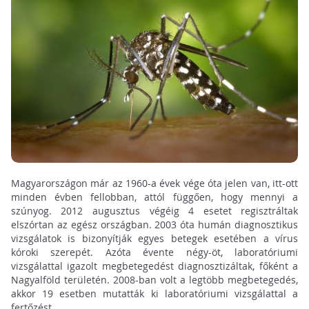
Magyarországon már az 1960-a évek vége óta jelen van, itt-ott
minden évben fellobban, attól függően, hogy mennyi a
szúnyog. 2012 augusztus végéig 4 esetet regisztráltak
elszórtan az egész országban. 2003 óta humán diagnosztikus
vizsgálatok is bizonyítják egyes betegek esetében a vírus
kóroki szerepét. Azóta évente négy-öt, laboratóriumi
vizsgálattal igazolt megbetegedést diagnosztizáltak, főként a
Nagyalföld területén. 2008-ban volt a legtöbb megbetegedés,
akkor 19 esetben mutatták ki laboratóriumi vizsgálattal a
fertőzést.