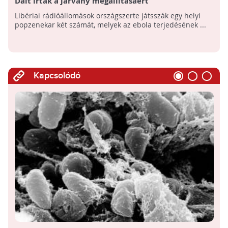
Dalt írtak a járvány megállításáért
Libériai rádióállomások országszerte játsszák egy helyi
popzenekar két számát, melyek az ebola terjedésének ...
Kapcsolódó