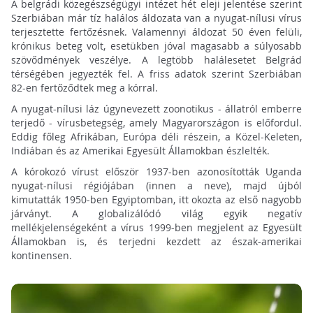
A belgrádi közegészségügyi intézet hét eleji jelentése szerint
Szerbiában már tíz halálos áldozata van a nyugat-nílusi vírus
terjesztette fertőzésnek. Valamennyi áldozat 50 éven felüli,
krónikus beteg volt, esetükben jóval magasabb a súlyosabb
szövődmények veszélye. A legtöbb halálesetet Belgrád
térségében jegyezték fel. A friss adatok szerint Szerbiában
82-en fertőződtek meg a kórral.
A nyugat-nílusi láz úgynevezett zoonotikus - állatról emberre
terjedő - vírusbetegség, amely Magyarországon is előfordul.
Eddig főleg Afrikában, Európa déli részein, a Közel-Keleten,
Indiában és az Amerikai Egyesült Államokban észlelték.
A kórokozó vírust először 1937-ben azonosították Uganda
nyugat-nílusi régiójában (innen a neve), majd újból
kimutatták 1950-ben Egyiptomban, itt okozta az első nagyobb
járványt. A globalizálódó világ egyik negatív
mellékjelenségeként a vírus 1999-ben megjelent az Egyesült
Államokban is, és terjedni kezdett az észak-amerikai
kontinensen.