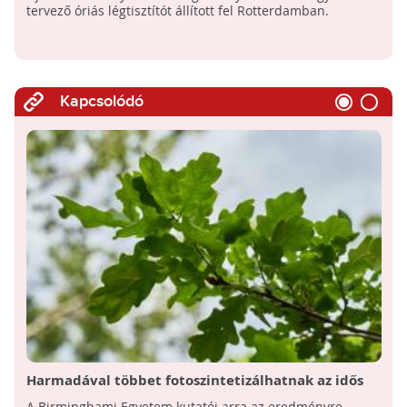
tervező óriás légtisztítót állított fel Rotterdamban.
Kapcsolódó
Harmadával többet fotoszintetizálhatnak az idős
tölgyfák a légszennyezés hatására
A Birminghami Egyetem kutatói arra az eredményre