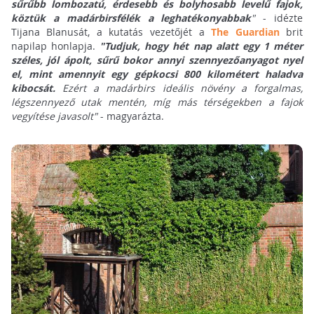
sűrűbb lombozatú, érdesebb és bolyhosabb levelű fajok,
köztük a madárbirsfélék a leghatékonyabbak
"
- idézte
Tijana Blanusát, a kutatás vezetőjét a
The Guardian
brit
napilap honlapja.
"Tudjuk, hogy hét nap alatt egy 1 méter
széles, jól ápolt, sűrű bokor annyi szennyezőanyagot nyel
el, mint amennyit egy gépkocsi 800 kilométert haladva
kibocsát.
Ezért a madárbirs ideális növény a forgalmas,
légszennyező utak mentén, míg más térségekben a fajok
vegyítése javasolt"
- magyarázta.