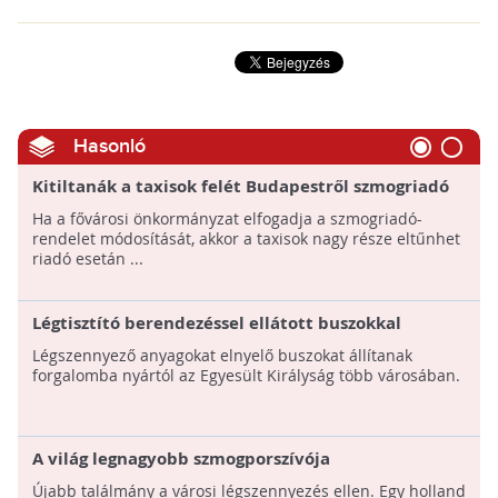
Hasonló
Kitiltanák a taxisok felét Budapestről szmogriadó
esetén
Ha a fővárosi önkormányzat elfogadja a szmogriadó-
rendelet módosítását, akkor a taxisok nagy része eltűnhet
riadó esetán ...
Légtisztító berendezéssel ellátott buszokkal
küzdenek a szmog ellen Nagy-Britanniában
Légszennyező anyagokat elnyelő buszokat állítanak
forgalomba nyártól az Egyesült Királyság több városában.
A világ legnagyobb szmogporszívója
Újabb találmány a városi légszennyezés ellen. Egy holland