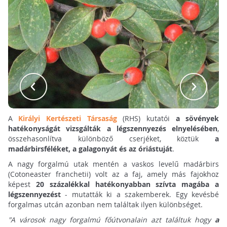
A
Királyi Kertészeti Társaság
(RHS) kutatói
a sövények
hatékonyságát vizsgálták a légszennyezés elnyelésében
,
összehasonlítva különböző cserjéket, köztük
a
madárbirsféléket, a galagonyát és az óriástuját
.
A nagy forgalmú utak mentén a vaskos levelű madárbirs
(Cotoneaster franchetii) volt az a faj, amely más fajokhoz
képest
20 százalékkal hatékonyabban szívta magába a
légszennyezést
- mutatták ki a szakemberek. Egy kevésbé
forgalmas utcán azonban nem találtak ilyen különbséget.
"A városok nagy forgalmú főútvonalain azt találtuk hogy
a