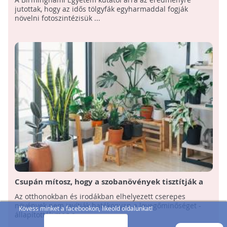
jutottak, hogy az idős tölgyfák egyharmaddal fogják
növelni fotoszintézisük ...
Csupán mítosz, hogy a szobanövények tisztítják a
levegőt?
Az otthonokban és irodákban elhelyezett cserepes
növények nem javítják hatékonyan a levegőminőséget -
Kövess minket a facebookon, likeold oldalunkat!
állapították meg a ...