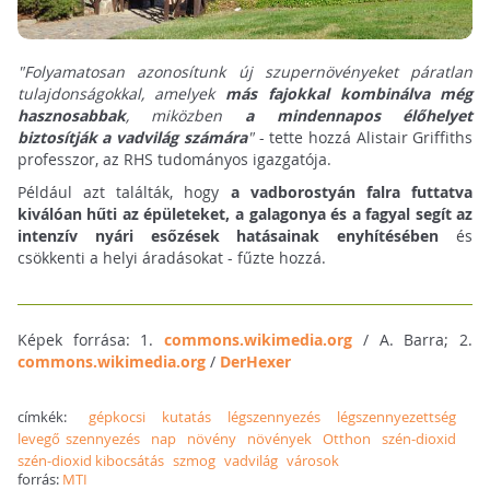
"Folyamatosan azonosítunk új szupernövényeket páratlan
tulajdonságokkal, amelyek
más fajokkal kombinálva még
hasznosabbak
, miközben
a mindennapos élőhelyet
biztosítják a vadvilág számára
"
- tette hozzá Alistair Griffiths
professzor, az RHS tudományos igazgatója.
Például azt találták, hogy
a vadborostyán falra futtatva
kiválóan hűti az épületeket, a galagonya és a fagyal segít az
intenzív nyári esőzések hatásainak enyhítésében
és
csökkenti a helyi áradásokat - fűzte hozzá.
Képek forrása: 1.
commons.wikimedia.org
/ A. Barra; 2.
commons.wikimedia.org
/
DerHexer
címkék:
gépkocsi
kutatás
légszennyezés
légszennyezettség
levegő szennyezés
nap
növény
növények
Otthon
szén-dioxid
szén-dioxid kibocsátás
szmog
vadvilág
városok
forrás:
MTI