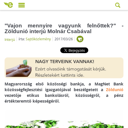
"Vajon mennyire vagyunk felnőttek?" -
Zöldunió interjú Molnár Csabával
írta:
Sajtóközlemény
2017/03/26
Interjú
Magyarország első közösségi bankja, a MagNet Bank
közösségfejlesztési igazgatójával beszélgetett a
Zöldunió
vezetője etikus bankolásról, közösségről, a pénz
értékteremtő képességéről.