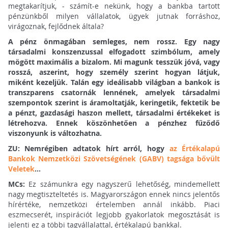
megtakarítjuk, - számít-e nekünk, hogy a bankba tartott
pénzünkből milyen vállalatok, ügyek jutnak forráshoz,
virágoznak, fejlődnek általa?
A pénz önmagában semleges, nem rossz. Egy nagy
társadalmi konszenzussal elfogadott szimbólum, amely
mögött maximális a bizalom. Mi magunk tesszük jóvá, vagy
rosszá, aszerint, hogy személy szerint hogyan látjuk,
miként kezeljük. Talán egy ideálisabb világban a bankok is
transzparens csatornák lennének, amelyek társadalmi
szempontok szerint is áramoltatják, keringetik, fektetik be
a pénzt, gazdasági haszon mellett, társadalmi értékeket is
létrehozva. Ennek köszönhetően a pénzhez fűződő
viszonyunk is változhatna.
ZU: Nemrégiben adtatok hírt arról, hogy
az Értékalapú
Bankok Nemzetközi Szövetségének (GABV) tagsága bővült
Veletek
...
MCs:
Ez számunkra egy nagyszerű lehetőség, mindemellett
nagy megtiszteltetés is. Magyarországon ennek nincs jelentős
hírértéke, nemzetközi értelemben annál inkább. Piaci
eszmecserét, inspirációt legjobb gyakorlatok megosztását is
jelenti ez a többi tagvállalattal, értékalapú bankkal.