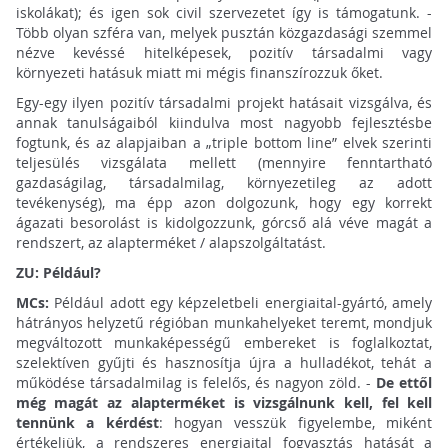
iskolákat); és igen sok civil szervezetet így is támogatunk. -
Több olyan szféra van, melyek pusztán közgazdasági szemmel
nézve kevéssé hitelképesek, pozitív társadalmi vagy
környezeti hatásuk miatt mi mégis finanszírozzuk őket.
Egy-egy ilyen pozitív társadalmi projekt hatásait vizsgálva, és
annak tanulságaiból kiindulva most nagyobb fejlesztésbe
fogtunk, és az alapjaiban a „triple bottom line” elvek szerinti
teljesülés vizsgálata mellett (mennyire fenntartható
gazdaságilag, társadalmilag, környezetileg az adott
tevékenység), ma épp azon dolgozunk, hogy egy korrekt
ágazati besorolást is kidolgozzunk, górcső alá véve magát a
rendszert, az alapterméket / alapszolgáltatást.
ZU: Például?
MCs:
Például adott egy képzeletbeli energiaital-gyártó, amely
hátrányos helyzetű régióban munkahelyeket teremt, mondjuk
megváltozott munkaképességű embereket is foglalkoztat,
szelektíven gyűjti és hasznosítja újra a hulladékot, tehát a
működése társadalmilag is felelős, és nagyon zöld. -
De ettől
még magát az alapterméket is vizsgálnunk kell, fel kell
tennünk a kérdést
: hogyan vesszük figyelembe, miként
értékeljük, a rendszeres energiaital fogyasztás hatását a