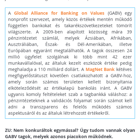
A
Global Alliance for Banking on Values
(GABV) egy
nonprofit szervezet, amely közös értékek mentén működő
független bankokat és takarékszövetkezeteket tömörít
világszerte. A 2009-ben alapított közösség mára 39
pénzintézetet számlál, melyek Ázsiában, Afrikában,
Ausztráliában, Észak- és Dél-Amerikában, illetve
Európában egyaránt megtalálhatók. A tagok összesen 24
millió ügyfelet szolgálnak ki több mint 42 ezer
munkavállalóval, az általuk kezelt eszközök értéke pedig
meghaladja a 110 milliárd dollárt. A
MagNet Bank
kétéves
megfigyelőstátuszt követően csatlakozhatott a GABV-hoz,
amely során számos területen kellett bizonyítania
elköteleződését az értékalapú bankolás iránt. A GABV
ugyanis komoly feltételeket szab a tagbankká váláshoz: a
pénzintézeteknek a validációs folyamat során számot kell
adni a transzparens és felelős működés számos
aspektusáról és az általuk létrehozott értékekről.
ZU: Nem konkuráltok egymással? Úgy tudom vannak olyan
GABV tagok, melyek azonos piacokon működnek.