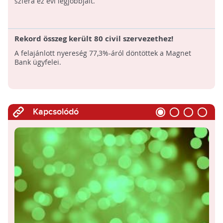
szféra ez évi legjobbjait.
Rekord összeg került 80 civil szervezethez!
A felajánlott nyereség 77,3%-áról döntöttek a Magnet
Bank ügyfelei.
Kapcsolódó