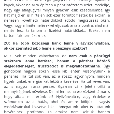
kapok, akkor ne arra építsen a pénzintézetem üzleti modellje,
hogy egy átlagügyfél milyen gyakran esik késedelembe, így
hát majd én is hirtelen sok ezer forintot fizetek be extrán, a
nehezen követhető határidőkből adódó megcsúszás okán.
Vagy, hogy a limitemelésekkel eljussak arra a pontra, ahol már
nehéz lesz tartanom a fizetési határidőket... Ezeket nem
tartom fair termékeknek.
ZU: Ha több közösségi bank lenne világviszonylatban,
akkor szerinted jobb lenne a pénzügyi szektor?
MCs: Sok minden változhatna, de
nem csak a pénzügyi
szektorra lenne hatással, hanem a pénzhez kötődő
elégedetlenséget, frusztrációt is megváltoztathatná
. Úgy
gondolom nagyon sokan kissé kibillenten viszonyulunk a
pénzhez: Ha túl sok van, az a rossz: agyonnyom, minden
figyelmünket, energiánkat leköti a kezelése. Ha túl kevés van,
az is nagyon rossz persze. Gyakran válik (élet-) céllá a
mennyiségének növelése. De mi lenne, ha eszközként látnánk,
hogy általa mit érünk el? Nyilvánvaló-e, vagy érdekes-e
számunkra az a hatás, ahol és amire költjük - vagyis
vásárlásainkkal közvetve kiket támogatunk, kiket is juttatunk
bevételhez, profithoz? És amikor nem költjük, hanem