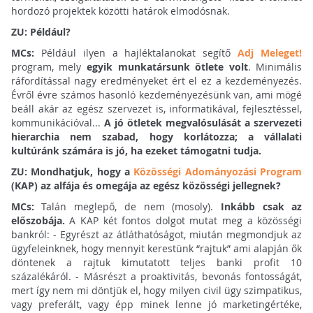
hordozó projektek közötti határok elmodósnak.
ZU: Például?
MCs:
Például ilyen a hajléktalanokat segítő
Adj Meleget!
program, mely
egyik munkatársunk ötlete volt
. Minimális
ráfordítással nagy eredményeket ért el ez a kezdeményezés.
Évről évre számos hasonló kezdeményezésünk van, ami mögé
beáll akár az egész szervezet is, informatikával, fejlesztéssel,
kommunikációval...
A jó ötletek megvalósulását a szervezeti
hierarchia nem szabad, hogy korlátozza; a vállalati
kultúránk számára is jó, ha ezeket támogatni tudja.
ZU: Mondhatjuk, hogy a
Közösségi Adományozási Program
(KAP) az alfája és omegája az egész közösségi jellegnek?
MCs:
Talán meglepő, de nem (mosoly).
Inkább csak az
előszobája.
A KAP két fontos dolgot mutat meg a közösségi
bankról: - Egyrészt az átláthatóságot, miután megmondjuk az
ügyfeleinknek, hogy mennyit kerestünk “rajtuk” ami alapján ők
döntenek a rajtuk kimutatott teljes banki profit 10
százalékáról. - Másrészt a proaktivitás, bevonás fontosságát,
mert így nem mi döntjük el, hogy milyen civil ügy szimpatikus,
vagy preferált, vagy épp minek lenne jó marketingértéke,