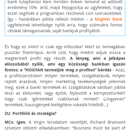
bank tulajdonosi köre minden évben lemond az adózott
eredmény 10%- áról, majd feljogosítja az ügyfeleket, hogy
ezzel segítsék a programban résztvevő civil szervezeteket.
Így – hazánkban példa nélküli módon – a
MagNet Bank
ügyfeleinek lehetősége nyílik arra, hogy számukra fontos
célokat támogassanak, saját bankjuk profitjából.
És hogy ez miért is csak egy előszoba? Mert ez önmagában
pusztán filantrópia. Arról szól, hogy miként adjuk vissza a
megtermelt profit egy részét.
A lényeg, ami a jelképes
előszobából nyílik, ami egy közösségi bankban igazán
fontos: a “HOGYAN termeljük meg a profitot” kérdés
- Azaz,
a profitszerzésben milyen termékek, szolgáltatások, milyen
rejtett árazások, milyen marketing tevékenységek jelennek
meg; ezek a banki termékek és szolgáltatások valóban jobbá
teszi az életünket, vagy építik, fejlesztik a környezetünket?
Vagy csak ígéretekkel csábítanak minket? („Ingyenes”
termékek, luxusigények kielégítése sokadik hitelből...)
ZU: Portfólió és stratégia?
MCs: Igen.
A Virgin birodalom vezetőjét, Richard Bransont
szívesen idézem előadásaimban: “Business must be part of