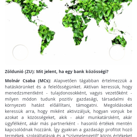
Zöldunió (ZU): Mit jelent, ha egy bank közösségi?
Molnár Csaba (MCs):
Alapvetően tágabban értelmezzük a
hatáskörünket és a felelősségünket. Aktívan keressük, hogy
menedzsmentként - tulajdonosokként, vagyis vezetőként -
milyen módon tudunk pozitív gazdasági, társadalmi és
környezeti hatást előállítani, támogatni. Megoldásokat
keressük arra, hogy miként aktivizáljuk, hogyan vonjuk be
azokat a közösségeket, akik - akár munkatársként, akár
ügyfélként, akár más partnerként - hasonló értékek mentén
kapcsolódnak hozzánk. Így gyakran a gazdasági profitot hozó
termékek, szolgáltatások és a “szívmelengető” közös értékeket