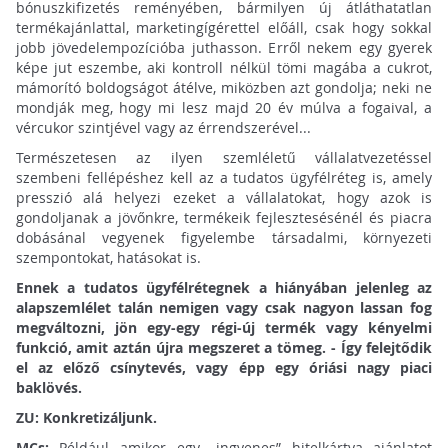
bónuszkifizetés reményében, bármilyen új átláthatatlan
termékajánlattal, marketingígérettel előáll, csak hogy sokkal
jobb jövedelempozícióba juthasson. Erről nekem egy gyerek
képe jut eszembe, aki kontroll nélkül tömi magába a cukrot,
mámorító boldogságot átélve, miközben azt gondolja; neki ne
mondják meg, hogy mi lesz majd 20 év múlva a fogaival, a
vércukor szintjével vagy az érrendszerével...
Természetesen az ilyen szemléletű vállalatvezetéssel
szembeni fellépéshez kell az a tudatos ügyfélréteg is, amely
presszió alá helyezi ezeket a vállalatokat, hogy azok is
gondoljanak a jövőnkre, termékeik fejlesztesésénél és piacra
dobásánal vegyenek figyelembe társadalmi, környezeti
szempontokat, hatásokat is.
Ennek a tudatos ügyfélrétegnek a hiányában jelenleg az
alapszemlélet talán nemigen vagy csak nagyon lassan fog
megváltozni, jön egy-egy régi-új termék vagy kényelmi
funkció, amit aztán újra megszeret a tömeg. - Így felejtődik
el az előző csínytevés, vagy épp egy óriási nagy piaci
baklövés.
ZU: Konkretizáljunk.
MCs:
Például amikor egy „ingyenes” hitelkártya ajánlatot