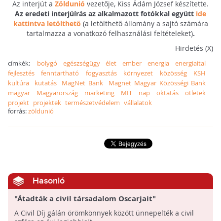
Az interjút a
Zöldunió
vezetője, Kiss Ádám József készítette.
Az eredeti interjúírás az alkalmazott fotókkal együtt
ide
kattintva letölthető
(a letölthető állomány a sajtó számára
tartalmazza a vonatkozó felhasználási feltételeket)
.
Hirdetés (X)
címkék:
bolygó
egészségügy
élet
ember
energia
energiaital
fejlesztés
fenntartható
fogyasztás
környezet
közösség
KSH
kultúra
kutatás
MagNet Bank
Magnet Magyar Közösségi Bank
magyar
Magyarország
marketing
MIT
nap
oktatás
ötletek
projekt
projektek
természetvédelem
vállalatok
forrás:
zöldunió
Hasonló
"Átadták a civil társadalom Oscarjait"
A Civil Díj gálán örömkönnyek között ünnepelték a civil