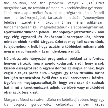
the solution, not the problem” vagyis - „Az üzlet
megoldásokat, ne további (társadalmi) problémákat gyártson”.
Tehát már alaptermékek és az alapstartégia szintjén is fel kell
mérni a tevékenységünk társadalmi hatását. (Amennyiben
felelősen szeretnénk működni.) Ehhez néha radikálisan,
fundamentálisan kell megváltoztatnunk alapparadigmáinkat.
Gyermekkorunkban például monopoly-t játszottunk - ami
egy elég egyszerű és énközpontú szereptanulás, hiszen
minden elénk kerülő tárgyat, üzletet meg kell szereznünk,
tulajdonolnunk kell, hogy azután a többieket mihamarabb
meg is sarcolhassuk. - Ez mindenképp a múlt.
Nálunk az adományozási programban például az is fontos,
hogyan változik meg a gondolkodásunk arról, hogy a sok
kisebb összegről szóló egyéni döntés az alapja annak, hogy
végül a teljes profit 10% - vagyis így több tízmillió forint
kerüljön szétosztásra évről-évre a civil szervezetek között.
Ügyfeleink megtapasztalhatják, hogy erre csak ők tudnak
hatni, mi a keretrendszert adjuk, de élővé vagy működővé
ők maguk teszik ezt.
Margaret Mead szavaival: „Soha ne kételkedj abban, hogy egy
kis csoport gondolkodó, céltudatos ember képes