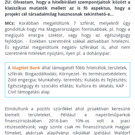
ZU: Olvastam, hogy a hitelbírálati szempontjaitok között a
klasszikus mutatók mellett az is fő aspektus, hogy a
projekt cél társadalmilag hasznosnak tekinthető-e...
MCs:
Korábban megjelöltünk 7 szférát, melyekről úgy
gondoltuk hogy ma Magyarországon fontosabbak, pl. hogy a
megújuló energia szektor, vagy hogy az egészségügy
fejlődjön. - Ezekben szeretnénk sokkal aktívabban hitelezni.
És egyúttal megjelöltünk negatív szférákat is, ahol nem
szeretnénk hiteleket nyújtani, ilyen pl. a dohányipar.
A
MagNet Bank
által támogatott főbb hitelcélok, területek,
szférák: Biogazdálkodás; Környezet- és természetvédelem;
Zöld engergia; Munkahely- teremtés; Kutatás és fejlesztés;
Egészségügy és szociális ellátás; Kultúra és oktatás; KAP -
Civil támogatási alap
Elindultunk a pozitív szűrőkkel ahol proaktívan keresünk
kiemelt területeket. Például a naperőműparkok
finanszírozásában 2016-ban 10%-os volt a piaci
részesedésünk; vagy szinte csak mi finanszírozunk magyar
filmeket, akárcsak alapítványi iskolákat (például Waldorf