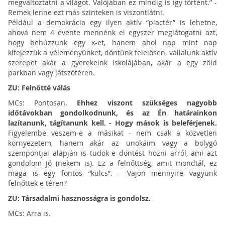
megváltoztatni a világot. Valójában ez mindig is így történt.” -
Remek lenne ezt más szinteken is viszontlátni.
Például a demokrácia egy ilyen aktív “piactér” is lehetne,
ahová nem 4 évente mennénk el egyszer meglátogatni azt,
hogy behúzzunk egy x-et, hanem ahol nap mint nap
kifejezzük a véleményünket, döntünk felelősen, vállalunk aktív
szerepet akár a gyerekeink iskolájában, akár a egy zöld
parkban vagy játszótéren.
ZU: Felnőtté válás
MCs: Pontosan.
Ehhez viszont szükséges nagyobb
időtávokban gondolkodnunk, és az Én határainkon
lazítanunk, tágítanunk kell. - Hogy mások is beleférjenek.
Figyelembe veszem-e a másikat - nem csak a közvetlen
környezetem, hanem akár az unokáim vagy a bolygó
szempontjai alapján is tudok-e döntést hozni arról, ami azt
gondolom jó (nekem is). Ez a felnőttség, amit mondtál, ez
maga is egy fontos “kulcs”. - Vajon mennyire vagyunk
felnőttek e téren?
ZU: Társadalmi hasznosságra is gondolsz.
MCs: Arra is.