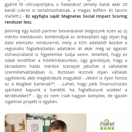
gyártó fő célcsoportjára, a fiatalokra? (Amely italok akár 20
kanál cukrot is tartalmazhatnak, a magas koffein és taurin
mellett.) -
Ez egyfajta saját Magnetes Social Impact Scoring
rendszer lesz.
Jelenleg egy külső partner bevonásával dolgozunk ezen az új
mérési metóduson: kombináljuk az önbevallást egy olyan big
data elemzési rendszerrel, mely a KSH adataitól kezdve a
regionális foglalkoztatási adatokon át akár még az ágazati
vízhasználatot is figyelembe tudja venni. Amellett, hogy ez
sokat lendíthet a hitelbírálatunkon, úgy gondoljuk, hogy a
társadalmi hatás mérése szerepet játszhat a vállalatok
szemléletváltásában is. Biztosan lesznek olyan vállalati
ügyfeleink, akik megkérdezik maguktól - „Miért is ilyen fontos
ez a MagNet banknak?”; - „Lehet, hogy jobb finanszírozási
ajánlatot kapunk a banktól, ha foglalkozunk ezekkel a
kérdésekkel?” - Így ez nem csak nagyon komplex, de igazán
izgalmas projekt is egyben.