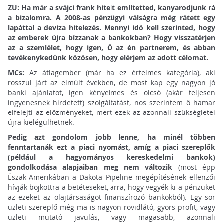
ZU: Ha már a svájci frank hitelt említetted, kanyarodjunk rá
a bizalomra. A 2008-as pénzügyi válságra még rátett egy
lapáttal a deviza hitelezés. Mennyi idő kell szerinted, hogy
az emberek újra bízzanak a bankokban? Hogy visszatérjen
az a szemlélet, hogy igen, Ő az én partnerem, és abban
tevékenykedünk közösen, hogy elérjem az adott célomat.
MCs:
Az átlagember (már ha ez értelmes kategória), aki
rosszul járt az elmúlt években, de most kap egy nagyon jó
banki ajánlatot, igen kényelmes és olcsó (akár teljesen
ingyenesnek hirdetett) szolgáltatást, nos szerintem ő hamar
elfelejti az előzményeket, mert ezek az azonnali szükségletei
újra kielégülhetnek.
Pedig azt gondolom jobb lenne, ha minél többen
fenntartanák ezt a piaci nyomást, amíg a piaci szereplők
(például a hagyományos kereskedelmi bankok)
gondolkodása alapjaiban meg nem változik
(most épp
Észak-Amerikában a Dakota Pipeline megépítésének ellenzői
hívják bojkottra a betéteseket, arra, hogy vegyék ki a pénzüket
az ezeket az olajtársaságot finanszírozó bankokból). Egy sor
üzleti szereplő még ma is nagyon rövidlátó, gyors profit, vagy
üzleti mutató javulás, vagy magasabb, azonnali