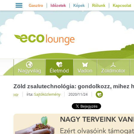
Gasztro
Idézetek
Képek
Rólunk
Kapcsolat
Nagyvilág
Életmód
Vadon
Zöldmotor
Zöld zsalutechnológia: gondolkozz, mihez h
írta:
Sajtóközlemény
2020/11/24
Hír