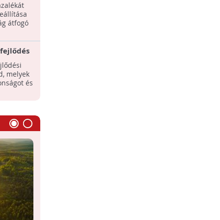
lme és
ázalékát
eállítása
ág átfogó
ntes technológia
fejlődés
jlődési
d, melyek
onságot és