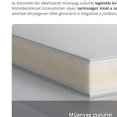
az évtizedek óta alkalmazott műanyag zsaluhéj
legendás ko
felületkezeléssel bizonyítottan olyan
tartósságot kínál a 
amellyel ténylegesen több generáció is dolgozhat a jövőben,
Műanyag zsaluhéj