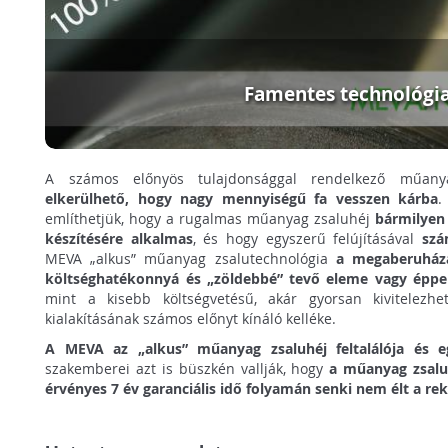
Famentes technológi
A számos előnyös tulajdonsággal rendelkező műan
elkerülhető, hogy nagy mennyiségű fa vesszen kárba
.
említhetjük, hogy a rugalmas műanyag zsaluhéj
bármilyen 
készítésére alkalmas
, és hogy egyszerű felújításával
szá
MEVA „alkus” műanyag zsalutechnológia
a megaberuház
költséghatékonnyá és „zöldebbé” tevő eleme vagy éppe
mint a kisebb költségvetésű, akár gyorsan kivitelezhe
kialakításának számos előnyt kínáló kelléke.
A MEVA az „alkus” műanyag zsaluhéj feltalálója és eg
szakemberei azt is büszkén vallják, hogy
a műanyag zsaluh
érvényes 7 év garanciális idő folyamán senki nem élt a re