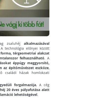
a
yag zsaluhéj
alkalmazásával
 A technológia előnyei között
forma, térgeometriai alakzat
mtalanszor felhasználható
. A
ásokat éppúgy meggyorsító,
n az építőművészet eszköze
,
tő családi házak homlokzati
yedüli forgalmazója.
A cég
éj 20 éves pályafutása alatt
klamáció lehetőségével
.