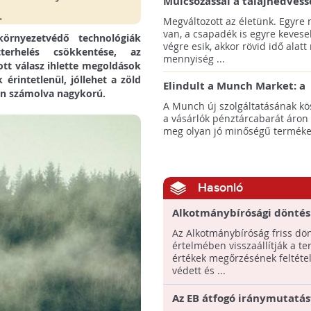
Mulcsozással a talajnedvess
megtartásáért
Megváltozott az életünk. Egyre
van, a csapadék is egyre kevese
örnyezetvédő technológiák
végre esik, akkor rövid idő alatt
terhelés csökkentése, az
mennyiség ...
tt válasz ihlette megoldások
érintetlenül, jóllehet a zöld
Elindult a Munch Market: a
en számolva nagykorú.
pazarláscsökkentő piactér
A Munch új szolgáltatásának k
a vásárlók pénztárcabarát áron
meg olyan jó minőségű termékeke
Hasonló
Alkotmánybírósági döntés
kevesebb tarvágás,
Az Alkotmánybíróság friss dö
természetesebb erdők
értelmében visszaállítják a te
értékek megőrzésének feltétel
védett és ...
Az EB átfogó iránymutatás