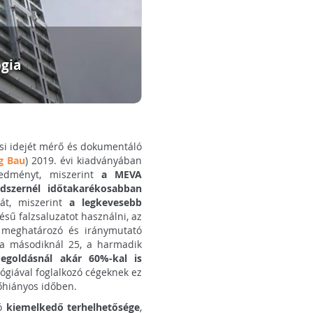
gia
ési idejét mérő és dokumentáló
ng Bau
) 2019. évi kiadványában
redményt, miszerint
a MEVA
dszernél időtakarékosabban
ját, miszerint
a legkevesebb
ésű falzsaluzatot használni, az
 meghatározó és iránymutató
n a másodiknál 25, a harmadik
egoldásnál akár 60%-kal is
lógiával foglalkozó cégeknek ez
őhiányos időben.
dó
kiemelkedő terhelhetősége
,