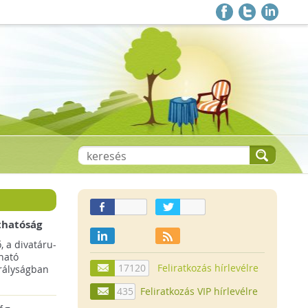
thatóság
pai
, a divatáru-
ltruha
ható
17120
Feliratkozás hírlevélre
rályságban
435
Feliratkozás VIP hírlevélre