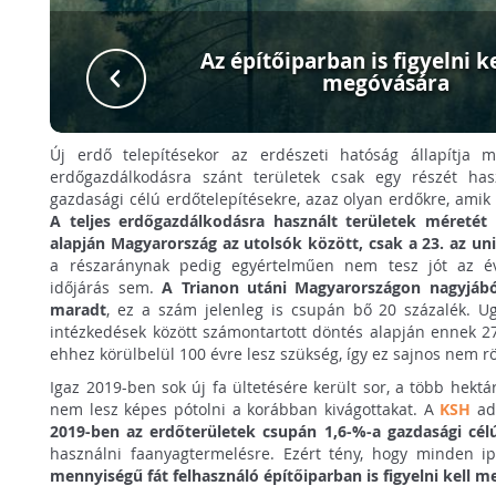
Az építőiparban is figyelni ke
megóvására
Új erdő telepítésekor az erdészeti hatóság állapítja 
erdőgazdálkodásra szánt területek csak egy részét has
gazdasági célú erdőtelepítésekre, azaz olyan erdőkre, amik 
A teljes erdőgazdálkodásra használt területek méretét 
alapján Magyarország az utolsók között, csak a 23. az uni
a részaránynak pedig egyértelműen nem tesz jót az év
időjárás sem.
A Trianon utáni Magyarországon nagyjából
maradt
, ez a szám jelenleg is csupán bő 20 százalék. U
intézkedések között számontartott döntés alapján ennek 27
ehhez körülbelül 100 évre lesz szükség, így ez sajnos nem r
Igaz 2019-ben sok új fa ültetésére került sor, a több hek
nem lesz képes pótolni a korábban kivágottakat. A
KSH
ada
2019-ben az erdőterületek csupán 1,6-%-a gazdasági célú
használni faanyagtermelésre. Ezért tény, hogy minden i
mennyiségű fát felhasználó építőiparban is figyelni kell 