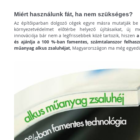
Miért használunk fát, ha nem szükséges?
Az építőiparban dolgozó cégek egyre másra mutatják be a
környezetvédelmet előtérbe helyező újításaikat, új 
innovációja bár nem a legfrissebbek közé tartozik, hiszen
a
és ajánlja a 100 %-ban famentes, számtalanszor felhasz
műanyag alkus zsaluhéjat
, Magyarországon ma még egyedül