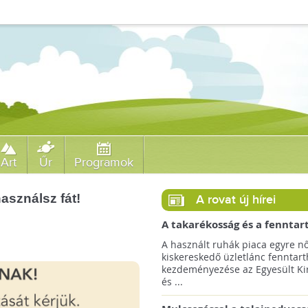
Art
Űr
Programok
asználsz fát!
A rovat új hírei
A takarékosság és a fenntar
ösztönzésére a Zara 14 euró
A használt ruhák piaca egyre nő
országra terjeszti ki haszná
kiskereskedő üzletlánc fenntart
szolgáltatását!
kezdeményezése az Egyesült Ki
és ...