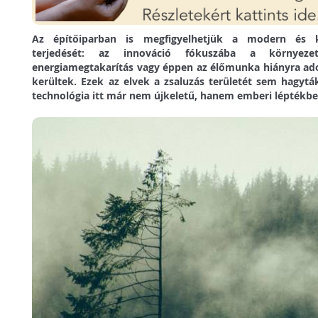
Az építőiparban is megfigyelhetjük a modern és k
terjedését: az innováció fókuszába a környezet
energiamegtakarítás vagy éppen az élőmunka hiányra ado
kerültek. Ezek az elvek a zsaluzás területét sem hagyták 
technológia itt már nem újkeletű, hanem emberi léptékb