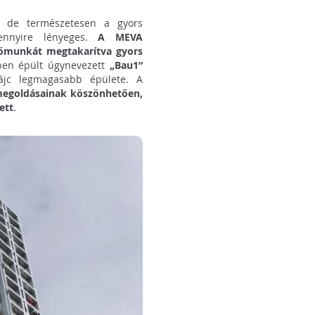
, de természetesen a gyors
ennyire lényeges.
A MEVA
előmunkát megtakarítva gyors
ben épült úgynevezett
„Bau1”
jc legmagasabb épülete. A
megoldásainak köszönhetően,
ett
.