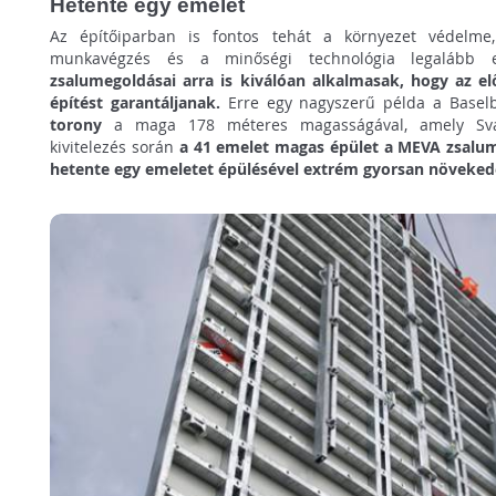
Hetente egy emelet
Az építőiparban is fontos tehát a környezet védelme
munkavégzés és a minőségi technológia legalább 
zsalumegoldásai arra is kiválóan alkalmasak, hogy az 
építést garantáljanak.
Erre egy nagyszerű példa a Basel
torony
a maga 178 méteres magasságával, amely Svá
kivitelezés során
a 41 emelet magas épület a MEVA zsalu
hetente egy emeletet épülésével extrém gyorsan növeked