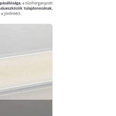
pásállósága
, a tűzihorganyzott
zsalueszközök tulajdonosának
,
 a jövőnkért.