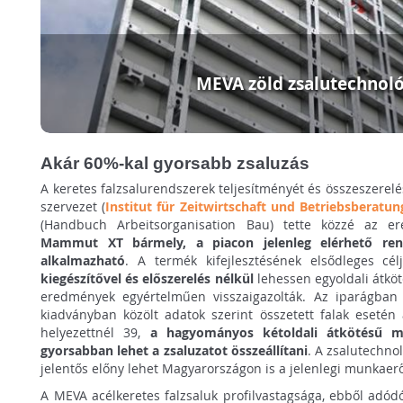
MEVA zöld zsalutechnoló
Akár 60%-kal gyorsabb zsaluzás
A keretes falzsalurendszerek teljesítményét és összeszerel
szervezet (
Institut für Zeitwirtschaft und Betriebsberatu
(Handbuch Arbeitsorganisation Bau) tette közzé az e
Mammut XT bármely, a piacon jelenleg elérhető ren
alkalmazható
. A termék kifejlesztésének elsődleges cél
kiegészítővel és előszerelés nélkül
lehessen egyoldali átköt
eredmények egyértelműen visszaigazolták. Az iparágban
kiadványban közölt adatok szerint összetett falak eseté
helyezettnél 39,
a hagyományos kétoldali átkötésű m
gyorsabban lehet a zsaluzatot összeállítani
. A zsalutechno
jelentős előny lehet Magyarországon is a jelenlegi munkaer
A MEVA acélkeretes falzsaluk profilvastagsága, ebből adó