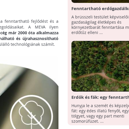
Fenntartható erdőgazdálk
szóló stratégiai szintű állá
A brüsszeli testület képviselői
fogadott el az Európai Par
 fenntartható fejlődést és a
gazdaságilag életképes és
megoldásaikat. A MEVA ilyen
környezetbarát fenntartása me
erdőtűz elleni ...
 cég már 2000 óta alkalmazza
nálható és újrahasznosítható
álló technológiának számít.
Erdők és fák: egy fenntart
őrzői
Hunyja le a szemét és képzelj
fát: egy édes illatú fenyőt, e
tölgyet, vagy egy part menti
szomorúfüzet. ...