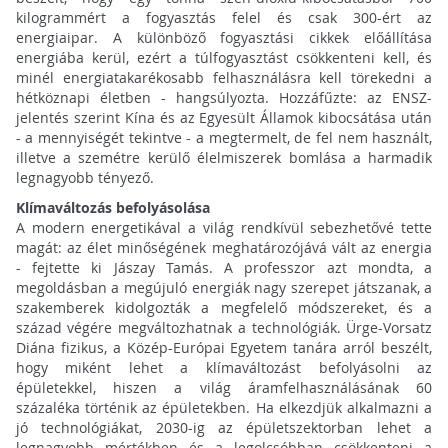
kilogrammért a fogyasztás felel és csak 300-ért az
energiaipar. A különböző fogyasztási cikkek előállítása
energiába kerül, ezért a túlfogyasztást csökkenteni kell, és
minél energiatakarékosabb felhasználásra kell törekedni a
hétköznapi életben - hangsúlyozta. Hozzáfűzte: az ENSZ-
jelentés szerint Kína és az Egyesült Államok kibocsátása után
- a mennyiségét tekintve - a megtermelt, de fel nem használt,
illetve a szemétre kerülő élelmiszerek bomlása a harmadik
legnagyobb tényező.
Klímaváltozás befolyásolása
A modern energetikával a világ rendkívül sebezhetővé tette
magát: az élet minőségének meghatározójává vált az energia
- fejtette ki Jászay Tamás. A professzor azt mondta, a
megoldásban a megújuló energiák nagy szerepet játszanak, a
szakemberek kidolgozták a megfelelő módszereket, és a
század végére megváltozhatnak a technológiák. Ürge-Vorsatz
Diána fizikus, a Közép-Európai Egyetem tanára arról beszélt,
hogy miként lehet a klímaváltozást befolyásolni az
épületekkel, hiszen a világ áramfelhasználásának 60
százaléka történik az épületekben. Ha elkezdjük alkalmazni a
jó technológiákat, 2030-ig az épületszektorban lehet a
legnagyobb mértékben és a legolcsóbban csökkenteni a