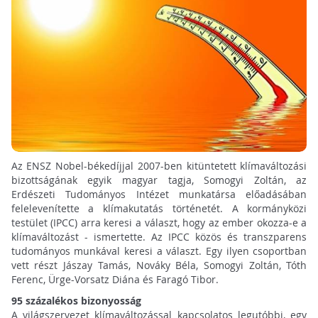
Az ENSZ Nobel-békedíjjal 2007-ben kitüntetett klímaváltozási
bizottságának egyik magyar tagja, Somogyi Zoltán, az
Erdészeti Tudományos Intézet munkatársa előadásában
felelevenítette a klímakutatás történetét. A kormányközi
testület (IPCC) arra keresi a választ, hogy az ember okozza-e a
klímaváltozást - ismertette. Az IPCC közös és transzparens
tudományos munkával keresi a választ. Egy ilyen csoportban
vett részt Jászay Tamás, Nováky Béla, Somogyi Zoltán, Tóth
Ferenc, Ürge-Vorsatz Diána és Faragó Tibor.
95 százalékos bizonyosság
A világszervezet klímaváltozással kapcsolatos legutóbbi, egy