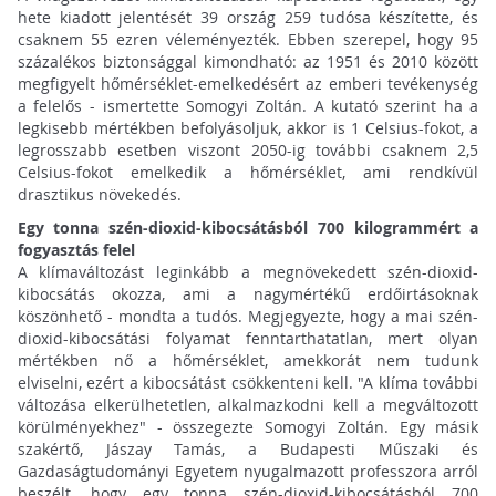
hete kiadott jelentését 39 ország 259 tudósa készítette, és
csaknem 55 ezren véleményezték. Ebben szerepel, hogy 95
százalékos biztonsággal kimondható: az 1951 és 2010 között
megfigyelt hőmérséklet-emelkedésért az emberi tevékenység
a felelős - ismertette Somogyi Zoltán. A kutató szerint ha a
legkisebb mértékben befolyásoljuk, akkor is 1 Celsius-fokot, a
legrosszabb esetben viszont 2050-ig további csaknem 2,5
Celsius-fokot emelkedik a hőmérséklet, ami rendkívül
drasztikus növekedés.
Egy tonna szén-dioxid-kibocsátásból 700 kilogrammért a
fogyasztás felel
A klímaváltozást leginkább a megnövekedett szén-dioxid-
kibocsátás okozza, ami a nagymértékű erdőirtásoknak
köszönhető - mondta a tudós. Megjegyezte, hogy a mai szén-
dioxid-kibocsátási folyamat fenntarthatatlan, mert olyan
mértékben nő a hőmérséklet, amekkorát nem tudunk
elviselni, ezért a kibocsátást csökkenteni kell. "A klíma további
változása elkerülhetetlen, alkalmazkodni kell a megváltozott
körülményekhez" - összegezte Somogyi Zoltán. Egy másik
szakértő, Jászay Tamás, a Budapesti Műszaki és
Gazdaságtudományi Egyetem nyugalmazott professzora arról
beszélt, hogy egy tonna szén-dioxid-kibocsátásból 700