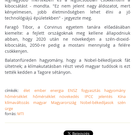
kibocsátást - mondta. "Ez nem jelent nagy áldozatot, mert
kényelmesen, jobb életminőségben lehet élni a jó
technológiájú épületekben" - jegyezte meg.
Faragó Tibor, a Corvinus egyetem tanára előadásában
kiemelte: a fejlett országoknak meg kellene állapodniuk
abban, hogy 2020 után ne növekedjen a szén-dioxid-
kibocsátás, 2050-re pedig a mostani mennyiség a felére
csökkenjen.
Balatonfüreden hagyomány, hogy a Nobel-békedíjasok fát
ültetnek; a klímakutatásban részt vevő magyar tudósok is ezt
tették kedden a Tagore sétányon.
címkék:
élet
ember
energia
ENSZ
fogyasztás
hagyomány
hőmérséklet
hőmérséklet növekedés
IPCC
jelentés
Kína
klímaváltozás
magyar
Magyarország
Nobel-békedíjasok
szén
ürge
forrás:
MTI