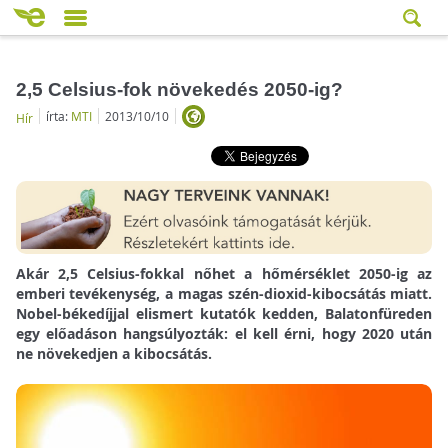
2,5 Celsius-fok növekedés 2050-ig?
írta:
MTI
2013/10/10
Hír
Akár 2,5 Celsius-fokkal nőhet a hőmérséklet 2050-ig az
emberi tevékenység, a magas szén-dioxid-kibocsátás miatt.
Nobel-békedíjjal elismert kutatók kedden, Balatonfüreden
egy előadáson hangsúlyozták: el kell érni, hogy 2020 után
ne növekedjen a kibocsátás.