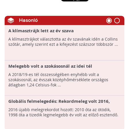
Hasonló
A klímasztrájk lett az év szava
A klímasztrájkot választotta az év szavának idén a Collins
szótár, amely szerint ezt a kifejezést százszor többször ...
Melegebb volt a szokásosnál az idei tél
A 2018/19-es tél összességében enyhébb volt a
szokásosnál, az évszak középhőmérséklete országos
átlagban 1,24 Celsius-fok ...
Globális felmelegedés: Rekordmeleg volt 2016,
ezzel sorban a harmadik legforróbb esztendőt
2016 újabb melegrekordot hozott: 2010 óta az ötödik,
zártuk!
1998 óta a tizedik legmelegebb év volt az előző esztendő.