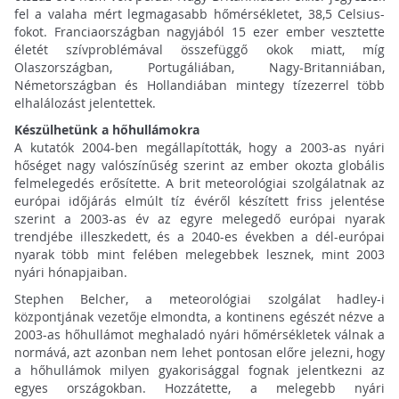
fel a valaha mért legmagasabb hőmérsékletet, 38,5 Celsius-
fokot. Franciaországban nagyjából 15 ezer ember vesztette
életét szívproblémával összefüggő okok miatt, míg
Olaszországban, Portugáliában, Nagy-Britanniában,
Németországban és Hollandiában mintegy tízezerrel több
elhalálozást jelentettek.
Készülhetünk a hőhullámokra
A kutatók 2004-ben megállapították, hogy a 2003-as nyári
hőséget nagy valószínűség szerint az ember okozta globális
felmelegedés erősítette. A brit meteorológiai szolgálatnak az
európai időjárás elmúlt tíz évéről készített friss jelentése
szerint a 2003-as év az egyre melegedő európai nyarak
trendjébe illeszkedett, és a 2040-es években a dél-európai
nyarak több mint felében melegebbek lesznek, mint 2003
nyári hónapjaiban.
Stephen Belcher, a meteorológiai szolgálat hadley-i
központjának vezetője elmondta, a kontinens egészét nézve a
2003-as hőhullámot meghaladó nyári hőmérsékletek válnak a
normává, azt azonban nem lehet pontosan előre jelezni, hogy
a hőhullámok milyen gyakorisággal fognak jelentkezni az
egyes országokban. Hozzátette, a melegebb nyári