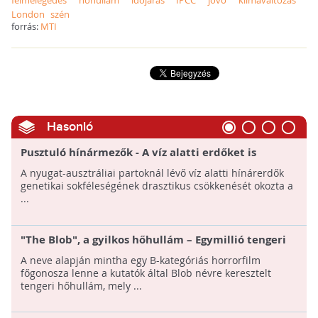
felmelegedés
hőhullám
időjárás
IPCC
jövő
klímaváltozás
London
szén
forrás:
MTI
Hasonló
Pusztuló hínármezők - A víz alatti erdőket is
veszélyeztetik az óceáni hőhullámok
A nyugat-ausztráliai partoknál lévő víz alatti hínárerdők
genetikai sokféleségének drasztikus csökkenését okozta a
...
"The Blob", a gyilkos hőhullám – Egymillió tengeri
madár pusztult el Észak-Amerikában
A neve alapján mintha egy B-kategóriás horrorfilm
főgonosza lenne a kutatók által Blob névre keresztelt
tengeri hőhullám, mely ...