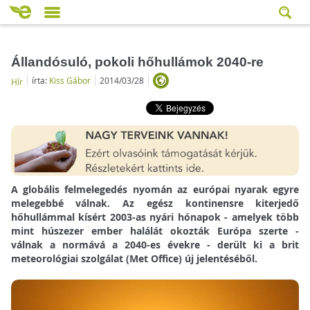
Állandósuló, pokoli hőhullámok 2040-re
írta:
Kiss Gábor
2014/03/28
Hír
A globális felmelegedés nyomán az európai nyarak egyre
melegebbé válnak. Az egész kontinensre kiterjedő
hőhullámmal kísért 2003-as nyári hónapok - amelyek több
mint húszezer ember halálát okozták Európa szerte -
válnak a normává a 2040-es évekre - derült ki a brit
meteorológiai szolgálat (Met Office) új jelentéséből.