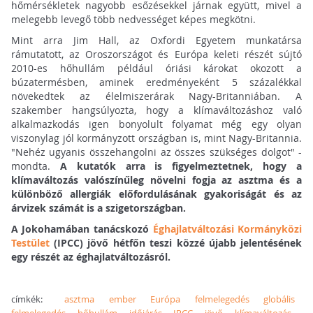
hőmérsékletek nagyobb esőzésekkel járnak együtt, mivel a
melegebb levegő több nedvességet képes megkötni.
Mint arra Jim Hall, az Oxfordi Egyetem munkatársa
rámutatott, az Oroszországot és Európa keleti részét sújtó
2010-es hőhullám például óriási károkat okozott a
búzatermésben, aminek eredményeként 5 százalékkal
növekedtek az élelmiszerárak Nagy-Britanniában. A
szakember hangsúlyozta, hogy a klímaváltozáshoz való
alkalmazkodás igen bonyolult folyamat még egy olyan
viszonylag jól kormányzott országban is, mint Nagy-Britannia.
"Nehéz ugyanis összehangolni az összes szükséges dolgot" -
mondta.
A kutatók arra is figyelmeztetnek, hogy a
klímaváltozás valószínűleg növelni fogja az asztma és a
különböző allergiák előfordulásának gyakoriságát és az
árvizek számát is a szigetországban.
A Jokohamában tanácskozó
Éghajlatváltozási Kormányközi
Testület
(IPCC) jövő hétfőn teszi közzé újabb jelentésének
egy részét az éghajlatváltozásról.
címkék:
asztma
ember
Európa
felmelegedés
globális