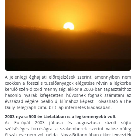
A jelenlegi éghajlati előrejelzések szerint, amennyiben nem
csökken a fosszilis tüzelőanyagok elégetése révén a légkörbe
kerülő szén-dioxid mennyiség, akkor a 2003-ban tapasztalthoz
hasonló nyarak kifejezetten hűvösnek fognak számítani az
évszázad végére beálló új klímához képest - olvasható a The
Daily Telegraph című brit lap internetes kiadásában.
2003 nyara 500 év távlatában is a legkeményebb volt
Az Európát 2003 júliusa és augusztusa között sújtó
szélsőséges forróságra a szakemberek szerint valószínűleg
ötszáz éve nem volt példa. Nagy-Britanniában ekkor jegyezték