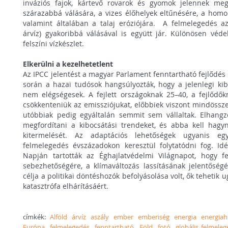
inváziós fajok, kártevő rovarok és gyomok jelennek me
szárazabbá válására, a vizes élőhelyek eltűnésére, a homo
valamint általában a talaj eróziójára. A felmelegedés a
árvíz) gyakoribbá válásával is együtt jár. Különösen véd
felszíni vízkészlet.
Elkerülni a kezelhetetlent
Az IPCC jelentést a magyar Parlament fenntartható fejlődés 
során a hazai tudósok hangsúlyozták, hogy a jelenlegi kib
nem elégségesek. A fejlett országoknak 25–40, a fejlődők
csökkenteniük az emissziójukat, előbbiek viszont mindössze 
utóbbiak pedig egyáltalán semmit sem vállaltak. Elhangz
megfordítani a kibocsátási trendeket, és abba kell hagyn
kitermelését. Az adaptációs lehetőségek ugyanis e
felmelegedés évszázadokon keresztül folytatódni fog. Id
Napján tartották az Éghajlatvédelmi Világnapot, hogy fe
sebezhetőségére, a klímaváltozás lassításának jelentőség
célja a politikai döntéshozók befolyásolása volt, ők tehetik 
katasztrófa elhárításáért.
címkék:
Alföld
árvíz
aszály
ember
emberiség
energia
energia
Európa
felmelegedés
fenntartható
Föld
fotó
globális felmele