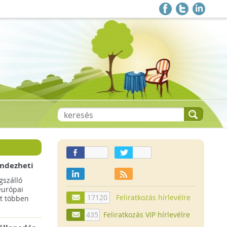
endezheti
t
szálló
európai
17120
Feliratkozás hírlevélre
t többen
435
Feliratkozás VIP hírlevélre