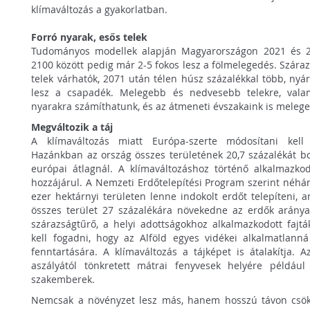
klímaváltozás a gyakorlatban.
Forró nyarak, esős telek
Tudományos modellek alapján Magyarországon 2021 és 20
2100 között pedig már 2-5 fokos lesz a fölmelegedés. Szár
telek várhatók, 2071 után télen húsz százalékkal több, ny
lesz a csapadék. Melegebb és nedvesebb telekre, val
nyarakra számíthatunk, és az átmeneti évszakaink is meleg
Megváltozik a táj
A klímaváltozás miatt Európa-szerte módosítani kell a
Hazánkban az ország összes területének 20,7 százalékát bo
európai átlagnál. A klímaváltozáshoz történő alkalmazko
hozzájárul. A Nemzeti Erdőtelepítési Program szerint néhá
ezer hektárnyi területen lenne indokolt erdőt telepíteni, am
összes terület 27 százalékára növekedne az erdők aránya
szárazságtűrő, a helyi adottságokhoz alkalmazkodott fajták
kell fogadni, hogy az Alföld egyes vidékei alkalmatlann
fenntartására. A klímaváltozás a tájképet is átalakítja. 
aszályától tönkretett mátrai fenyvesek helyére példáu
szakemberek.
Nemcsak a növényzet lesz más, hanem hosszú távon csökke