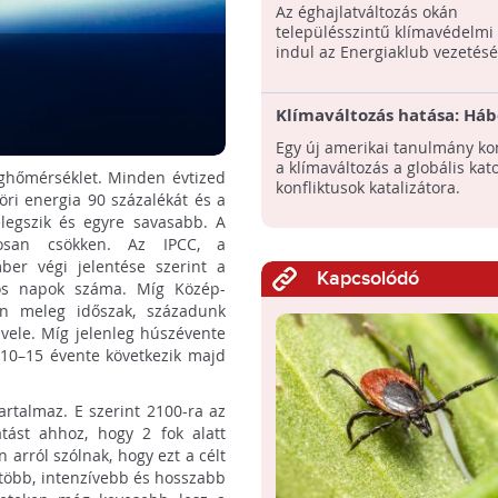
Az éghajlatváltozás okán
településszintű klímavédelmi 
indul az Energiaklub vezetésé
Klímaváltozás hatása: Há
jönnek?
Egy új amerikai tanulmány kon
a klímaváltozás a globális kat
ghőmérséklet. Minden évtized
konfliktusok katalizátora.
öri energia 90 százalékát és a
elegszik és egyre savasabb. A
atosan csökken. Az IPCC, a
mber végi jelentése szerint a
Kapcsolódó
kos napok száma. Míg Közép-
en meleg időszak, századunk
vele. Míg jelenleg húszévente
10–15 évente következik majd
tartalmaz. E szerint 2100-ra az
átást ahhoz, hogy 2 fok alatt
arról szólnak, hogy ezt a célt
e több, intenzívebb és hosszabb