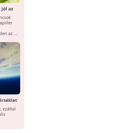
jól az
2,5 Celsius-fok növekedés 2050-ig?
ancsok
Akár 2,5 Celsius-fokkal nőhet a
piller
hőmérséklet 2050-ig az emberi
tevékenység, a magas szén-dioxid-
en az ...
kibocsátás miatt.
érséklet
A klímaváltozásról
, ezáltal
A Környezetvédelmi világnap
lis
alkalmából igyekezetünk összefoglalni a
klímaváltozás hatásait,
következményeit.