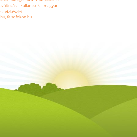
aváltozás
kullancsok
magyar
es
vízkészlet
.hu, felsofokon.hu