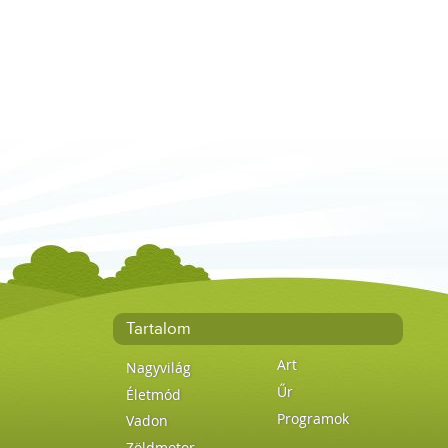
Tartalom
Art
Nagyvilág
Űr
Életmód
Programok
Vadon
Zöldmotor