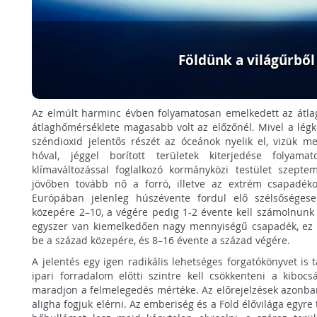
Földünk a világűrből
Az elmúlt harminc évben folyamatosan emelkedett az átla
átlaghőmérséklete magasabb volt az előzőnél. Mivel a légk
széndioxid jelentős részét az óceánok nyelik el, vizük m
hóval, jéggel borított területek kiterjedése folyam
klímaváltozással foglalkozó kormányközi testület szepte
jövőben tovább nő a forró, illetve az extrém csapadé
Európában jelenleg húszévente fordul elő szélsőséges
közepére 2–10, a végére pedig 1-2 évente kell számolnunk 
egyszer van kiemelkedően nagy mennyiségű csapadék, ez 
be a század közepére, és 8–16 évente a század végére.
A jelentés egy igen radikális lehetséges forgatókönyvet is 
ipari forradalom előtti szintre kell csökkenteni a kibocs
maradjon a felmelegedés mértéke. Az előrejelzések azonban 
aligha fogjuk elérni. Az emberiség és a Föld élővilága egyr