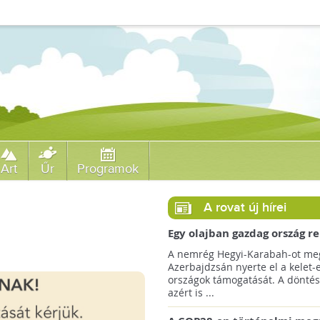
Art
Űr
Programok
A rovat új hírei
Egy olajban gazdag ország r
jövőre a COP29 klímacsúcso
A nemrég Hegyi-Karabah-ot meg
Azerbajdzsán nyerte el a kelet-
országok támogatását. A döntés
azért is ...