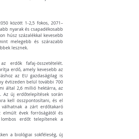
50 között 1-2,5 fokos, 2071–
azabb nyarak és csapadékosabb
áron húsz százalékkal kevesebb
amint melegebb és szárazabb
ebbek lesznek.
z erdők fafaj-összetételét.
rítja erdő, amely kevesebb az
dáshoz az EU gazdaságilag is
ny évtizeden belül további 700
i által 2,6 millió hektárra, az
. Az új erdőtelepítések során
ra kell összpontosítani, és el
á válhatnak a zárt erdőtakaró
Az elmúlt évek forróságától és
l lombos erdőt telepítenek a
n a biológiai sokféleség, új