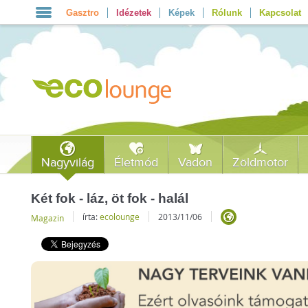
Gasztro
Idézetek
Képek
Rólunk
Kapcsolat
Nagyvilág
Életmód
Vadon
Zöldmotor
Két fok - láz, öt fok - halál
írta:
ecolounge
2013/11/06
Magazin