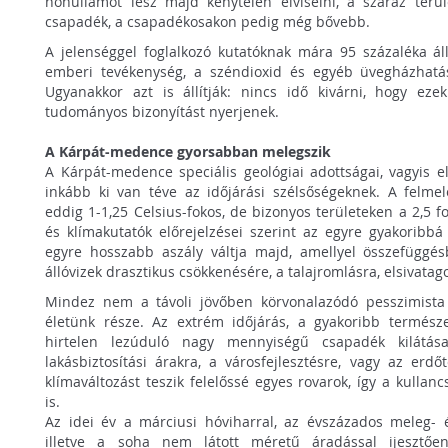
hőhullámot lesz majd kénytelen elviselni, a száraz ter
csapadék, a csapadékosakon pedig még bővebb.
A jelenséggel foglalkozó kutatóknak mára 95 százaléka áll
emberi tevékenység, a széndioxid és egyéb üvegházhatá
Ugyanakkor azt is állítják: nincs idő kivárni, hogy eze
tudományos bizonyítást nyerjenek.
A Kárpát-medence gyorsabban melegszik
A Kárpát-medence speciális geológiai adottságai, vagyis 
inkább ki van téve az időjárási szélsőségeknek. A felmele
eddig 1-1,25 Celsius-fokos, de bizonyos területeken a 2,5 f
és klímakutatók előrejelzései szerint az egyre gyakoribbá
egyre hosszabb aszály váltja majd, amellyel összefüggé
állóvizek drasztikus csökkenésére, a talajromlásra, elsivata
Mindez nem a távoli jövőben körvonalazódó pesszimista
életünk része. Az extrém időjárás, a gyakoribb természe
hirtelen lezúduló nagy mennyiségű csapadék kilátás
lakásbiztosítási árakra, a városfejlesztésre, vagy az erdő
klímaváltozást teszik felelőssé egyes rovarok, így a kullan
is.
Az idei év a márciusi hóviharral, az évszázados meleg- 
illetve a soha nem látott méretű áradással ijesztően