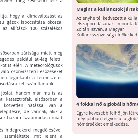
ületeken még kevesebb lesz a
Megint a kullancsok jártak 
enyhe téllel
ítja, hogy a klímaváltozást az
Az enyhe tél kedvezett a kull
sú gázok kibocsátása okozza.
elszaporodásának - mondta Ka
k az állítások 100 százalékos
Zoltán István, a Magyar
Kullancsszövetség elnöke kedd
elsősorban zártsága miatt még
gedés például át¬lag feletti,
okot is eléri. A meteorológusok
 váló özönvízszerű esőzéseket
sben leginkább a természetes
gosodásra kell számítanunk.
 jóslat, hanem már ma is az
ti katasztrófák, elsősorban a
4 fokkal nő a globális hőm
a közvetlen hatással van a
telepítésre, de vannak, akik a
Egyre kevesebb felhő jön létre
csok hazai elszaporodása miatt
még jobban felgyorsul a globá
hőmérséklet emelkedése.
és hidegrekord megdőlésével,
 szemléltette, mit jelent a