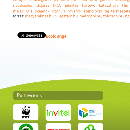
növekedés
időjárás
IPCC
jelentés
kártevő
katasztrófa
klím
meleg
MIT
óceánok
özönvíz
rovarok
széndioxid
táj
természet
forrás:
magyaralmas.hu, vilagszam.hu, metropol.hu, zoldtech.hu, ng
Ecolounge
Partnereink