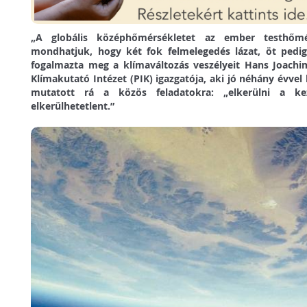
„A globális középhőmérsékletet az ember testhőmér
mondhatjuk, hogy két fok felmelegedés lázat, öt pedig 
fogalmazta meg a klímaváltozás veszélyeit Hans Joachi
Klímakutató Intézet (PIK) igazgatója, aki jó néhány évve
mutatott rá a közös feladatokra: „elkerülni a kez
elkerülhetetlent.”