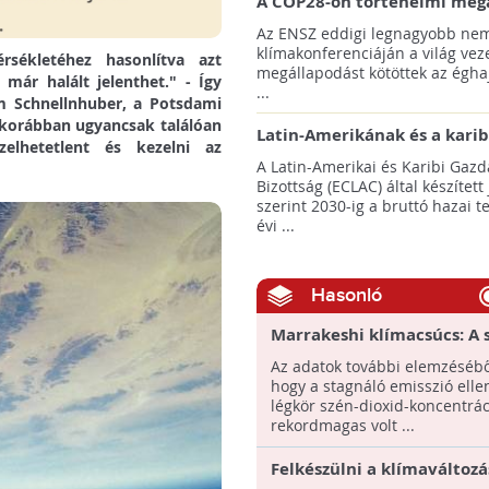
A COP28-on történelmi meg
született! - Összefoglaló az 
Az ENSZ eddigi legnagyobb nem
klímacsúcsáról
klímakonferenciáján a világ veze
sékletéhez hasonlítva azt
megállapodást kötöttek az éghaj
már halált jelenthet." - Így
...
m Schnellnhuber, a Potsdami
l korábban ugyancsak találóan
Latin-Amerikának és a karib
elhetetlent és kezelni az
térségnek növelniük kell ki
A Latin-Amerikai és Karibi Gazd
az éghajlatvédelmi célok el
Bizottság (ECLAC) által készített
szerint 2030-ig a bruttó hazai 
évi ...
Hasonló
Marrakeshi klímacsúcs: A 
dioxid-kibocsátás már stag
Az adatok további elemzéséből
azonban a légköri koncent
hogy a stagnáló emisszió elle
rekordmértékű, a Föld to
légkör szén-dioxid-koncentrác
melegszik
rekordmagas volt ...
Felkészülni a klímaváltozá