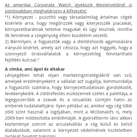
Az amerikai Corporate Watch igyekszik Westerveldnél is
pontosabban meghatározni a kifejezést:
“1) Környezet - pusztító vagy társadalmilag ártalmas cégek
kísérlete arra, hogy megőrizzék vagy kiterjesszék piacaikat,
környezetbarátnak tettetve magukat és úgy tesznek, mintha
ők lennének a szegénység elleni küzdelem vezetői.
2) Bármilyen, a fogyasztók vagy a döntéshozók agymosására
irányuló kísérlet, amely azt célozza, hogy azt higgyék, hogy a
szennyező óriásvállalatok a környezetileg fenntartható
fejlődés kulcsai.”
A címke, ami ápol és eltakar
Lényegében tehát olyan marketingstratégiákról van szó,
amelyek eredményeként a vállalat azt sugallja, kommunikálja
a fogyasztói számára, hogy környezettudatosan gondolkodik,
tevékenykedik. A zöldrefestés eszközeinek széles a palettája, a
legegyszerűbb a szavak és a vizualitás szintjén hatni az
emberek tudatalattijára: Ilyen például az, amikor egy cég több
zöld színt használ a logójában, mint a McDonald’s is, mely
2009-ben módosította emblémáját. A gyorséttermi lánc akkori
közleménye szerint az arculatváltás a cég külső és belső
átalakulását, valamint a környezet védelmének tiszteletben
tartását hivatott tükrözni.