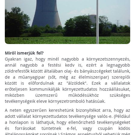
Miről ismerjük fel?
Gyakran igaz, hogy minél nagyobb a környezetszennyezés,
annál nagyobb a festési kedv is, ezért a legnagyobb
zöldrefestők között általában olaj- és bányászcégeket találunk,
de a műanyagipar (sőt, még az élelmiszeripar) szereplői
között is előfordulnak az "álzöldek". Ezek a vállalatok
erőteljesen kommunikálják környezettudatos hozzáállásukat,
miközben üzemszerű működésükhöz szükséges
tevékenységeik eleve környezetromboló hatásúak.
A neten egyszerűen kereshetünk bizonyítékot arra, hogy az
adott vállalat környezettudatos tevékenysége valós-e. (Például
a honlapon is láthatjuk, hogy ellenőrizhető tevékenységeket
és forrásokat tüntetnek e-fel, vagy csupán ködös
általánosságokat sorolnak.) Számos aspektusból vehetjük még