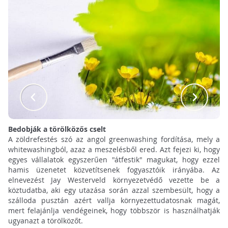
Bedobják a törölközős cselt
A zöldrefestés szó az angol greenwashing fordítása, mely a
whitewashingból, azaz a meszelésből ered. Azt fejezi ki, hogy
egyes vállalatok egyszerűen "átfestik" magukat, hogy ezzel
hamis üzenetet közvetítsenek fogyasztóik irányába. Az
elnevezést Jay Westerveld környezetvédő vezette be a
köztudatba, aki egy utazása során azzal szembesült, hogy a
szálloda pusztán azért vallja környezettudatosnak magát,
mert felajánlja vendégeinek, hogy többször is használhatják
ugyanazt a törölközőt.