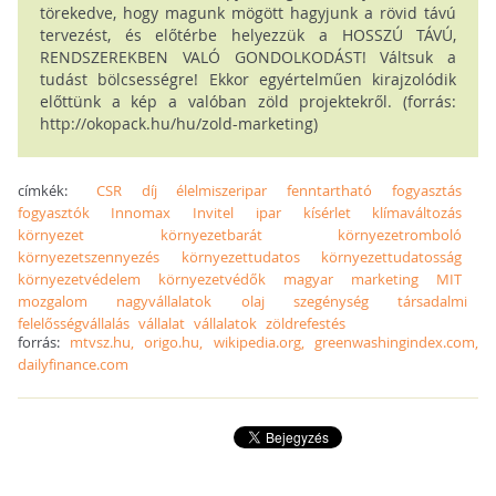
törekedve, hogy magunk mögött hagyjunk a rövid távú
tervezést, és előtérbe helyezzük a HOSSZÚ TÁVÚ,
RENDSZEREKBEN VALÓ GONDOLKODÁST! Váltsuk a
tudást bölcsességre! Ekkor egyértelműen kirajzolódik
előttünk a kép a valóban zöld projektekről. (forrás:
http://okopack.hu/hu/zold-marketing)
címkék:
CSR
díj
élelmiszeripar
fenntartható
fogyasztás
fogyasztók
Innomax
Invitel
ipar
kísérlet
klímaváltozás
környezet
környezetbarát
környezetromboló
környezetszennyezés
környezettudatos
környezettudatosság
környezetvédelem
környezetvédők
magyar
marketing
MIT
mozgalom
nagyvállalatok
olaj
szegénység
társadalmi
felelősségvállalás
vállalat
vállalatok
zöldrefestés
forrás:
mtvsz.hu, origo.hu, wikipedia.org, greenwashingindex.com,
dailyfinance.com