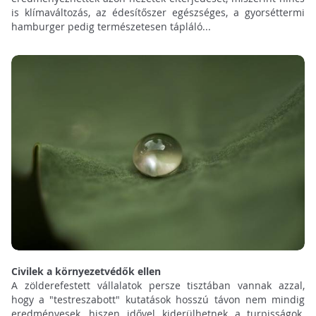
is klímaváltozás, az édesítőszer egészséges, a gyorséttermi
hamburger pedig természetesen tápláló...
Civilek a környezetvédők ellen
A zölderefestett vállalatok persze tisztában vannak azzal,
hogy a "testreszabott" kutatások hosszú távon nem mindig
eredményesek, hiszen idővel kiderülhetnek a turpisságok.