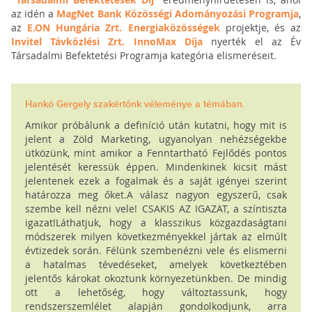
az idén a
MagNet Bank Közösségi Adományozási Programja
,
az
E.ON Hungária Zrt. Energiaközösségek
projektje, és az
Invitel Távközlési Zrt. InnoMax Díja
nyerték el az Év
Társadalmi Befektetési Programja kategória elismeréseit.
Hankó Gergely szakértőnk véleménye a témában.
Amikor próbálunk a definíció után kutatni, hogy mit is
jelent a Zöld Marketing, ugyanolyan nehézségekbe
ütközünk, mint amikor a Fenntartható Fejlődés pontos
jelentését keressük éppen. Mindenkinek kicsit mást
jelentenek ezek a fogalmak és a saját igényei szerint
határozza meg őket.A válasz nagyon egyszerű, csak
szembe kell nézni vele! CSAKIS AZ IGAZAT, a színtiszta
igazat!Láthatjuk, hogy a klasszikus közgazdaságtani
módszerek milyen következményekkel jártak az elmúlt
évtizedek során. Félünk szembenézni vele és elismerni
a hatalmas tévedéseket, amelyek következtében
jelentős károkat okoztunk környezetünkben. De mindig
ott a lehetőség, hogy változtassunk, hogy
rendszerszemlélet alapján gondolkodjunk, arra