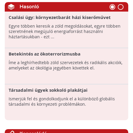
Hasonló
Csalási ügy: környezetbarát házi kiserőművet
ígértek, több száz embert vertek át
Egyre többen keresik a zöld megoldásokat, egyre többen
szeretnének megújuló energiaforrást használni
háztartásukban - ezt ...
Betekintés az ökoterrorizmusba
Íme a leghírhedtebb zöld szervezetek és radikális akcióik,
amelyeket az ökológia jegyében követtek el.
Társadalmi ügyek sokkoló plakátjai
Ismerjük fel és gondolkodjunk el a különböző globális
társadalmi és környezeti problémákon.