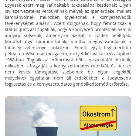
Egyesek ezért még rafináltabb taktizásába kezdenek: Olyan
civilszervezeteket verbuválnak, melyek az ipar érdekei mellett
kampányolnak, miközben igyekeznek a környezetvédők
tevékenységét aláásni. Azért dolgoznak, hogy fenntartsák a
status quót, azt sugallják, hogy a környezeti problémák nem is
annyira súlyosak, amennyire azokat a zöldek beállítják.
Mindezt úgy kommunikálják, mintha megnyilvánulásuk a
többség véleményét tükrözné. Ennek egyik legismertebb
példája a Wise use mozgalom, melyet két vállalkozó alapított
1988-ban. Tagjaik az erőforrások bölcs használatát hirdetik,
miközben kiforgatják a környezettudatos retorikát, és persze
nem kevés támogatást zsebelnek be olyan cégektől,
melyeknek egyáltalán nem áll érdekükben a tudatosabb
fogyasztás és a környezettudatos gondolkodásmód erősítése.