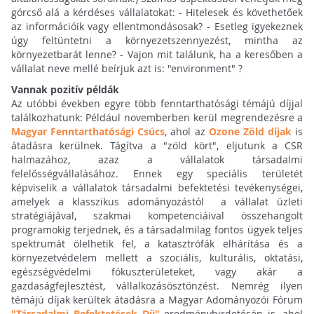
górcső alá a kérdéses vállalatokat: - Hitelesek és követhetőek
az információik vagy ellentmondásosak? - Esetleg igyekeznek
úgy feltüntetni a környezetszennyezést, mintha az
környezetbarát lenne? - Vajon mit találunk, ha a keresőben a
vállalat neve mellé beírjuk azt is: "environment" ?
Vannak pozitív példák
Az utóbbi években egyre több fenntarthatósági témájú díjjal
találkozhatunk: Például novemberben kerül megrendezésre a
Magyar Fenntarthatósági Csúcs
, ahol az
Ozone Zöld díjak
is
átadásra kerülnek. Tágítva a "zöld kört", eljutunk a CSR
halmazához, azaz a vállalatok társadalmi
felelősségvállalásához. Ennek egy speciális területét
képviselik a vállalatok társadalmi befektetési tevékenységei,
amelyek a klasszikus adományozástól a vállalat üzleti
stratégiájával, szakmai kompetenciáival összehangolt
programokig terjednek, és a társadalmilag fontos ügyek teljes
spektrumát ölelhetik fel, a katasztrófák elhárítása és a
környezetvédelem mellett a szociális, kulturális, oktatási,
egészségvédelmi fókuszterületeket, vagy akár a
gazdaságfejlesztést, vállalkozásösztönzést. Nemrég ilyen
témájú díjak kerültek átadásra a Magyar Adományozói Fórum
"Társadalmi Befektetések Díj"
eredményhirdetésén is, ahol