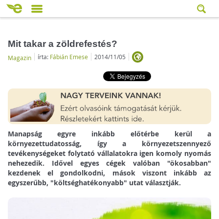
Mit takar a zöldrefestés?
írta:
Fábián Emese
2014/11/05
Magazin
Manapság egyre inkább előtérbe kerül a
környezettudatosság, így a környezetszennyező
tevékenységeket folytató vállalatokra igen komoly nyomás
nehezedik. Idővel egyes cégek valóban "ökosabban"
kezdenek el gondolkodni, mások viszont inkább az
egyszerűbb, "költséghatékonyabb" utat választják.