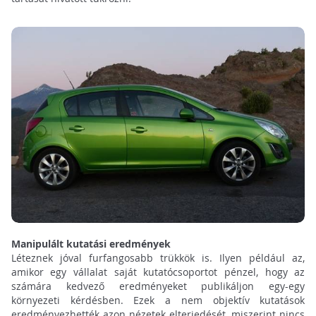
Manipulált kutatási eredmények
Léteznek jóval furfangosabb trükkök is. Ilyen például az,
amikor egy vállalat saját kutatócsoportot pénzel, hogy az
számára kedvező eredményeket publikáljon egy-egy
környezeti kérdésben. Ezek a nem objektív kutatások
eredményezhették azon nézetek elterjedését, miszerint nincs