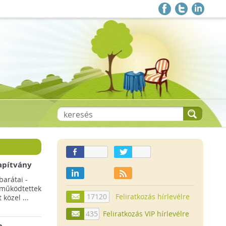
apítvány
barátai -
 működtettek
17120
Feliratkozás hírlevélre
közel ...
435
Feliratkozás VIP hírlevélre