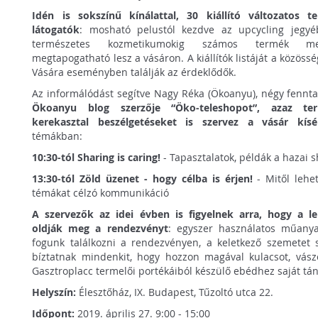
Idén is sokszínű kínálattal, 30 kiállító változatos t
látogatók
: mosható pelustól kezdve az upcycling jegyé
természetes kozmetikumokig számos termék megt
megtapogatható lesz a vásáron. A kiállítók listáját a közössé
Vására eseményben találják az érdeklődők.
Az informálódást segítve Nagy Réka (Ökoanyu), négy fennt
Ökoanyu blog szerzője “Öko-teleshopot”, azaz te
kerekasztal beszélgetéseket is szervez a vásár kísé
témákban:
10:30-tól Sharing is caring!
- Tapasztalatok, példák a hazai 
13:30-tól Zöld üzenet - hogy célba is érjen!
- Mitől lehe
témákat célzó kommunikáció
A szervezők az idei évben is figyelnek arra, hogy a l
oldják meg a rendezvényt
: egyszer használatos műanya
fogunk találkozni a rendezvényen, a keletkező szemetet s
bíztatnak mindenkit, hogy hozzon magával kulacsot, vász
Gasztroplacc termelői portékáiból készülő ebédhez saját tán
Helyszín:
Élesztőház, IX. Budapest, Tűzoltó utca 22.
Időpont:
2019. április 27. 9:00 - 15:00