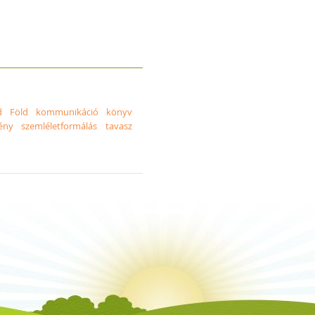
d
Föld
kommunikáció
könyv
ény
szemléletformálás
tavasz