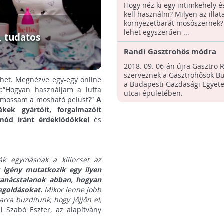
tudni a zöld életmódról, 
Hogy néz ki egy intimkehely 
merted megkérdezni - Itt a
kell használni? Milyen az illat
Zöldülők Vására!
környezetbarát mosószernek
lehet egyszerűen ...
, tudatos
Randi Gasztrohős módra
2018. 09. 06-án újra Gasztro 
szerveznek a Gasztrohősök B
nhet. Megnézve egy-egy online
a Budapesti Gazdasági Egye
k:”Hogyan használjam a luffa
utcai épületében.
on mossam a mosható pelust?”
A
kek gyártóit, forgalmazóit
tmód iránt érdeklődőkkel
és
ták egymásnak a kilincset az
 igény mutatkozik egy ilyen
 tanácstalanok abban, hogyan
egoldásokat.
Mikor lenne jobb
rra buzdítunk, hogy jöjjön el,
 Szabó Eszter, az alapítvány