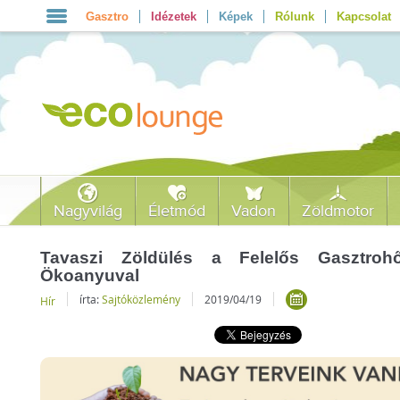
Gasztro
Idézetek
Képek
Rólunk
Kapcsolat
Nagyvilág
Életmód
Vadon
Zöldmotor
Tavaszi Zöldülés a Felelős Gasztroh
Ökoanyuval
írta:
Sajtóközlemény
2019/04/19
Hír