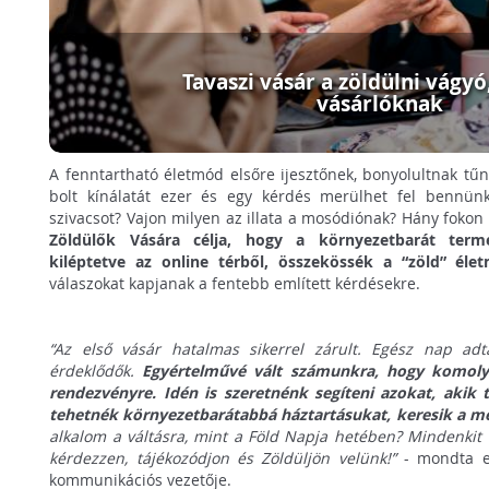
Tavaszi vásár a zöldülni vágyó
vásárlóknak
A fenntartható életmód elsőre ijesztőnek, bonyolultnak tű
bolt kínálatát ezer és egy kérdés merülhet fel bennün
szivacsot? Vajon milyen az illata a mosódiónak? Hány fok
Zöldülők Vására célja, hogy a környezetbarát termé
kiléptetve az online térből, összekössék a “zöld” éle
válaszokat kapjanak a fentebb említett kérdésekre.
“Az első vásár hatalmas sikerrel zárult. Egész nap ad
érdeklődők.
Egyértelművé vált számunkra, hogy komoly
rendezvényre. Idén is szeretnénk segíteni azokat, akik
tehetnék környezetbarátabbá háztartásukat, keresik a m
alkalom a váltásra, mint a Föld Napja hetében? Mindenkit a
kérdezzen, tájékozódjon és Zöldüljön velünk!”
- mondta el
kommunikációs vezetője.