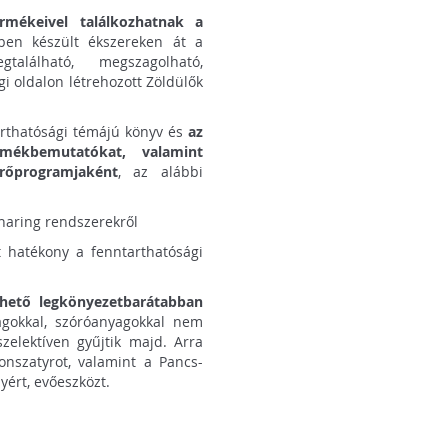
ermékeivel találkozhatnak a
ben készült ékszereken át a
alálható, megszagolható,
gi oldalon létrehozott Zöldülők
arthatósági témájú könyv és
az
rmékbemutatókat, valamint
rőprogramjaként
, az alábbi
sharing rendszerekről
t hatékony a fenntarthatósági
ehető legkönyezetbarátabban
gokkal, szóróanyagokkal nem
zelektíven gyűjtik majd. Arra
onszatyrot, valamint a Pancs-
yért, evőeszközt.