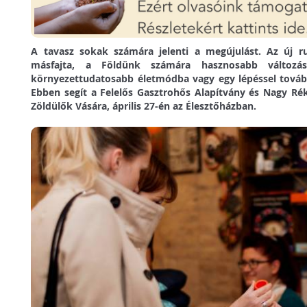
A tavasz sokak számára jelenti a megújulást. Az új ru
másfajta, a Földünk számára hasznosabb változás
környezettudatosabb életmódba vagy egy lépéssel továb
Ebben segít a Felelős Gasztrohős Alapítvány és Nagy R
Zöldülők Vására, április 27-én az Élesztőházban.