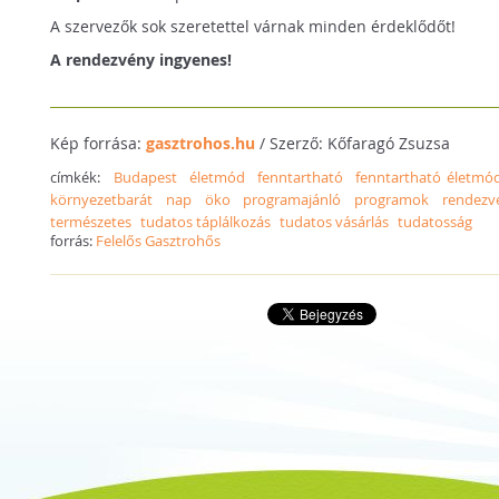
A szervezők sok szeretettel várnak minden érdeklődőt!
A rendezvény ingyenes!
Kép forrása:
gasztrohos.hu
/ Szerző: Kőfaragó Zsuzsa
címkék:
Budapest
életmód
fenntartható
fenntartható életmó
környezetbarát
nap
öko
programajánló
programok
rendezv
természetes
tudatos táplálkozás
tudatos vásárlás
tudatosság
forrás:
Felelős Gasztrohős