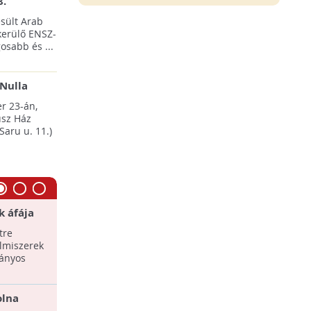
8.
sült Arab
erülő ENSZ-
osabb és ...
Nulla
esten
r 23-án,
sz Ház
Saru u. 11.)
k áfája
Szívószálmentesség éjjel - nappal
Tedd me
piknik 
tre
Idén augusztusban a F​elelős
A FŐKERT
lmiszerek
Gasztrohős Alapítvány ​újra a
Főváros
mányos
szívószálak mellőzésére buzdítja a
Sportosz
lakosságot. ...
ismét a 
olna
Bioboltok a tenyeredben
Jótékon