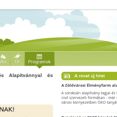
Art
Űr
Programok
ős Alapítvánnyal és
A rovat új hírei
A Zöldvárosi Élményfarm al
végre megkezdte gyakorlati
A soroksári alapítvány tagjai és 
működését!
civil szervezeti formában - már
városi környezetben ÖKO tanyát 