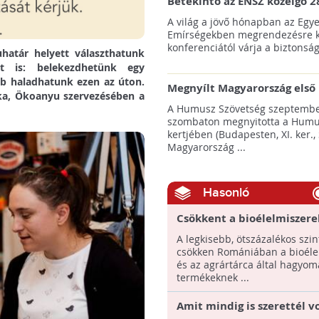
Betekintő az ENSZ közelgő 2
klímacsúcsába
A világ a jövő hónapban az Egye
Emírségekben megrendezésre k
konferenciától várja a biztonság
határ helyett választhatunk
t is: belekezdhetünk egy
b haladhatunk ezen az úton.
Megnyílt Magyarország első 
éka, Ökoanyu szervezésében a
Hulladék Tanösvénye Budap
A Humusz Szövetség szeptembe
szombaton megnyitotta a Humu
kertjében (Budapesten, XI. ker., 
Magyarország ...
Hasonló
Csökkent a bioélelmiszere
Romániában
A legkisebb, ötszázalékos szin
csökken Romániában a bioéle
és az agrártárca által hagyo
termékeknek ...
Amit mindig is szerettél v