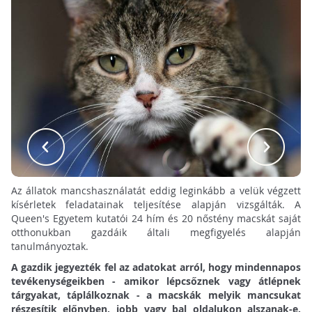
Az állatok mancshasználatát eddig leginkább a velük végzett
kísérletek feladatainak teljesítése alapján vizsgálták. A
Queen's Egyetem kutatói 24 hím és 20 nőstény macskát saját
otthonukban gazdáik általi megfigyelés alapján
tanulmányoztak.
A gazdik jegyezték fel az adatokat arról, hogy mindennapos
tevékenységeikben - amikor lépcsőznek vagy átlépnek
tárgyakat, táplálkoznak - a macskák melyik mancsukat
részesítik előnyben, jobb vagy bal oldalukon alszanak-e.