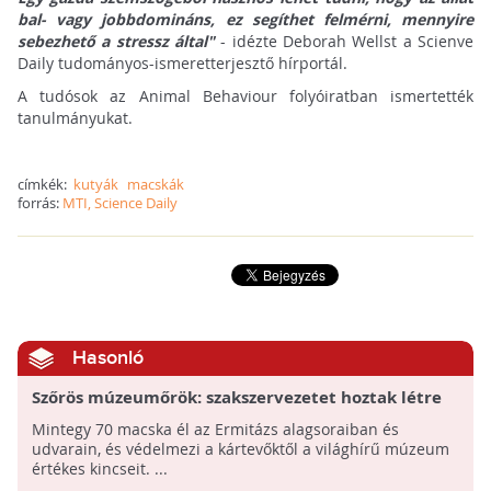
bal- vagy jobbdomináns, ez segíthet felmérni, mennyire
sebezhető a stressz által"
- idézte Deborah Wellst a Scienve
Daily tudományos-ismeretterjesztő hírportál.
A tudósok az Animal Behaviour folyóiratban ismertették
tanulmányukat.
címkék:
kutyák
macskák
forrás:
MTI, Science Daily
Hasonló
Szőrös múzeumőrök: szakszervezetet hoztak létre
az Ermitázs macskáinak
Mintegy 70 macska él az Ermitázs alagsoraiban és
udvarain, és védelmezi a kártevőktől a világhírű múzeum
értékes kincseit. ...