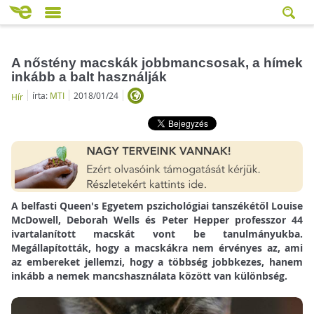
A nőstény macskák jobbmancsosak, a hímek
inkább a balt használják
írta:
MTI
2018/01/24
Hír
A belfasti Queen's Egyetem pszichológiai tanszékétől Louise
McDowell, Deborah Wells és Peter Hepper professzor 44
ivartalanított macskát vont be tanulmányukba.
Megállapították, hogy a macskákra nem érvényes az, ami
az embereket jellemzi, hogy a többség jobbkezes, hanem
inkább a nemek mancshasználata között van különbség.