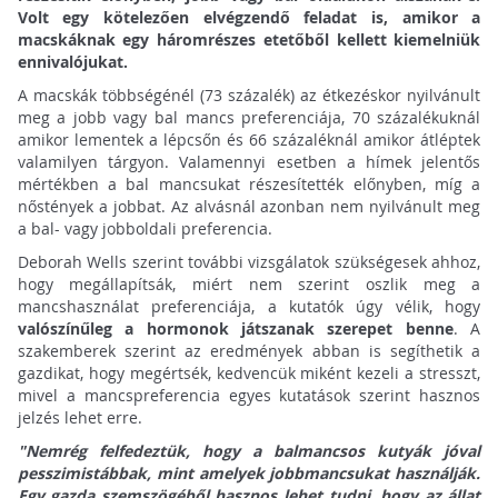
Volt egy kötelezően elvégzendő feladat is, amikor a
macskáknak egy háromrészes etetőből kellett kiemelniük
ennivalójukat.
A macskák többségénél (73 százalék) az étkezéskor nyilvánult
meg a jobb vagy bal mancs preferenciája, 70 százalékuknál
amikor lementek a lépcsőn és 66 százaléknál amikor átléptek
valamilyen tárgyon. Valamennyi esetben a hímek jelentős
mértékben a bal mancsukat részesítették előnyben, míg a
nőstények a jobbat. Az alvásnál azonban nem nyilvánult meg
a bal- vagy jobboldali preferencia.
Deborah Wells szerint további vizsgálatok szükségesek ahhoz,
hogy megállapítsák, miért nem szerint oszlik meg a
mancshasználat preferenciája, a kutatók úgy vélik, hogy
valószínűleg a hormonok játszanak szerepet benne
. A
szakemberek szerint az eredmények abban is segíthetik a
gazdikat, hogy megértsék, kedvencük miként kezeli a stresszt,
mivel a mancspreferencia egyes kutatások szerint hasznos
jelzés lehet erre.
"Nemrég felfedeztük, hogy a balmancsos kutyák jóval
pesszimistábbak, mint amelyek jobbmancsukat használják.
Egy gazda szemszögéből hasznos lehet tudni, hogy az állat