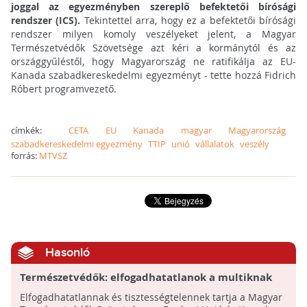
joggal az egyezményben szereplő befektetői bírósági
rendszer (ICS).
Tekintettel arra, hogy ez a befektetői bírósági
rendszer milyen komoly veszélyeket jelent, a Magyar
Természetvédők Szövetsége azt kéri a kormánytól és az
országgyűléstől, hogy Magyarország ne ratifikálja az EU-
Kanada szabadkereskedelmi egyezményt - tette hozzá Fidrich
Róbert programvezető.
címkék:
CETA
EU
Kanada
magyar
Magyarország
szabadkereskedelmi egyezmény
TTIP
unió
vállalatok
veszély
forrás:
MTVSZ
Hasonló
Természetvédők: elfogadhatatlanok a multiknak
adott előjogok
Elfogadhatatlannak és tisztességtelennek tartja a Magyar