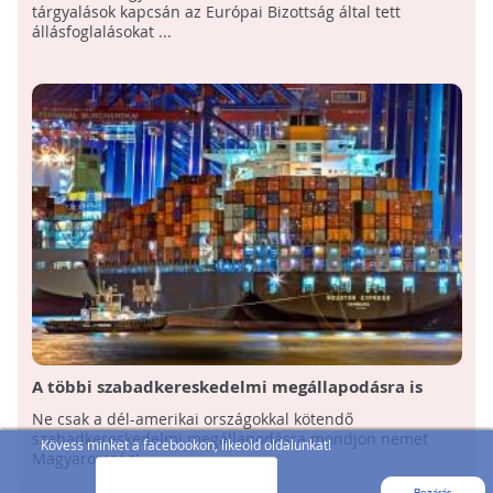
szabadkereskedelmi tárgyalásokon
tárgyalások kapcsán az Európai Bizottság által tett
állásfoglalásokat ...
A többi szabadkereskedelmi megállapodásra is
mondjon nemet Magyarország!
Ne csak a dél-amerikai országokkal kötendő
szabadkereskedelmi megállapodásra mondjon nemet
Kövess minket a facebookon, likeold oldalunkat!
Magyarország!
Bezárás