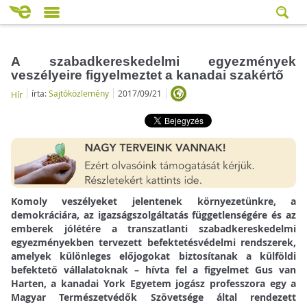
A szabadkereskedelmi egyezmények
veszélyeire figyelmeztet a kanadai szakértő
írta:
Sajtóközlemény
2017/09/21
Hír
Komoly veszélyeket jelentenek környezetünkre, a
demokráciára, az igazságszolgáltatás függetlenségére és az
emberek jólétére a transzatlanti szabadkereskedelmi
egyezményekben tervezett befektetésvédelmi rendszerek,
amelyek különleges előjogokat biztosítanak a külföldi
befektető vállalatoknak – hívta fel a figyelmet Gus van
Harten, a kanadai York Egyetem jogász professzora egy a
Magyar Természetvédők Szövetsége által rendezett