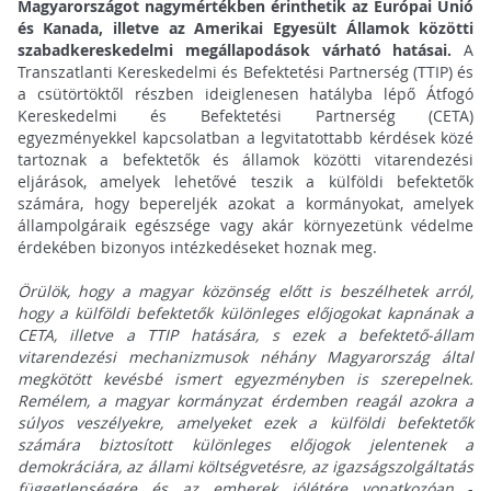
Magyarországot nagymértékben érinthetik az Európai Unió
és Kanada, illetve az Amerikai Egyesült Államok közötti
szabadkereskedelmi megállapodások várható hatásai.
A
Transzatlanti Kereskedelmi és Befektetési Partnerség (TTIP) és
a csütörtöktől részben ideiglenesen hatályba lépő Átfogó
Kereskedelmi és Befektetési Partnerség (CETA)
egyezményekkel kapcsolatban a legvitatottabb kérdések közé
tartoznak a befektetők és államok közötti vitarendezési
eljárások, amelyek lehetővé teszik a külföldi befektetők
számára, hogy bepereljék azokat a kormányokat, amelyek
állampolgáraik egészsége vagy akár környezetünk védelme
érdekében bizonyos intézkedéseket hoznak meg.
Örülök, hogy a magyar közönség előtt is beszélhetek arról,
hogy a külföldi befektetők különleges előjogokat kapnának a
CETA, illetve a TTIP hatására, s ezek a befektető-állam
vitarendezési mechanizmusok néhány Magyarország által
megkötött kevésbé ismert egyezményben is szerepelnek.
Remélem, a magyar kormányzat érdemben reagál azokra a
súlyos veszélyekre, amelyeket ezek a külföldi befektetők
számára biztosított különleges előjogok jelentenek a
demokráciára, az állami költségvetésre, az igazságszolgáltatás
függetlenségére és az emberek jólétére vonatkozóan
-