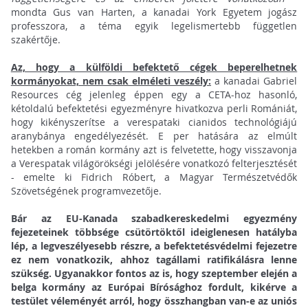
mondta Gus van Harten, a kanadai York Egyetem jogász
professzora, a téma egyik legelismertebb független
szakértője.
Az, hogy a külföldi befektető cégek beperelhetnek
kormányokat, nem csak elméleti veszély:
a kanadai Gabriel
Resources cég jelenleg éppen egy a CETA-hoz hasonló,
kétoldalú befektetési egyezményre hivatkozva perli Romániát,
hogy kikényszerítse a verespataki cianidos technológiájú
aranybánya engedélyezését. E per hatására az elmúlt
hetekben a román kormány azt is felvetette, hogy visszavonja
a Verespatak világörökségi jelölésére vonatkozó felterjesztését
- emelte ki Fidrich Róbert, a Magyar Természetvédők
Szövetségének programvezetője.
Bár az EU-Kanada szabadkereskedelmi egyezmény
fejezeteinek többsége csütörtöktől ideiglenesen hatályba
lép, a legveszélyesebb részre, a befektetésvédelmi fejezetre
ez nem vonatkozik, ahhoz tagállami ratifikálásra lenne
szükség. Ugyanakkor fontos az is, hogy szeptember elején a
belga kormány az Európai Bírósághoz fordult, kikérve a
testület véleményét arról, hogy összhangban van-e az uniós