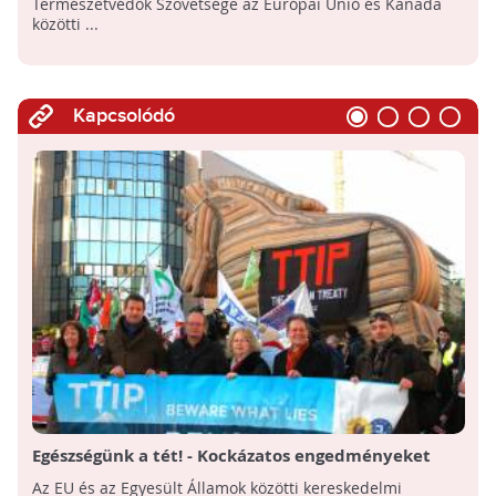
Természetvédők Szövetsége az Európai Unió és Kanada
közötti ...
Kapcsolódó
Egészségünk a tét! - Kockázatos engedményeket
készül adni az EU bizottsága az USA-nak a
Az EU és az Egyesült Államok közötti kereskedelmi