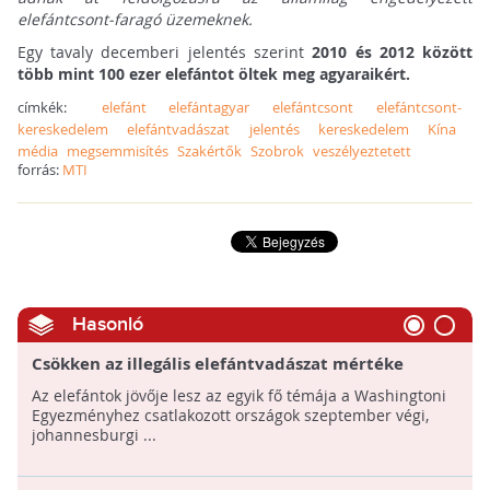
elefántcsont-faragó üzemeknek.
Egy tavaly decemberi jelentés szerint
2010 és 2012 között
több mint 100 ezer elefántot öltek meg agyaraikért.
címkék:
elefánt
elefántagyar
elefántcsont
elefántcsont-
kereskedelem
elefántvadászat
jelentés
kereskedelem
Kína
média
megsemmisítés
Szakértők
Szobrok
veszélyeztetett
forrás:
MTI
Hasonló
Csökken az illegális elefántvadászat mértéke
Afrikában
Az elefántok jövője lesz az egyik fő témája a Washingtoni
Egyezményhez csatlakozott országok szeptember végi,
johannesburgi ...