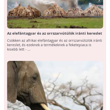
Az elefántagyar és az orrszarvútülök iránti kereslet
csökkent, de a nagymacskák iránt nőtt
Csökken az afrikai elefántagyar és az orrszarvútülök iránti
kereslet, és ezeknek a termékeknek a feketepiaca is
kisebb lett - ...