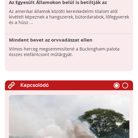
Az Egyesült Államokon belül is betiltják az
elefántcsont-kereskedelmet
Az amerikai államok közötti kereskedelmi tilalom alól
kivételt képeznek a hangszerek, bútordarabok, lőfegyverek
és a húsz ...
Mindent bevet az orvvadászat ellen
Vilmos herceg megsemmisítené a Buckingham-palota
összes elefántcsont műtárgyát.
Kapcsolódó