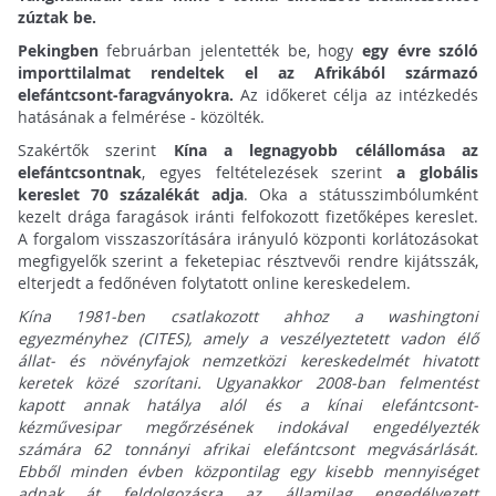
zúztak be.
Pekingben
februárban jelentették be, hogy
egy évre szóló
importtilalmat rendeltek el az Afrikából származó
elefántcsont-faragványokra.
Az időkeret célja az intézkedés
hatásának a felmérése - közölték.
Szakértők szerint
Kína a legnagyobb célállomása az
elefántcsontnak
, egyes feltételezések szerint
a globális
kereslet 70 százalékát adja
. Oka a státusszimbólumként
kezelt drága faragások iránti felfokozott fizetőképes kereslet.
A forgalom visszaszorítására irányuló központi korlátozásokat
megfigyelők szerint a feketepiac résztvevői rendre kijátsszák,
elterjedt a fedőnéven folytatott online kereskedelem.
Kína 1981-ben csatlakozott ahhoz a washingtoni
egyezményhez (CITES), amely a veszélyeztetett vadon élő
állat- és növényfajok nemzetközi kereskedelmét hivatott
keretek közé szorítani. Ugyanakkor 2008-ban felmentést
kapott annak hatálya alól és a kínai elefántcsont-
kézművesipar megőrzésének indokával engedélyezték
számára 62 tonnányi afrikai elefántcsont megvásárlását.
Ebből minden évben központilag egy kisebb mennyiséget
adnak át feldolgozásra az államilag engedélyezett