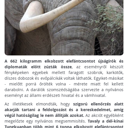
A 662 kilogramm elkobzott elefántcsontot újságírók és
diplomaták előtt zúzták össze
, az eseményről készült
fényképeken egyebek mellett faragott szobrok, karkötők,
díszes dobozok és evőpálcikák voltak láthatók. Egyiket-másikat
- mielőtt porrá őrölték volna - mérete miatt fel kellett
darabolni. A darálók szomszédságába szervezte a nyilvános
eseményt az állami erdészeti hivatal és a vámhivatal.
Az illetékesek elmondták, hogy
szigorú ellenőrzés alatt
akarják tartani a feldolgozást és a kereskedelmet, amíg
végül hatóságilag le nem állítják azokat.
Az akciót egyébként
megelőzte egy nyilvános megsemmisítés.
Tavaly a dél-kínai
Tungkuanban több mint 6 tonna elkobzott elefántcsontot