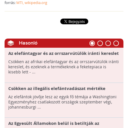
forrás:
MTI, wikipedia.org
Hasonló
Az elefántagyar és az orrszarvútülök iránti kereslet
csökkent, de a nagymacskák iránt nőtt
Csökken az afrikai elefántagyar és az orrszarvútülök iránti
kereslet, és ezeknek a termékeknek a feketepiaca is
kisebb lett - ...
Csökken az illegális elefántvadászat mértéke
Afrikában
Az elefántok jövője lesz az egyik fő témája a Washingtoni
Egyezményhez csatlakozott országok szeptember végi,
johannesburgi ...
Az Egyesült Államokon belül is betiltják az