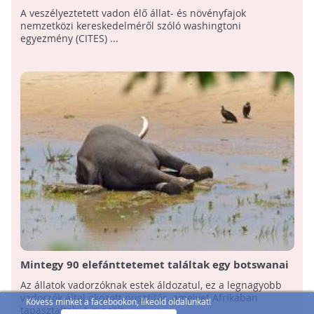
kereskedelmet
A veszélyeztetett vadon élő állat- és növényfajok
nemzetközi kereskedelméről szóló washingtoni
egyezmény (CITES) ...
Mintegy 90 elefánttetemet találtak egy botswanai
vadrezervátumban
Az állatok vadorzóknak estek áldozatul, ez a legnagyobb
vadorzók által okozott pusztítás, amelyet Afrikában
Kövess minket a facebookon, likeold oldalunkat!
tapasztaltak. A megölt ...