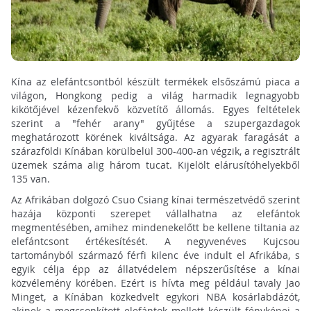
Kína az elefántcsontból készült termékek elsőszámú piaca a
világon, Hongkong pedig a világ harmadik legnagyobb
kikötőjével kézenfekvő közvetítő állomás. Egyes feltételek
szerint a "fehér arany" gyűjtése a szupergazdagok
meghatározott körének kiváltsága. Az agyarak faragását a
szárazföldi Kínában körülbelül 300-400-an végzik, a regisztrált
üzemek száma alig három tucat. Kijelölt elárusítóhelyekből
135 van.
Az Afrikában dolgozó Csuo Csiang kínai természetvédő szerint
hazája központi szerepet vállalhatna az elefántok
megmentésében, amihez mindenekelőtt be kellene tiltania az
elefántcsont értékesítését. A negyvenéves Kujcsou
tartományból származó férfi kilenc éve indult el Afrikába, s
egyik célja épp az állatvédelem népszerűsítése a kínai
közvélemény körében. Ezért is hívta meg például tavaly Jao
Minget, a Kínában közkedvelt egykori NBA kosárlabdázót,
akinek a megcsonkított elefántok mellett készült fényképei a