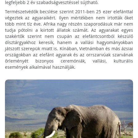
legfeljebb 2 év szabadságvesztéssel sújtható.
Természetvédők becslése szerint 2011-ben 25 ezer elefánttal
végeztek az agyaraikért. Ilyen mértékben nem irtották őket
több mint tíz éve. Afrika nagy részén szaporodásuk már nem
tudja pótolni a kiirtott állatok számát. Az agyarakat egyes
szakértők szerint nem csupán az elefántcsontból készülő
dísztárgyakhoz keresik, hanem a vallási hagyományokban
játszott szerepük miatt is. Kínában, Vietnámban és más ázsiai
országokban az elefánt agyarak és az orrszarvúak szarvának
őrleményét bizonyos ceremóniák, vallási, kulturális
események alkalmával használják.