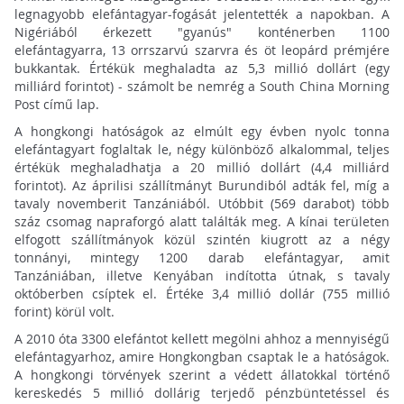
legnagyobb elefántagyar-fogását jelentették a napokban. A
Nigériából érkezett "gyanús" konténerben 1100
elefántagyarra, 13 orrszarvú szarvra és öt leopárd prémjére
bukkantak. Értékük meghaladta az 5,3 millió dollárt (egy
milliárd forintot) - számolt be nemrég a South China Morning
Post című lap.
A hongkongi hatóságok az elmúlt egy évben nyolc tonna
elefántagyart foglaltak le, négy különböző alkalommal, teljes
értékük meghaladhatja a 20 millió dollárt (4,4 milliárd
forintot). Az áprilisi szállítmányt Burundiból adták fel, míg a
tavaly novemberit Tanzániából. Utóbbit (569 darabot) több
száz csomag napraforgó alatt találták meg. A kínai területen
elfogott szállítmányok közül szintén kiugrott az a négy
tonnányi, mintegy 1200 darab elefántagyar, amit
Tanzániában, illetve Kenyában indította útnak, s tavaly
októberben csíptek el. Értéke 3,4 millió dollár (755 millió
forint) körül volt.
A 2010 óta 3300 elefántot kellett megölni ahhoz a mennyiségű
elefántagyarhoz, amire Hongkongban csaptak le a hatóságok.
A hongkongi törvények szerint a védett állatokkal történő
kereskedés 5 millió dollárig terjedő pénzbüntetéssel és