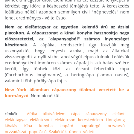
kérdést egy időre a közbeszéd témájává tette. A kereskedés
leállítása nélkül azonban semmilyen civil "népnevelés" nem
lehet eredményes - vélte Csuo.
Nem az elefántagyar az egyetlen kelendő árú az ázsiai
piacokon. A cápauszonyt a kínai konyha hasznosítja nagy
előszeretettel, az "alapanyagból" számos ínyencséget
készítenek.
A cápákat rendszerint úgy fosztják meg
uszonyaiktól, hogy lenyesik azokat, majd az állatokat
visszaengedik a nyílt vízbe, ahol végül elpusztulnak. Leölésük
eredményeként immáron számos cápafaj is a kihalás szélére
került, így többek közt az óceáni fehérfoltú cápa
(Carcharhinus longimanus), a heringcápa (Lamna nasus),
valamint több pörölycápa faj is.
New York államban cápauszony tilalmat vezetett be a
kormányzó
. Nem ok nélkül.
címkék:
Afrika
állatvédelem
cápa
cápauszony
elefánt
elefántagyar
elefántcsont
elefántcsont-kereskedelem
Hongkong
kihalás
Kína
konyha
leopárd
napraforgó
orrszarvú
orvvadászat
populáció
Szakértők
ünnep
védett