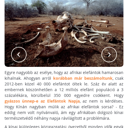
Egyre nagyobb az esélye, hogy az afrikai elefántok hamarosan
kihalnak. Ahogyan arról
korábban már beszámoltunk
, csak
2012-ben közel 40 000 elefántot öltek le. Száz év alatt az
embernek köszönhetően a 12 milliós elefánt populáció a 3
százalékára, körülbelül 350 000 egyedre csökkent. Hogy
gyászos ünnep-e az Elefántok Napja
, az nem is kérdéses.
Hogy Kínán nagyban múlik az afrikai elefántok sorsa? - Ez
eddig nem volt nyilvánvaló, ám egy afrikában dolgozó kínai
természetvédő néhány napja rávilágított a problémára.
A kínai különleges közigazgatási övezetből minden idők egyik