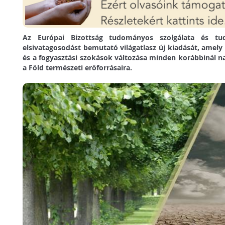
Az Európai Bizottság tudományos szolgálata és tud
elsivatagosodást bemutató világatlasz új kiadását, amel
és a fogyasztási szokások változása minden korábbinál
a Föld természeti erőforrásaira.