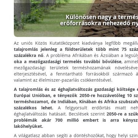
Különösen nagy a termés
erőforrásokra nehezedő 
Az uniós Közös Kutatóközpont kiadványa legfőbb megáll
talajromlás jelenleg a földterületek több mint 75 száz
százalékra nő
. A probléma Afrikában és Ázsiában a legsúl
oka a mezőgazdasági termelés további bővülése
, amine
mezőgazdasági területek terméshozamának növelésév
elterjesztésével, a fenntartható forrásokból származó ál
valamint az élelmiszer-pazarlás csökkentésével.
A talajromlás és az éghajlatváltozás gazdasági költsége 
Európai Unióban, e tényezők 2050-re hozzávetőleg 10 s
terméshozamot, de Indiában, Kínában és Afrika szubszah
százalékos lehet.
A felgyorsult erdőirtás miatt n
éghajlatváltozás hatásait. Becslések szerint
2050-re a szűk
problémák akár 700 millió embert is arra kénysze
lakóhelyüket.
A világatlasz abban segíti a döntéshozókat, hogy helyi szi