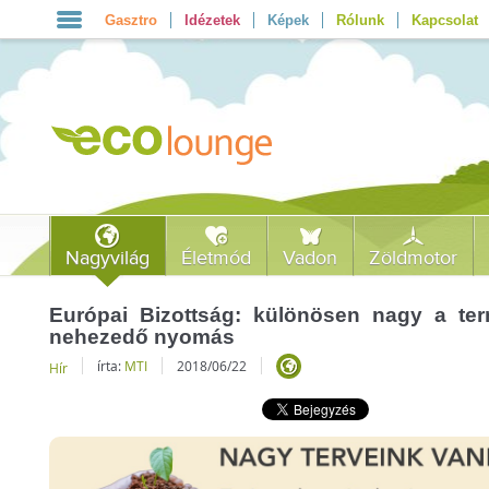
Gasztro
Idézetek
Képek
Rólunk
Kapcsolat
Nagyvilág
Életmód
Vadon
Zöldmotor
Európai Bizottság: különösen nagy a ter
nehezedő nyomás
írta:
MTI
2018/06/22
Hír