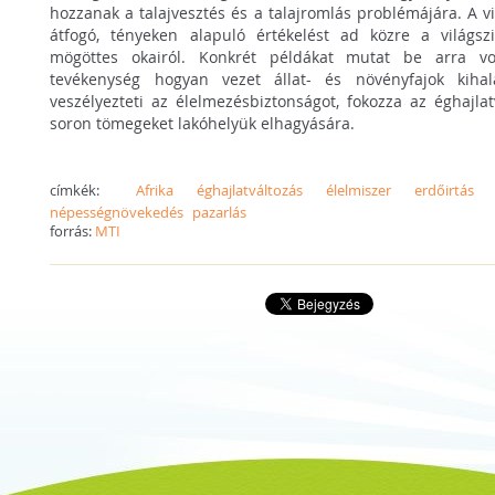
hozzanak a talajvesztés és a talajromlás problémájára. A vi
átfogó, tényeken alapuló értékelést ad közre a világsz
mögöttes okairól. Konkrét példákat mutat be arra v
tevékenység hogyan vezet állat- és növényfajok kihal
veszélyezteti az élelmezésbiztonságot, fokozza az éghajlat
soron tömegeket lakóhelyük elhagyására.
címkék:
Afrika
éghajlatváltozás
élelmiszer
erdőirtás
népességnövekedés
pazarlás
forrás:
MTI