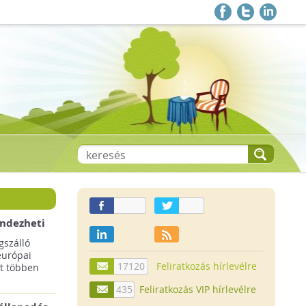
endezheti
t
szálló
európai
17120
Feliratkozás hírlevélre
t többen
435
Feliratkozás VIP hírlevélre