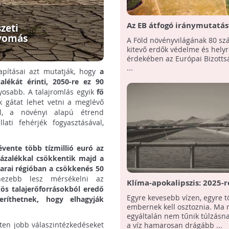
Az EB átfogó iránymutatás
zeti
fogadott el az erdők véde
nyomás
A Föld növényvilágának 80 sz
helyreállítása érdekében!
kitevő erdők védelme és helyr
érdekében az Európai Bizotts
...
apításai azt mutatják, hogy
a
alékát érinti, 2050-re ez 90
yosabb. A talajromlás egyik
fő
k gátat lehet vetni a meglévő
el, a növényi alapú étrend
lati fehérjék fogyasztásával,
évente több tízmillió euró az
zázalékkal csökkentik majd a
arai régióban a csökkenés 50
ehezebb lesz mérsékelni az
Klíma-apokalipszis: 2025-r
ös talajerőforrásokból eredő
lakóinak 2/3-a vízhiánnya
Egyre kevesebb vízen, egyre 
ríthetnek, hogy elhagyják
majd
embernek kell osztoznia. Ma
egyáltalán nem tűnik túlzásna
nten jobb válaszintézkedéseket
a víz hamarosan drágább ...