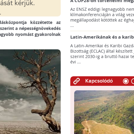
A COP28-on történelmi meg
született! - Összefoglaló az 
Az ENSZ eddigi legnagyobb nem
klímacsúcsáról
klímakonferenciáján a világ veze
megállapodást kötöttek az éghaj
ásközpontja közzétette az
...
y szerint a népességnövekedés
 nagyobb nyomást gyakorolnak
Latin-Amerikának és a karib
térségnek növelniük kell ki
A Latin-Amerikai és Karibi Gazd
az éghajlatvédelmi célok el
Bizottság (ECLAC) által készített
szerint 2030-ig a bruttó hazai 
évi ...
Kapcsolódó