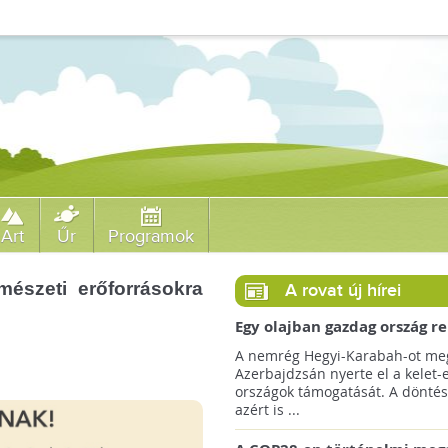
Art
Űr
Programok
mészeti erőforrásokra
A rovat új hírei
Egy olajban gazdag ország r
jövőre a COP29 klímacsúcso
A nemrég Hegyi-Karabah-ot meg
Azerbajdzsán nyerte el a kelet-
országok támogatását. A döntés
azért is ...