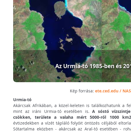
Az Urmia-tó 1985-ben és 20
Kép forrása:
ete.ced.edu / NA
Urmia-tó
Akárcsak Afrikában, a közel-keleten is találkozhatunk a fel
mint az iráni Urmia-tó esetében is.
A sóstó vízszint
csökken, területe a valaha mért 5000-ről 1000 km
évtizedekben a vízét tápláló folyóit öntözés céljából eltorla
Sótartalma eközben - akárcsak az Aral-tó esetében - ro