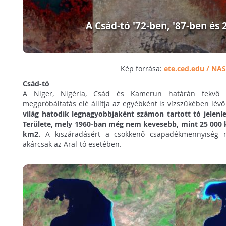
A Csád-tó '72-ben, '87-ben és
Kép forrása:
ete.ced.edu / NA
Csád-tó
A Niger, Nigéria, Csád és Kamerun határán fekvő C
megpróbáltatás elé állítja az egyébként is vízszűkében lévő
világ hatodik legnagyobbjaként számon tartott tó jelenl
Területe, mely 1960-ban még nem kevesebb, mint 25 000
km2.
A kiszáradásért a csökkenő csapadékmennyiség me
akárcsak az Aral-tó esetében.