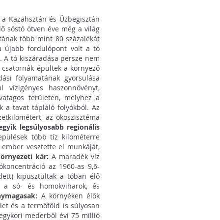
a a Kazahsztán és Üzbegisztán
ülő sóstó ötven éve még a világ
tának több mint 80 százalékát
a újabb fordulópont volt a tó
t. A tó kiszáradása persze nem
 csatornák épültek a környező
dási folyamatának gyorsulása
l vízigényes haszonnövényt,
ivatagos területen, melyhez a
 a tavat tápláló folyókból. Az
zetkilométert, az ökoszisztéma
gyik legsúlyosabb regionális
epülések több tíz kilométerre
er ember vesztette el munkáját,
örnyezeti kár:
A maradék víz
koncentráció az 1960-as 9,6-
ett) kipusztultak a tóban élő
ak a só- és homokviharok, és
onymagasak:
A környéken élők
let és a termőföld is súlyosan
egykori mederből évi 75 millió