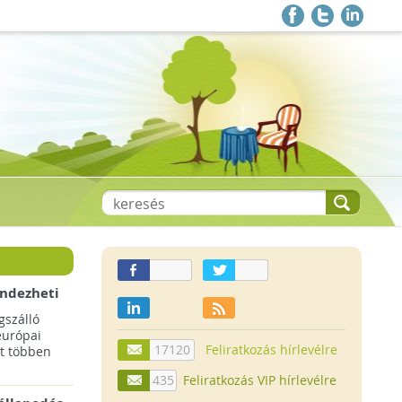
endezheti
t
szálló
európai
17120
Feliratkozás hírlevélre
t többen
435
Feliratkozás VIP hírlevélre