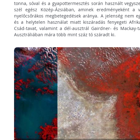
tonna, sóval és a gyapottermesztés során használt vegyszer
szél egész Közép-Ázsiában, aminek eredményeként a v
nyelőcsőrákos megbetegedések aránya. A jelenség nem egy
és a helytelen használat miatt kiszáradás fenyegeti Afrik
Csád-tavat, valamint a dél-ausztrál Gairdner- és Mackay-
Ausztráliában mára több mint száz tó száradt ki.