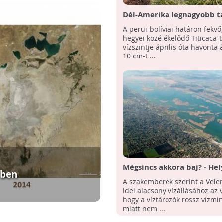
Dél-Amerika legnagyobb t
rekord alacsony vízszinthez
A perui-bolíviai határon fekvő
hegyei közé ékelődő Titicaca-t
vízszintje április óta havonta
10 cm-t ...
Mégsincs akkora baj? - Hel
-ben
Velencei-tó vízmérlege a
A szakemberek szerint a Velen
szakemberek szerint
idei alacsony vízállásához az v
hogy a víztározók rossz vízmi
miatt nem ...