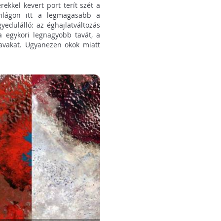
ekkel kevert port terít szét a
ilágon itt a legmagasabb a
edülálló: az éghajlatváltozás
a egykori legnagyobb tavát, a
tavakat. Ugyanezen okok miatt