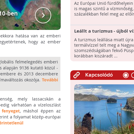
nyaralókat Európa fürdőh
Az Európai Unió fürdőhelyein
is magas szintű a vízminőség,
10-ben
A Csád-tó '7
százalékban felel meg az előí
Leállt a turizmus - újból ví
ekkora hatása van az emberi
meg a kiszáradt püspökfür
A turizmus leállása miatt újra
 egyetértenek, hogy az ember
termálvízzel telt meg a Nagy
szomszédságában fekvő Püsp
korábban kiszáradt ...
globális felmelegedés emberi
s alapján 9136 kutató közül -
 novembere és 2013 decembere
Kapcsolódó
límaváltozás okozója.
További
lenség, mely lassacskán a
edig várhatóan a vízeloszlást
 fenyeget
, máshol éppen az
zerint a folyamat közép-európai
rintetlenül