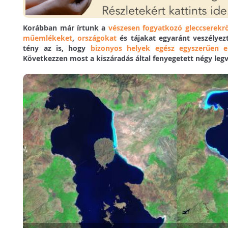
Korábban már írtunk a
vészesen fogyatkozó gleccserekrő
műemlékeket
,
országokat
és tájakat egyaránt veszélyezt
tény az is, hogy
bizonyos helyek egész egyszerűen e
Következzen most a kiszáradás által fenyegetett négy legv