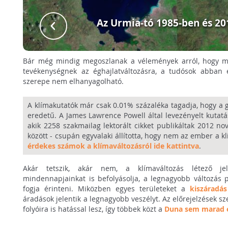
Az Urmia-tó 1985-ben és 20
Bár még mindig megoszlanak a vélemények arról, hogy m
tevékenységnek az éghajlatváltozásra, a tudósok abban
szerepe nem elhanyagolható.
A klímakutatók már csak 0.01% százaléka tagadja, hogy a 
eredetű. A James Lawrence Powell által levezényelt kutatá
akik 2258 szakmailag lektorált cikket publikáltak 2012
között - csupán egyvalaki állította, hogy nem az ember a k
érdekes számok a klímaváltozásról ide kattintva
.
Akár tetszik, akár nem, a klímaváltozás létező je
mindennapjainkat is befolyásolja, a legnagyobb változás p
fogja érinteni. Miközben egyes területeket a
kiszáradás
áradások jelentik a legnagyobb veszélyt. Az előrejelzések s
folyóira is hatással lesz, így többek közt a
Duna sem marad é