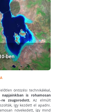
10-ben
SA
előtlen öntözési technikákkal,
je napjainkban is rohamosan
2-re zsugorodott.
Az elmúlt
szolták, így kezdett el apadni.
hamosan növekedett, így mind