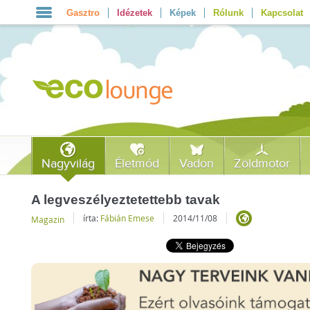
Gasztro
Idézetek
Képek
Rólunk
Kapcsolat
Nagyvilág
Életmód
Vadon
Zöldmotor
A legveszélyeztetettebb tavak
írta:
Fábián Emese
2014/11/08
Magazin