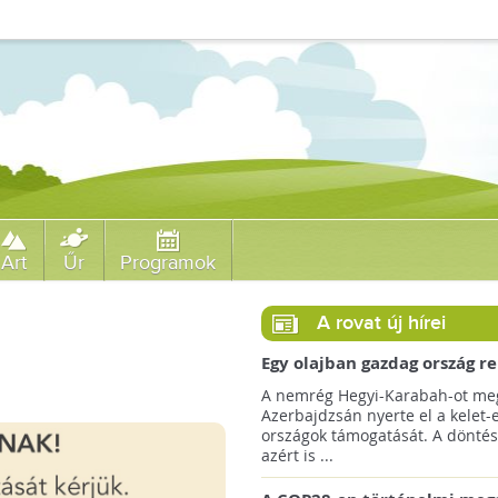
Art
Űr
Programok
A rovat új hírei
Egy olajban gazdag ország r
jövőre a COP29 klímacsúcso
A nemrég Hegyi-Karabah-ot meg
Azerbajdzsán nyerte el a kelet-
országok támogatását. A döntés
azért is ...