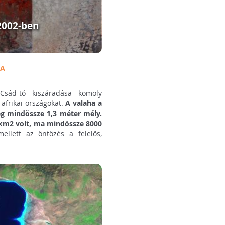
 2002-ben
SA
sád-tó kiszáradása komoly
 afrikai országokat.
A valaha a
eg mindössze 1,3 méter mély.
 km2 volt, ma mindössze 8000
llett az öntözés a felelős,