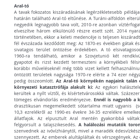
Aral-tó
A tavak fokozatos kiszáradásának legérzékletesebb példáj
határán található Aral-tó eltűnése. A Turáni-alföldön elter
negyedik legnagyobb tava volt, 2010-re azonban víztérfoga
elveszítve három elkülönülő részre esett szét. 2014 nyar
történetében, ekkor a keleti medencéje is teljesen kiszárad
fél évszázada kezdődött meg: Az 1870-es években gátak és
sivatagos terület öntözése érdekében. A tó elsivatagoso
1960-ra tendálható, amikor a Szovjetunió két rendkívü
gyapotot és rizst kezdett termeszteni a környékbeli féls
korábbi műveléseknél még több vizet kellett felhasználniuk
öntözött területek nagysága 1970-re elérte a 74 ezer négy
pedig összeomlott.
Az Aral-tó környékén napjaink talán e
környezeti katasztrófája alakult ki:
Az egykori halásztel
kerültek a nyílt víztől, és kísértetvárosokká váltak. Százez
tömeges elvándorlás eredményezve.
Ennél is nagyobb a k
drasztikusan megemelkedett sótartalma miatt ugyanis (só
10,3 ezrelékről az 1990-es évekre 34-35 ezrelékre emelked
állatfajok. Az elpusztult Aral mentén gyakoribbá vált
felgyorsult a talajszikesedés.
A halálozási mutatók tor
szenvednek az ivóvízhiánytól, mivel a maradék édesvízkész
szennyezett. Az emberek alultápláltak és vérszegények. Az 