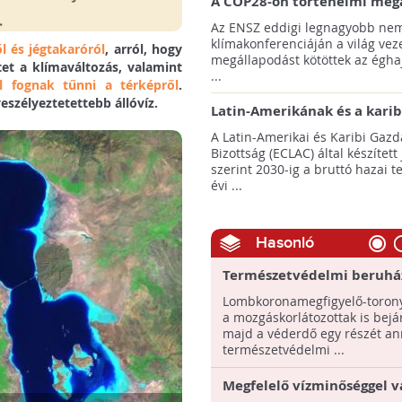
A COP28-on történelmi meg
született! - Összefoglaló az 
Az ENSZ eddigi legnagyobb nem
klímacsúcsáról
klímakonferenciáján a világ veze
l és jégtakaróról
, arról, hogy
megállapodást kötöttek az éghaj
et a klímaváltozás, valamint
...
l fognak tűnni a térképről
.
eszélyeztetettebb állóvíz.
Latin-Amerikának és a karib
térségnek növelniük kell ki
A Latin-Amerikai és Karibi Gazd
az éghajlatvédelmi célok el
Bizottság (ECLAC) által készített
szerint 2030-ig a bruttó hazai 
évi ...
Hasonló
Természetvédelmi beruhá
indulnak a hévízi tónál
Lombkoronamegfigyelő-torony
a mozgáskorlátozottak is bejá
majd a véderdő egy részét an
természetvédelmi ...
Megfelelő vízminőséggel v