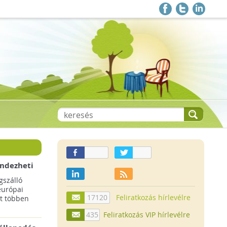
endezheti
t
szálló
európai
17120
Feliratkozás hírlevélre
t többen
435
Feliratkozás VIP hírlevélre