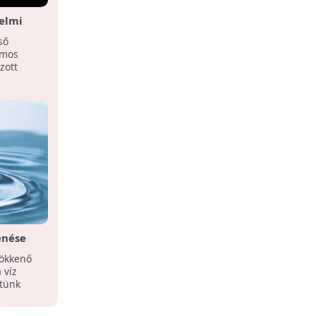
elmi
Küzdelem a kék aranyért
ső
Vajon mi hozhat megnyugtató
lmos
megoldást az egyre több országot
zott
érintő súlyosbodó vízhiányra?
enése
sökkenő
 víz
ztünk