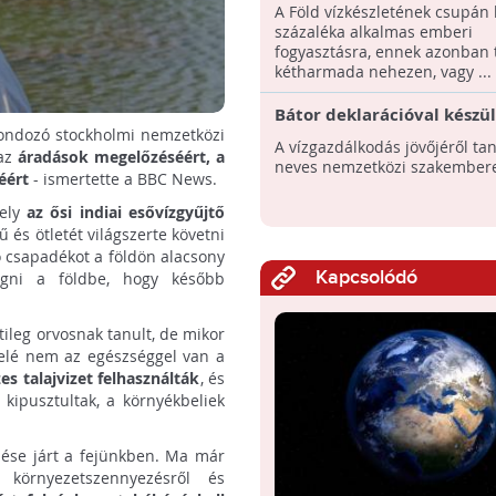
Budapesti Víz Világtalálko
A Föld vízkészletének csupán
alkalmából
százaléka alkalmas emberi
fogyasztásra, ennek azonban 
kétharmada nehezen, vagy ...
Bátor deklarációval készü
 gondozó stockholmi nemzetközi
Budapesti Víz Világtalálko
A vízgazdálkodás jövőjéről ta
 az
áradások megelőzéséért, a
szervezői
neves nemzetközi szakembere
éért
- ismertette a BBC News.
mely
az ősi indiai esővízgyűjtő
ű és ötletét világszerte követni
ó csapadékot a földön alacsony
Kapcsolódó
rogni a földbe, hogy később
ileg orvosnak tanult, de mikor
rafelé nem az egészséggel van a
s talajvizet felhasználták
, és
 kipusztultak, a környékbeliek
dése járt a fejünkben. Ma már
környezetszennyezésről és