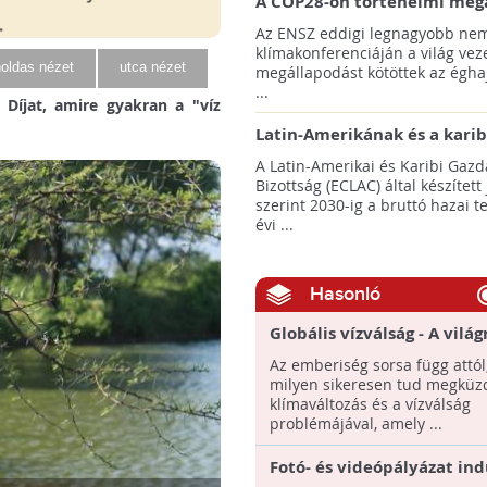
A COP28-on történelmi meg
született! - Összefoglaló az 
Az ENSZ eddigi legnagyobb nem
klímacsúcsáról
klímakonferenciáján a világ veze
oldas nézet
utca nézet
megállapodást kötöttek az éghaj
...
Díjat, amire gyakran a "víz
Latin-Amerikának és a karib
térségnek növelniük kell ki
A Latin-Amerikai és Karibi Gazd
az éghajlatvédelmi célok el
Bizottság (ECLAC) által készített
szerint 2030-ig a bruttó hazai 
évi ...
Hasonló
Globális vízválság - A vilá
20 éve van arra, hogy meg
Az emberiség sorsa függ attól
találjon
milyen sikeresen tud megküz
klímaváltozás és a vízválság
problémájával, amely ...
Fotó- és videópályázat ind