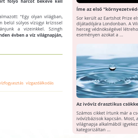
ért folyó harcot békévé kell
Íme az első "környezetvéd
Nobel-díj" nyertesei!
lmazott: "Egy olyan világban,
Sor került az Eartshot Prize el
 belül súlyos vízügyi krízissel
díjátadójára Londonban. A Vi
junk a vizeinkkel. Szingh
herceg védnökségével létreho
eseményen azokat a ...
nden évben a víz világnapján,
vízfogyasztás
vízgazdálkodás
Az ivóvíz drasztikus csökk
Számos cikket írtunk már a c
ivóvízbázisok kapcsán. Most, a
világnapja alkalmából igyeke
kategorizáltan ...