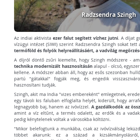
Radzsendra Szingh
Az indiai aktivista
ezer falut segített vízhez jutni
. A díjat
vízügyi intézet (SIWI) szerint Radzsendra Szingh sokat tett
termőföld és folyók helyreállításáért, a vadvilág megőrzés
A díjról döntő zsűri kiemelte, hogy Szingh módszere - a
technika modernizált hasznosításán
alapul - olcsó, egyszer
kellene. A módszer abban áll, hogy az esős szezonban hull
partú "gátakkal" fogják meg, és engedik visszaszivá
hasznosítani tudják.
Szingh, akit ma India "vizes embereként" emlegetnek, eredet
egy távoli kis faluban elfoglalta helyét, kiderült, hogy ar
legnagyobb baj, hanem az ivóvízzel.
A gazdálkodók az össze
amint a víz eltűnt, a termés odalett, az erdők és a vadak
pedig kénytelenek voltak a városokba költözni.
"Mikor belefogtunk a munkába, csak az ivóvízválság leküz
többet akarunk: ez a század a kizsákmányolásról, 