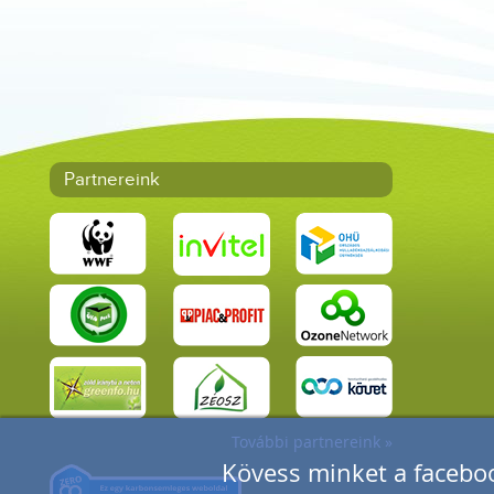
Partnereink
További partnereink »
Kövess minket a faceboo