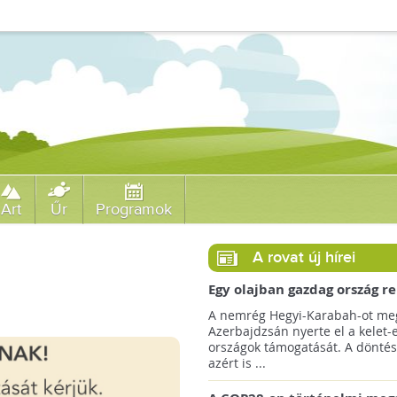
Art
Űr
Programok
A rovat új hírei
Egy olajban gazdag ország r
jövőre a COP29 klímacsúcso
A nemrég Hegyi-Karabah-ot meg
Azerbajdzsán nyerte el a kelet-
országok támogatását. A döntés
azért is ...