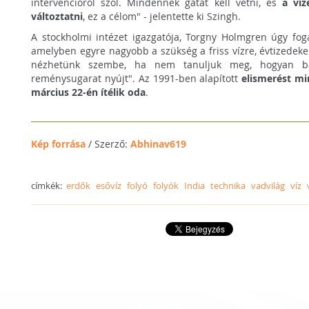
intervencióról szól. Mindennek gátat kell vetni, és
a víz
változtatni
, ez a célom" - jelentette ki Szingh.
A stockholmi intézet igazgatója, Torgny Holmgren úgy foga
amelyben egyre nagyobb a szükség a friss vízre, évtizedeken
nézhetünk szembe, ha nem tanuljuk meg, hogyan bán
reménysugarat nyújt". Az 1991-ben alapított
elismerést mi
március 22-én ítélik oda
.
Kép forrása
/ Szerző:
Abhinav619
címkék:
erdők
esővíz
folyó
folyók
India
technika
vadvilág
víz