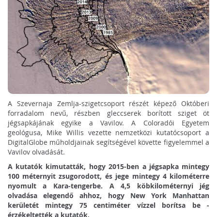
A Szevernaja Zemlja-szigetcsoport részét képező Októberi
forradalom nevű, részben gleccserek borított sziget öt
jégsapkájának egyike a Vavilov. A Coloradói Egyetem
geológusa, Mike Willis vezette nemzetközi kutatócsoport a
DigitalGlobe műholdjainak segítségével követte figyelemmel a
Vavilov olvadását.
A kutatók kimutatták, hogy 2015-ben a jégsapka mintegy
100 méternyit zsugorodott, és jege mintegy 4 kilométerre
nyomult a Kara-tengerbe. A 4,5 köbkilométernyi jég
olvadása elegendő ahhoz, hogy New York Manhattan
kerületét mintegy 75 centiméter vízzel borítsa be -
érzékeltették a kutatók.