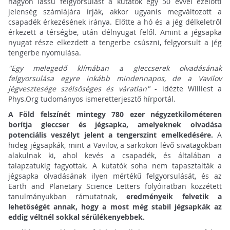
nagyon lassú felgyorsulást a kutatók egy 50 évvel ezelőtti
jelenség számlájára írják, akkor ugyanis megváltozott a
csapadék érkezésének iránya. Előtte a hó és a jég délkeletről
érkezett a térségbe, után délnyugat felől. Amint a jégsapka
nyugat része elkezdett a tengerbe csúszni, felgyorsult a jég
tengerbe nyomulása.
"Egy melegedő klímában a gleccserek olvadásának
felgyorsulása egyre inkább mindennapos, de a Vavilov
jégvesztesége szélsőséges és váratlan"
- idézte Williest a
Phys.Org tudományos ismeretterjesztő hírportál.
A Föld felszínét mintegy 780 ezer négyzetkilométeren
borítja gleccser és jégsapka, amelyeknek olvadása
potenciális veszélyt jelent a tengerszint emelkedésére.
A
hideg jégsapkák, mint a Vavilov, a sarkokon lévő sivatagokban
alakulnak ki, ahol kevés a csapadék, és általában a
talapzatukig fagyottak. A kutatók soha nem tapasztalták a
jégsapka olvadásának ilyen mértékű felgyorsulását, és az
Earth and Planetary Science Letters folyóiratban közzétett
tanulmányukban rámutatnak,
eredményeik felvetik a
lehetőségét annak, hogy a most még stabil jégsapkák az
eddig véltnél sokkal sérülékenyebbek.