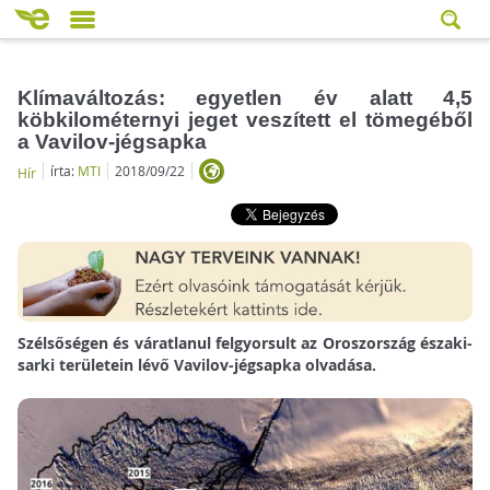
Klímaváltozás: egyetlen év alatt 4,5
köbkilométernyi jeget veszített el tömegéből
a Vavilov-jégsapka
írta:
MTI
2018/09/22
Hír
Szélsőségen és váratlanul felgyorsult az Oroszország északi-
sarki területein lévő Vavilov-jégsapka olvadása.