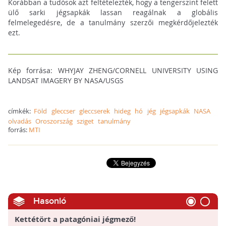
Korábban a tudósok azt feltételezték, hogy a tengerszint felett
ülő sarki jégsapkák lassan reagálnak a globális
felmelegedésre, de a tanulmány szerzői megkérdőjelezték
ezt.
Kép forrása: WHYJAY ZHENG/CORNELL UNIVERSITY USING
LANDSAT IMAGERY BY NASA/USGS
címkék:
Föld
gleccser
gleccserek
hideg
hó
jég
jégsapkák
NASA
olvadás
Oroszország
sziget
tanulmány
forrás:
MTI
Hasonló
Kettétört a patagóniai jégmező!