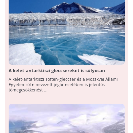
A kelet-antarktiszi gleccsereket is súlyosan
veszélyezteti az éghajlatváltozás
A kelet-antarktiszi Totten-gleccser és a Moszkvai Állami
Egyetemről elnevezett jégár esetében is jelentős
tömegcsökkenést ...