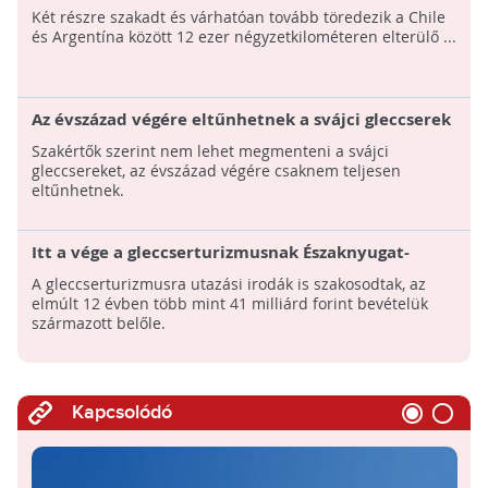
Két részre szakadt és várhatóan tovább töredezik a Chile
és Argentína között 12 ezer négyzetkilométeren elterülő ...
Az évszázad végére eltűnhetnek a svájci gleccserek
Szakértők szerint nem lehet megmenteni a svájci
gleccsereket, az évszázad végére csaknem teljesen
eltűnhetnek.
Itt a vége a gleccserturizmusnak Északnyugat-
Kínában: Veszélybe került az ivóvíz
A gleccserturizmusra utazási irodák is szakosodtak, az
elmúlt 12 évben több mint 41 milliárd forint bevételük
származott belőle.
Kapcsolódó