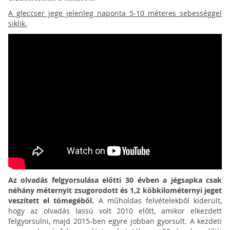
A gleccser jege jelenleg naponta 5-10 méteres sebességgel
siklik.
Az olvadás felgyorsulása előtti 30 évben a jégsapka csak
néhány méternyit zsugorodott és 1,2 köbkilométernyi jeget
veszített el tömegéből.
A műholdas felvételekből kiderült,
hogy az olvadás lassú volt 2010 előtt, amikor elkezdett
felgyorsulni, majd 2015-ben egyre jobban gyorsult. A kezdeti