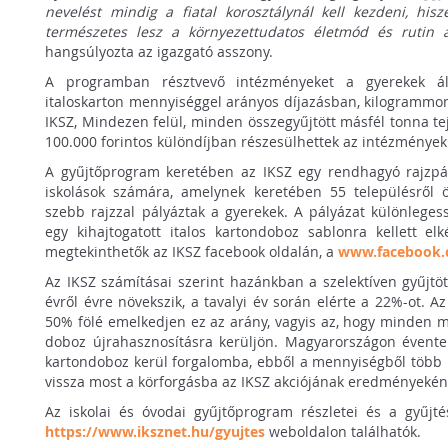
nevelést mindig a fiatal korosztálynál kell kezdeni, hi
természetes lesz a környezettudatos életmód és rutin a 
hangsúlyozta az igazgató asszony.
A programban résztvevő intézményeket a gyerekek álta
italoskarton mennyiséggel arányos díjazásban, kilogrammon
IKSZ, Mindezen felül, minden összegyűjtött másfél tonna t
100.000 forintos különdíjban részesülhettek az intézmények
A gyűjtőprogram keretében az IKSZ egy rendhagyó rajzpály
iskolások számára, amelynek keretében 55 településről 
szebb rajzzal pályáztak a gyerekek. A pályázat különleges
egy kihajtogatott italos kartondoboz sablonra kellett elké
megtekinthetők az IKSZ facebook oldalán, a
www.facebook.
Az IKSZ számításai szerint hazánkban a szelektíven gyűjtö
évről évre növekszik, a tavalyi év során elérte a 22%-ot. A
50% fölé emelkedjen ez az arány, vagyis az, hogy minden m
doboz újrahasznosításra kerüljön. Magyarországon évente 
kartondoboz kerül forgalomba, ebből a mennyiségből több m
vissza most a körforgásba az IKSZ akciójának eredményekén
Az iskolai és óvodai gyűjtőprogram részletei és a gyűjt
https://www.iksznet.hu/gyujtes
weboldalon találhatók.