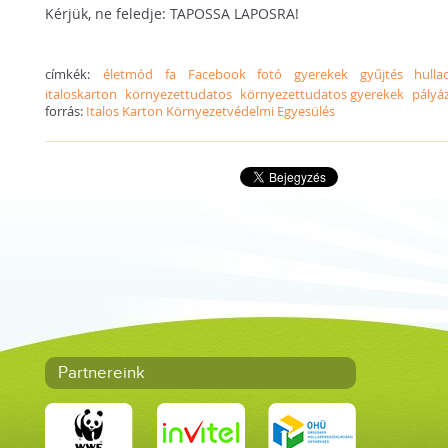
Kérjük, ne feledje: TAPOSSA LAPOSRA!
címkék:
életmód
fa
Facebook
fotó
gyerekek
gyűjtés
hulla
italoskarton
környezettudatos
környezettudatos gyerekek
pályá
forrás:
Italos Karton Környezetvédelmi Egyesülés
Partnereink