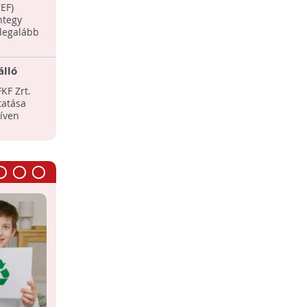
zás
EF)
Ismerjük fel és gondolkodjunk el a
ntegy
különböző globális társadalmi és
legalább
környezeti problémákon.
álló
Környezetvédelmi rajzpályázat
lt el
KF Zrt.
Rendhagyó környezetvédelmi
tatása
rajzpályázatot hirdet az IKSZ. Italos
tíven
karton sablonra kell rajzolniuk az
általános iskolásoknak.