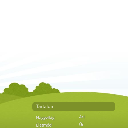
Tartalom
Art
Nagyvilág
Űr
Életmód