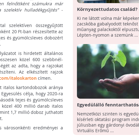
szen felnőttként számukra már
Környezettudatos család
szelektív hulladékgyűjtés”
-
lehetetlen!
Ki ne látott volna már képeke
zacskóba gabalyodott teknőst
l szelektíven összegyűjtött
műanyag palackoktól elpusztu
ként 20 Ft-ban részesítette az
Lépten-nyomon a szemünk ...
ejes és gyümölcsleves dobozért
.
ázatot is hirdetett általános
összesen közel 600 szebbnél-
ségét az adta, hogy a rajzokat
szíteni. Az elkészített rajzok
com/italoskarton
címen.
tt italos kartondobozok aránya
z Egyesülés célja, hogy 2020-ra
ásodik tejes és gyümölcsleves
Egyedülálló fenntarthatós
közel 400 millió darab italos
kísérleti program indult e
int 1,7 millió doboz juthatott
Nemzetközi szinten is egyedül
magyar óvodában
t.
kísérleti oktatási program indu
júliusban egy gárdonyi óvodá
és városonkénti eredményei a
Virtuális Erőmű ...