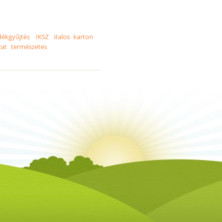
dékgyűjtés
IKSZ
italos karton
zat
természetes