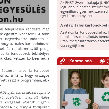
veszélyeztet a klímaválto
Az ENSZ Gyermekalapja (UNIC
legújabb jelentése szerint mi
egymilliárd gyermek szenved 
egy káros környezeti ...
A világ italos kartonokból 
bb településen rendezte meg
legnagyobb mozaikja készü
Az italos kartondobozokat az F
atók együttműködésével. A több
Budapesten
munkatársai az alkotás bemu
t negyedszerre indította el
után, még csütörtökön szelek
 hogy az italos kartondobozok
összegyűjtik és ...
kek és rajtuk keresztül pedig
los kartondobozok tekintélyes
k őket, kétszer körbeérnék a
Kapcsolódó
pszerű italos kartondoboz
eti az a tény, hogy országos
vett részt a programban, akik
k.
ektív gyűjtésnek kézzel fogható
szeletíven gyűjtött italos
fa kivágását előztük meg” -
őződésünk, hogy a környezeti