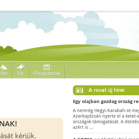
Art
Űr
Programok
A rovat új hírei
Egy olajban gazdag ország r
jövőre a COP29 klímacsúcso
A nemrég Hegyi-Karabah-ot meg
Azerbajdzsán nyerte el a kelet-
országok támogatását. A döntés
azért is ...