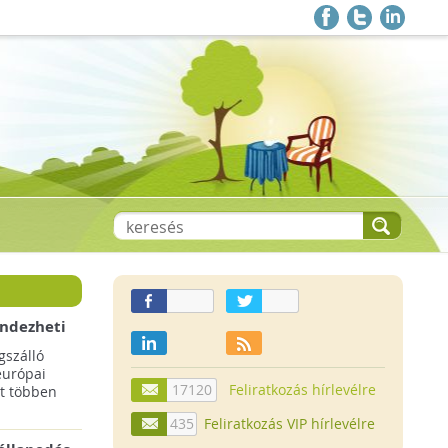
endezheti
t
szálló
európai
17120
Feliratkozás hírlevélre
t többen
435
Feliratkozás VIP hírlevélre