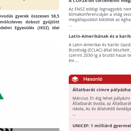
A COP28-on történelmi meg
született! - Összefoglaló az 
Az ENSZ eddigi legnagyobb nem
klímacsúcsáról
klímakonferenciáján a világ veze
óvodás gyerek összesen 58,5
megállapodást kötöttek az éghaj
mölcsleves dobozt gyűjtött
...
delmi Egyesülés (IKSZ) idei
Latin-Amerikának és a karib
térségnek növelniük kell ki
A Latin-Amerikai és Karibi Gazd
az éghajlatvédelmi célok el
Bizottság (ECLAC) által készített
szerint 2030-ig a bruttó hazai 
évi ...
Hasonló
Állatbarát címre pályázha
tanintézmények
Március 31-éig lehet pályázni
Állatbarát óvoda, az Állatbará
iskola, Az év állatvédő óvodáj
...
UNICEF: 1 milliárd gyerme