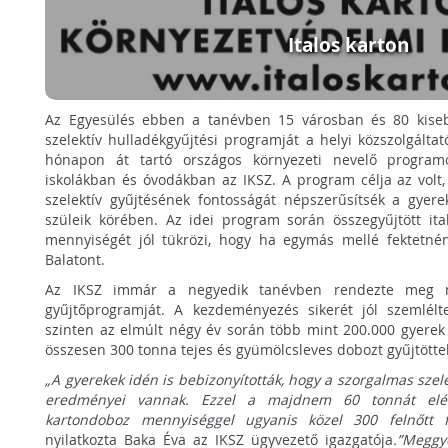
Italos karton
Az Egyesülés ebben a tanévben 15 városban és 80 kise
szelektív hulladékgyűjtési programját a helyi közszolgált
hónapon át tartó országos környezeti nevelő programo
iskolákban és óvodákban az IKSZ. A program célja az volt,
szelektív gyűjtésének fontosságát népszerűsítsék a gyere
szüleik körében. Az idei program során összegyűjtött ita
mennyiségét jól tükrözi, hogy ha egymás mellé fektetnén
Balatont.
Az IKSZ immár a negyedik tanévben rendezte meg né
gyűjtőprogramját. A kezdeményezés sikerét jól szemlélt
szinten az elmúlt négy év során több mint 200.000 gyerek 
összesen 300 tonna tejes és gyümölcsleves dobozt gyűjtötte
„A gyerekek idén is bebizonyították, hogy a szorgalmas szel
eredményei vannak. Ezzel a majdnem 60 tonnát elérő 
kartondoboz mennyiséggel ugyanis közel 300 felnőtt 
nyilatkozta Baka Éva az IKSZ ügyvezető igazgatója
.”Meggy