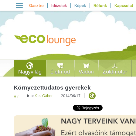
Gasztro
Idézetek
Képek
Rólunk
Kapcsolat
Nagyvilág
Életmód
Vadon
Zöldmotor
Környezettudatos gyerekek
írta:
Kiss Gábor
2014/06/17
Hír